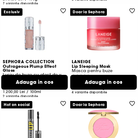
7 variante disponibile
Exclusiv
Doar la Sephora
SEPHORA COLLECTION
LANEIGE
Outrageous Plump Effect
Lip Sleeping Mask
Gloss
Masca pentru buze
Luciu de buze cu efect de volum
7068
587
Adauga in cos
Adauga in cos
130,00 Lei
72,00 Lei
650,00 Lei
/
100g
1.200,00 Lei
/
100ml
4 variante disponibile
2 variante disponibile
Hot on social
Doar la Sephora