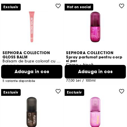
Exclusiv
Hot on social
SEPHORA COLLECTION
SEPHORA COLLECTION
GLOSS BALM
Spray parfumat pentru corp
si par
Balsam de buze colorat cu luciu si efect de volum
Cireșe + frișcă
15
47
Adauga in cos
Adauga in cos
52,00 Lei
77,00 Lei
650,00 Lei
/
100ml
77,00 Lei
/
100ml
5 variante disponibile
Exclusiv
Exclusiv