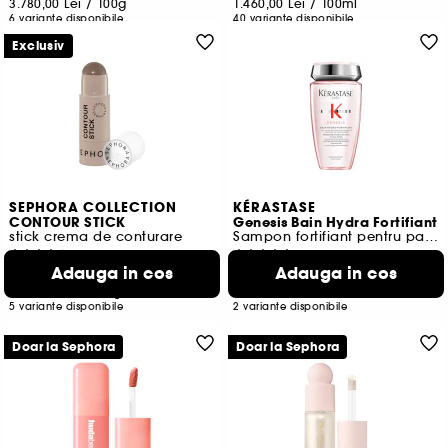
3.780,00 Lei
/
100g
1.460,00 Lei
/
100ml
6 variante disponibile
40 variante disponibile
Exclusiv
SEPHORA COLLECTION
KÉRASTASE
CONTOUR STICK
Genesis Bain Hydra Fortifiant
stick crema de conturare
Sampon fortifiant pentru par gras si slabit
581
4
Adauga in cos
Adauga in cos
78,00 Lei
167,00 Lei
1.418,18 Lei
/
100g
66,80 Lei
/
100ml
5 variante disponibile
2 variante disponibile
Doar la Sephora
Doar la Sephora