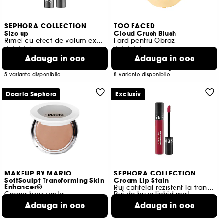
SEPHORA COLLECTION
TOO FACED
Size up
Cloud Crush Blush
Rimel cu efect de volum extrem imediat
Fard pentru Obraz
1383
149
Adauga in cos
Adauga in cos
54,50 Lei
184,00 Lei
De la
557,14 Lei
/
100ml
3.680,00 Lei
/
100g
5 variante disponibile
8 variante disponibile
Doar la Sephora
Exclusiv
MAKEUP BY MARIO
SEPHORA COLLECTION
SoftSculpt Transforming Skin
Cream Lip Stain
Enhancer®
Ruj catifelat rezistent la transfer
Crema bronzanta
Ruj de buze lichid mat
1222
61
Adauga in cos
Adauga in cos
189,00 Lei
73,00 Lei