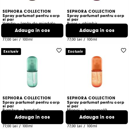
SEPHORA COLLECTION
SEPHORA COLLECTION
Spray parfumat pentru corp
Spray parfumat pentru corp
si par
si par
Vanilie + lapte de migdale
Bujor + ghimbir
29
20
Adauga in cos
Adauga in cos
77,00 Lei
77,00 Lei
77,00 Lei
/
100ml
77,00 Lei
/
100ml
Exclusiv
Exclusiv
SEPHORA COLLECTION
SEPHORA COLLECTION
Spray parfumat pentru corp
Spray parfumat pentru corp
si par
si par
Bambus + trandafir
Monoi + bergamotă
19
1
Adauga in cos
Adauga in cos
77,00 Lei
77,00 Lei
77,00 Lei
/
100ml
77,00 Lei
/
100ml