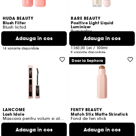
HUDA BEAUTY
RARE BEAUTY
Blush Filter
Positive Light Liquid
Luminizer
Blush lichid
Iluminator
172
963
Adauga in cos
Adauga in cos
151,00 Lei
174,00 Lei
359,52 Lei
/
100g
1.160,00 Lei
/
100ml
14 variante disponibile
9 variante disponibile
Doar la Sephora
LANCOME
FENTY BEAUTY
Lash Idole
Match Stix Matte Skinstick
Mascara pentru volum si alungire
Fond de ten stick
10619
538
Adauga in cos
Adauga in cos
214,00 Lei
163,00 Lei
De la
2.377,78 Lei
/
100ml
2.328,57 Lei
/
100g