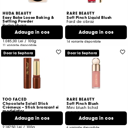
HUDA BEAUTY
RARE BEAUTY
Easy Bake Loose Baking &
Soft Pinch Liquid Blush
Setting Powder
Fard de obraz
Pudra libera
3272
1273
Adauga in cos
Adauga in cos
153,00 Lei
217,00 Lei
2.040,00 Lei
/
100ml
1.085,00 Lei
/
100g
14 variante disponibile
11 variante disponibile
Doar la Sephora
Doar la Sephora
TOO FACED
RARE BEAUTY
Chocolate Soleil Stick
Soft Pinch Blush
Crémeux – Stick bronzant si
Mini blush lichid
modelator
523
904
Adauga in cos
Adauga in cos
65,50 Lei
De la
175,00 Lei
3.156,25 Lei
/
100ml
2.187,50 Lei
/
100g
6 variante disponibile