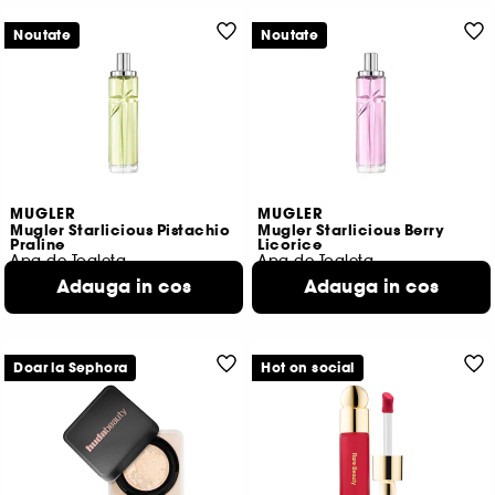
Noutate
Noutate
MUGLER
MUGLER
Mugler Starlicious Pistachio
Mugler Starlicious Berry
Praline
Licorice
Apa de Toaleta
Apa de Toaleta
299,00 Lei
299,00 Lei
Adauga in cos
Adauga in cos
398,67 Lei
/
100ml
398,67 Lei
/
100ml
Doar la Sephora
Hot on social