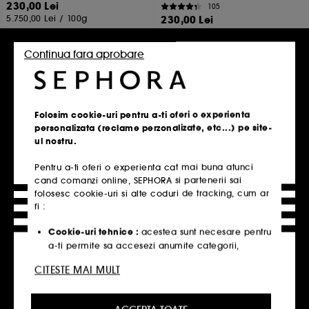
230,00 Lei
105
5.750,00 Lei
/
100g
230,00 Lei
5.750,00 Lei
/
100ml
Continua fara aprobare
Adauga in cos
Adauga in cos
Folosim cookie-uri pentru a-ti oferi o experienta
personalizata (reclame perzonalizate, etc...) pe site-
ul nostru.
Pagina de start
Augustinus Bader
Machiaj
Pentru a-ti oferi o experienta cat mai buna atunci
cand comanzi online, SEPHORA si partenerii sai
folosesc cookie-uri si alte coduri de tracking, cum ar
fi :
Cele mai populare produse
Cookie-uri tehnice :
acestea sunt necesare pentru
Descoperă cele mai populare produse ale
a-ti permite sa accesezi anumite categorii,
produse si servicii, cat si pentru securitatea site-
momentului.
CITESTE MAI MULT
ului. Acestea sunt esentiale pentru operarea
tehnica a site-ului si nu pot fi dezactivate.
Crema Gisou