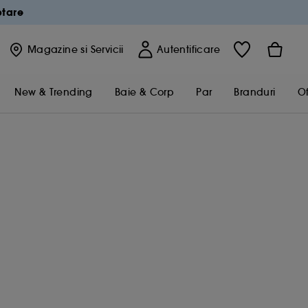
ptare
Magazine
si Servicii
Autentificare
New & Trending
Baie & Corp
Par
Branduri
Of