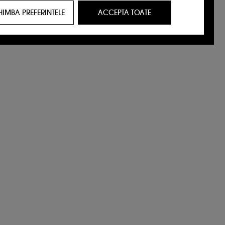
HIMBA PREFERINTELE
ACCEPTA TOATE
t care ar putea sa-ti placa, prin reclame,
ricul tau de navigare si interactiunile tale
tatori de pe site-ul nostru si obiceiurile lor
identitate.
rviciile Google disponible pe site-ul nostru
urile dummeavoastra so optiunile de
alizezi alegerile privind plasarea acestor