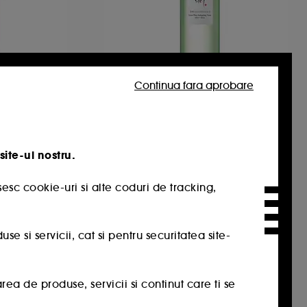
Continua fara aprobare
ON
BEAUTY OF JOSEON
Water
Green Plum Refreshing
Toner: AHA + BHA
Esenta hidratanta cu ginseng energizant
Lotiune exfolianta
81
site-ul nostru.
92,00 Lei
61,33 Lei
/
100ml
esc cookie-uri si alte coduri de tracking,
 si servicii, cat si pentru securitatea site-
a de produse, servicii si continut care ti se