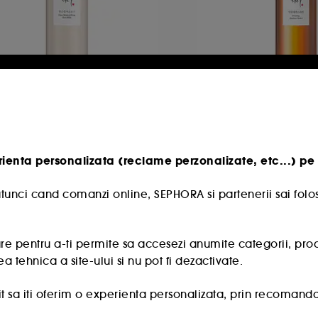
EAUTY OF JOSEON
BEAUTY OF JOSE
low Replenishing Rice
Ginseng Essence 
lk
tiune hidratanta
7
167
rienta personalizata (reclame perzonalizate, etc...) pe 
2,00 Lei
92,00 Lei
,33 Lei
/
100ml
61,33 Lei
/
100ml
tunci cand comanzi online, SEPHORA si partenerii sai folos
e pentru a-ti permite sa accesezi anumite categorii, produse
a tehnica a site-ului si nu pot fi dezactivate.
 sa iti oferim o experienta personalizata, prin recomandare
 oferte promotionale special create profilului tau.