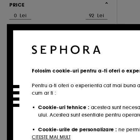
AHA & BHA (1)
PRICE
B
CATEGORY
G
Mi
Ingrijire ten
Lo
Demachiere fata
Folosim cookie-uri pentru a-ti oferi o expe
9
61
Pentru a-ti oferi o experienta cat mai buna a
Lotiuni tonice (3)
cum ar fi :
Lotiuni de curatare (1)
Cookie-uri tehnice :
acestea sunt necesar
Demachiante (2)
ului. Acestea sunt esentiale pentru operare
REVIEWS
Cookie-urile de personalizare :
ne permit
potriveste cel mai bine, cat si sa iti oerim
CITESTE MAI MULT
si multe altele (1)