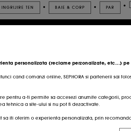
INGRIJIRE TEN
BAIE & CORP
PAR
rienta personalizata (reclame perzonalizate, etc...) pe 
tunci cand comanzi online, SEPHORA si partenerii sai folos
e pentru a-ti permite sa accesezi anumite categorii, produse
a tehnica a site-ului si nu pot fi dezactivate.
 sa iti oferim o experienta personalizata, prin recomandare
 oferte promotionale special create profilului tau.