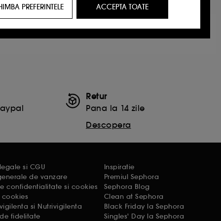
HIMBA PREFERINTELE
ACCEPTA TOATE
t care ar putea sa-ti placa, prin reclame,
ricul tau de navigare si interactiunile tale
tatori de pe site-ul nostru si obiceiurile lor
identitate.
Retur
Paypal
Pana la 14 zile
Descopera
rviciile Google disponible pe site-ul nostru
urile dummeavoastra so optiunile de
legale si CGU
Inspiratie
 generale de vanzare
Premiul Sephora
de confidentialitate si cookies
Sephora Blog
e cookies
Clean at Sephora
alizezi alegerile privind plasarea acestor
gilenta si Nutrivigilenta
Black Friday la Sephora
e fidelitate
Singles' Day la Sephora
 sau "Respinge toate". Poti alege sa iti