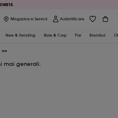
OME15
.
Magazine
si Servicii
Autentificare
New & Trending
Baie & Corp
Par
Branduri
Of
""
.
i mai generali.