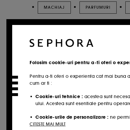
MACHIAJ
PARFUMURI
Folosim cookie-uri pentru a-ti oferi o expe
Pentru a-ti oferi o experienta cat mai buna a
cum ar fi :
Cookie-uri tehnice :
acestea sunt necesar
ului. Acestea sunt esentiale pentru operare
Cookie-urile de personalizare :
ne permit
potriveste cel mai bine, cat si sa iti oerim
CITESTE MAI MULT