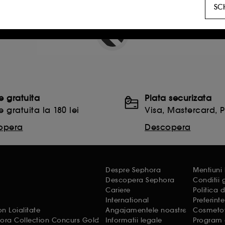
SC
ocializare :
acestea sunt folosite pentru a-ti oferi continu
de socializare, in baza site-urilor pe care le-ai vizitat, isto
e permite sa obtinem date statistice privind numarul de vizi
nta site-ului.
line :
ne permit sa evitam platile frauduloase si furtul de 
re gratuita
Plata securizata
e gratuita la 180 lei
Visa, Mastercard, 
opera
Descopera
cu noi anumite informatii si toate functionalitatile si se
alitate Google. Pentru mai multe informatii despre drept
ss.safety.google/privacy/
Despre Sephora
Mentiuni 
e
Descopera Sephora
Conditii
Cariere
Politica 
International
Preferint
 citirea celorlalte necesita acordul tau. Poti sa iti person
 Loialitate
Angajamentele noastre
Cosmetovi
ora Collection Concurs Gold
Informatii legale
Program d
ele" de mai jos, sau poti apasa butonul de "Accepta toate"