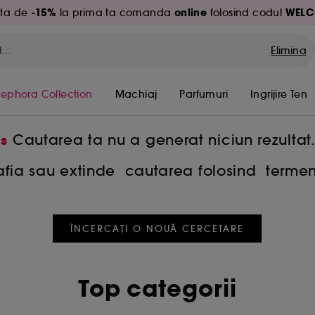
-15%
online
WELC
ita de
la prima ta comanda
folosind codul
Elimina
Sephora Collection
Machiaj
Parfumuri
Ingrijire Ten
Cautarea ta nu a generat niciun rezultat
s
rafia sau extinde cautarea folosind termen
ÎNCERCAȚI O NOUĂ CERCETARE
Top categorii