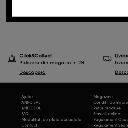
Cookie-urile publicitate si de retele de s
inclusiv pe site-urile partenere si retelele 
online.
Cookie-uri de masurarea a audientei :
n
de navigare pentru a imbunatati performa
Cookie-uri pentru securizarea platilor on
Click&Collect
Livra
Ridicare din magazin in 2H.
Livrar
Descopera
Desc
De asemenea, Google colecteaza si partajeaza 
sunt reglementate de Politica de confidenti
configurare consultati pagina
https://busine
Ajutor
Magazine
ANPC SAL
Conditii de livrar
ANPC SOL
Retur produse
FAQ
Servicii online
Cu exceptia cookie-urilor tehnice, plasarea si
Modalitati de plata acceptate
Regulament Cupon
Contact
Regulament Seph
cookies folosind optiunea "Schimba preferint