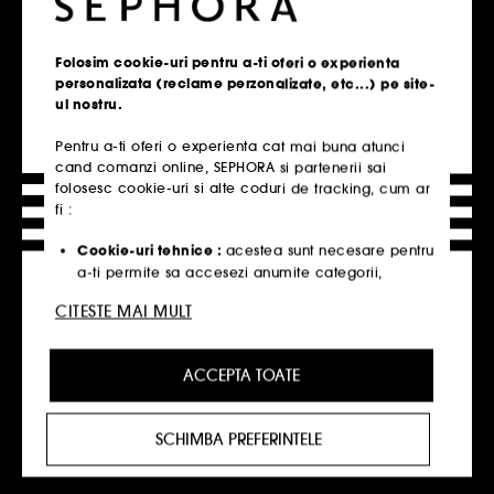
Parfumuri Calvin Klein
Folosim cookie-uri pentru a-ti oferi o experienta
Ingrijire Ten Nudestix
personalizata (reclame perzonalizate, etc...) pe site-
ul nostru.
Ingrijire Ten Respire
Pentru a-ti oferi o experienta cat mai buna atunci
Baie & Corp Respire
cand comanzi online, SEPHORA si partenerii sai
folosesc cookie-uri si alte coduri de tracking, cum ar
Par Respire
fi :
Par K18
Cookie-uri tehnice :
acestea sunt necesare pentru
a-ti permite sa accesezi anumite categorii,
Parfumuri Dkny
produse si servicii, cat si pentru securitatea site-
CITESTE MAI MULT
ului. Acestea sunt esentiale pentru operarea
Tratamente Antirid Sephora Collection
tehnica a site-ului si nu pot fi dezactivate.
Hidratare & Anti-oboseala Sephora Collection
ACCEPTA TOATE
Cookie-urile de personalizare :
ne permit sa iti
oferim o experienta personalizata, prin
recomandarea de produse, servicii si continut
SCHIMBA PREFERINTELE
care ti se potriveste cel mai bine, cat si sa iti
oerim oferte promotionale special create profilului
tau.
Click&Collect