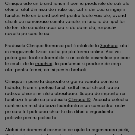
Clinique este un brand renumit pentru produsele de calitate
Pentru mai multe informatii despre drepturile
oferite, atat din nisa de make-up, cat si din cea a ingrijirii
dummeavoastra so optiunile de configurare consultati
tenului. Este un brand potrivit pentru toate varstele, avand
pagina
https://business.safety.google/privacy/
clienti cu numeroase cerinte variate, in functie de tipul lor
de ten, de conditia acestuia si de dorintele, respectiv
nevoile pe care le au.
Cu exceptia cookie-urilor tehnice, plasarea si citirea
celorlalte necesita acordul tau. Poti sa iti personalizezi
Produsele Clinique Romania pot fi intalnite la
Sephora
, atat
alegerile privind plasarea acestor cookies folosind
in magazinele fizice, cat si pe platforma online. Aici vei
optiunea "Schimba preferintele" de mai jos, sau poti
putea gasi toate informatiile si articolele cosmetice pe care
apasa butonul de "Accepta toate" sau "Respinge
le cauti, de la
machiaj
, la parfumuri si produse de corp
toate". Poti alege sa iti modifici preferintele oricand.
atat pentru femei, cat si pentru barbati.
Daca doresti mai multe informatii despre cookie-urile
folosite, click
aici
.
Clinique iti pune la dispozitie o gama variata pentru a
hidrata, hrani si proteja tenul, astfel incat chipul tau sa
radieze chiar si in zilele obositoare. Scapa de impuritati si
tonifiaza-ti piele cu produsele
Clinique ID
. Aceasta colectie
contine un mixt de baza hidratanta si un concentrat activ
pe care ti-l poti crea chiar tu din diferite ingrediente
potrivite pentru pielea ta.
Alaturi de domeniul cosmetic ce ajuta la regenerarea pielii,