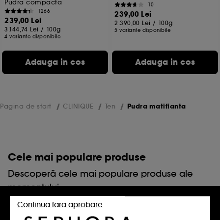
Pudra compacta
10
1266
239,00 Lei
239,00 Lei
2.390,00 Lei
/
100g
3.144,74 Lei
/
100g
5 variante disponibile
4 variante disponibile
Adauga in cos
Adauga in cos
Pagina de start
CLINIQUE
Ten
Pudra matifianta
Cele mai populare produse
Descoperă cele mai populare produse ale
momentului.
Continua fara aprobare
Crema Gisou