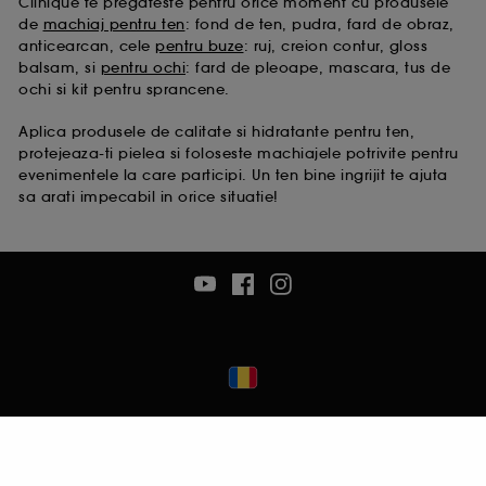
Clinique te pregateste pentru orice moment cu produsele
de
machiaj pentru ten
: fond de ten, pudra, fard de obraz,
anticearcan, cele
pentru buze
: ruj, creion contur, gloss
balsam, si
pentru ochi
: fard de pleoape, mascara, tus de
ochi si kit pentru sprancene.
Aplica produsele de calitate si hidratante pentru ten,
protejeaza-ti pielea si foloseste machiajele potrivite pentru
evenimentele la care participi. Un ten bine ingrijit te ajuta
sa arati impecabil in orice situatie!