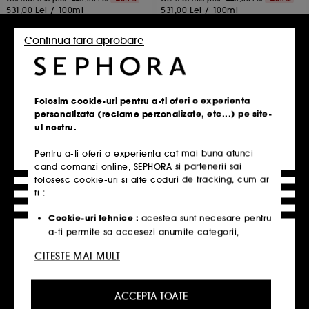
531,00 Lei
/
100ml
531,00 Lei
/
100ml
2 variante disponibile
2 variante disponibile
Continua fara aprobare
Adauga in cos
Adauga in cos
Folosim cookie-uri pentru a-ti oferi o experienta
personalizata (reclame perzonalizate, etc...) pe site-
Pagina de start
COSTUME NATIONAL
Parfumuri
ul nostru.
Pentru a-ti oferi o experienta cat mai buna atunci
cand comanzi online, SEPHORA si partenerii sai
folosesc cookie-uri si alte coduri de tracking, cum ar
Cele mai populare produse
fi :
Descoperă cele mai populare produse ale
Cookie-uri tehnice :
acestea sunt necesare pentru
a-ti permite sa accesezi anumite categorii,
momentului.
produse si servicii, cat si pentru securitatea site-
CITESTE MAI MULT
ului. Acestea sunt esentiale pentru operarea
tehnica a site-ului si nu pot fi dezactivate.
Parfumuri Dkny
ACCEPTA TOATE
Cookie-urile de personalizare :
ne permit sa iti
Hidratant & Hranitor Sephora Collection