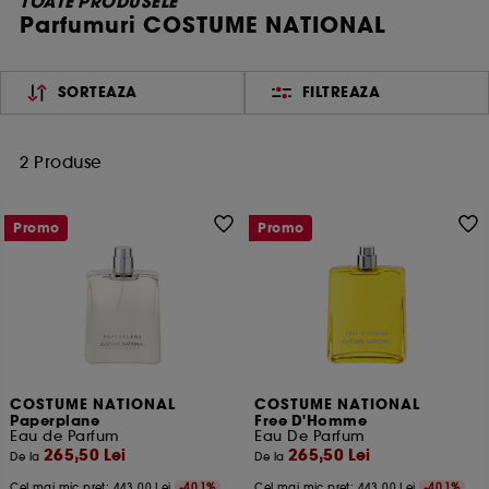
TOATE PRODUSELE
Parfumuri COSTUME NATIONAL
SORTEAZA
FILTREAZA
2 Produse
Promo
Promo
COSTUME NATIONAL
COSTUME NATIONAL
Paperplane
Free D'Homme
Eau de Parfum
Eau De Parfum
265,50 Lei
265,50 Lei
De la
De la
Cel mai mic pret:
443,00 Lei
-40.1%
Cel mai mic pret:
443,00 Lei
-40.1%