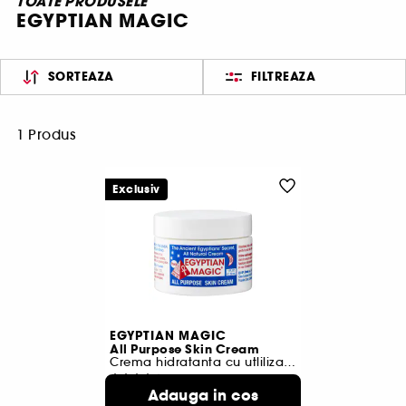
TOATE PRODUSELE
EGYPTIAN MAGIC
SORTEAZA
FILTREAZA
1 Produs
Exclusiv
EGYPTIAN MAGIC
All Purpose Skin Cream
Crema hidratanta cu utlilizare multipla
4
Adauga in cos
133,00 Lei
De la