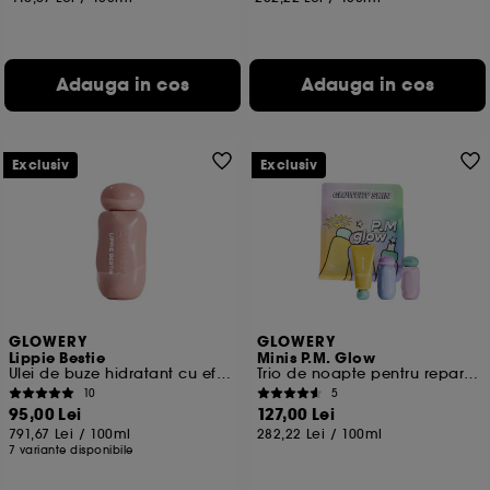
Adauga in cos
Adauga in cos
Exclusiv
Exclusiv
GLOWERY
GLOWERY
Lippie Bestie
Minis P.M. Glow
Ulei de buze hidratant cu efect de oglinda
Trio de noapte pentru repararea barierei cutanate
10
5
95,00 Lei
127,00 Lei
791,67 Lei
/
100ml
282,22 Lei
/
100ml
7 variante disponibile