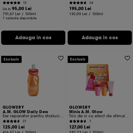
10
34
95,00 Lei
195,00 Lei
De la
791,67 Lei
/
100ml
130,00 Lei
/
100ml
7 variante disponibile
Adauga in cos
Adauga in cos
Exclusiv
Exclusiv
GLOWERY
GLOWERY
A.M. GLOW Daily Dew
Minis A.M. Glow
Ser reparator pentru stralucire cu Centella Asiatica
Trio de zi cu efect de stimulare a barierei cutanate
27
7
125,00 Lei
127,00 Lei
416,67 Lei
/
100ml
282,22 Lei
/
100ml