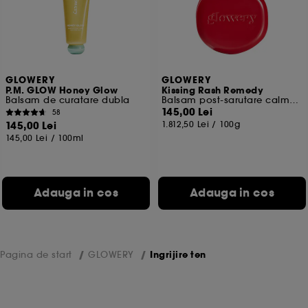
GLOWERY
GLOWERY
P.M. GLOW Honey Glow
Kissing Rash Remedy
Balsam de curatare dubla
Balsam post-sarutare calmant si uniformizant
145,00 Lei
58
145,00 Lei
1.812,50 Lei
/
100g
145,00 Lei
/
100ml
Adauga in cos
Adauga in cos
Pagina de start
GLOWERY
Ingrijire ten