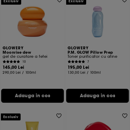
Exclusiv
Exclusiv
De asemenea, Google colecteaza si partajeaza cu
noi anumite informatii si toate functionalitatile si
serviciile Google disponible pe site-ul nostru sunt
reglementate de Politica de confidentialitate Google.
Pentru mai multe informatii despre drepturile
dummeavoastra so optiunile de configurare consultati
GLOWERY
GLOWERY
pagina
https://business.safety.google/privacy/
Moonrise dew
P.M. GLOW Pillow Prep
gel de curatare a fetei
Toner purificator cu afine
10
7
145,00 Lei
195,00 Lei
Cu exceptia cookie-urilor tehnice, plasarea si citirea
290,00 Lei
/
100ml
130,00 Lei
/
100ml
celorlalte necesita acordul tau. Poti sa iti personalizezi
alegerile privind plasarea acestor cookies folosind
optiunea "Schimba preferintele" de mai jos, sau poti
apasa butonul de "Accepta toate" sau "Respinge
Adauga in cos
Adauga in cos
toate". Poti alege sa iti modifici preferintele oricand.
Daca doresti mai multe informatii despre cookie-urile
folosite, click
aici
.
Exclusiv