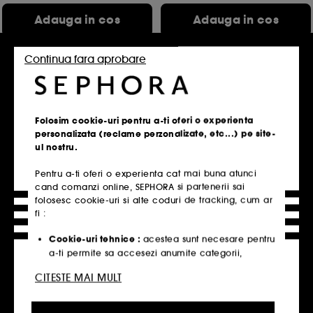
Adauga in cos
Adauga in cos
Continua fara aprobare
Exclusiv
Exclusiv
Folosim cookie-uri pentru a-ti oferi o experienta
personalizata (reclame perzonalizate, etc...) pe site-
ul nostru.
Pentru a-ti oferi o experienta cat mai buna atunci
GLOWERY
GLOWERY
cand comanzi online, SEPHORA si partenerii sai
Sunkiss Remedy-Gel-crema
A.M. GLOW Butter Balm
folosesc cookie-uri si alte coduri de tracking, cum ar
ultra-proaspat si hidratant
Balsam hranitor si reparator pentru bariera cutanata
fi :
42
28
145,00 Lei
195,00 Lei
Cookie-uri tehnice :
acestea sunt necesare pentru
290,00 Lei
/
100ml
390,00 Lei
/
100ml
a-ti permite sa accesezi anumite categorii,
produse si servicii, cat si pentru securitatea site-
CITESTE MAI MULT
ului. Acestea sunt esentiale pentru operarea
tehnica a site-ului si nu pot fi dezactivate.
Adauga in cos
Adauga in cos