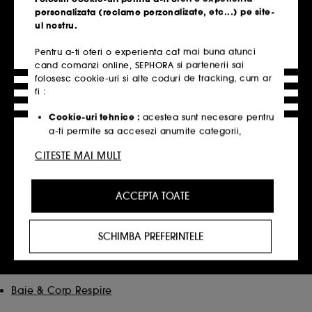
personalizata (reclame perzonalizate, etc...) pe site-
Adauga in cos
Adauga in cos
ul nostru.
Pentru a-ti oferi o experienta cat mai buna atunci
cand comanzi online, SEPHORA si partenerii sai
folosesc cookie-uri si alte coduri de tracking, cum ar
Pagina de start
HUDA BEAUTY
Ochi
Gene false
fi :
Cookie-uri tehnice :
acestea sunt necesare pentru
a-ti permite sa accesezi anumite categorii,
produse si servicii, cat si pentru securitatea site-
Cele mai populare produse
CITESTE MAI MULT
ului. Acestea sunt esentiale pentru operarea
tehnica a site-ului si nu pot fi dezactivate.
Descoperă cele mai populare produse ale
momentului.
ACCEPTA TOATE
Cookie-urile de personalizare :
ne permit sa iti
oferim o experienta personalizata, prin
recomandarea de produse, servicii si continut
SCHIMBA PREFERINTELE
Crema Gisou
care ti se potriveste cel mai bine, cat si sa iti
oerim oferte promotionale special create profilului
Ingrijire Ten Respire
tau.
Cookie-urile publicitate si de retele de socializare
Baie & Corp Respire
:
acestea sunt folosite pentru a-ti oferi continut