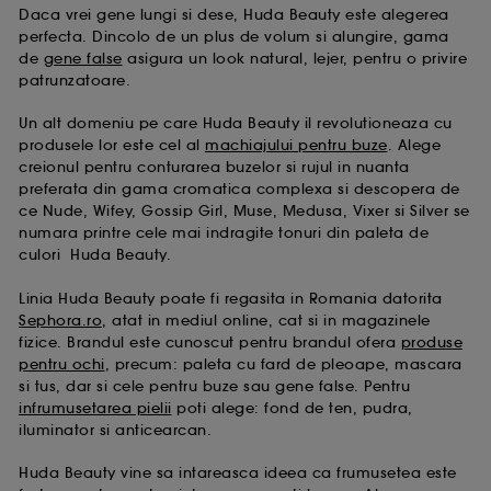
Daca vrei gene lungi si dese, Huda Beauty este alegerea
perfecta. Dincolo de un plus de volum si alungire, gama
de
gene false
asigura un look natural, lejer, pentru o privire
patrunzatoare.
Un alt domeniu pe care Huda Beauty il revolutioneaza cu
produsele lor este cel al
machiajului pentru buze
. Alege
creionul pentru conturarea buzelor si rujul in nuanta
preferata din gama cromatica complexa si descopera de
ce Nude, Wifey, Gossip Girl, Muse, Medusa, Vixer si Silver se
numara printre cele mai indragite tonuri din paleta de
culori Huda Beauty.
Linia Huda Beauty poate fi regasita in Romania datorita
Sephora.ro
, atat in mediul online, cat si in magazinele
fizice. Brandul este cunoscut pentru brandul ofera
produse
pentru ochi
, precum: paleta cu fard de pleoape, mascara
si tus, dar si cele pentru buze sau gene false. Pentru
infrumusetarea pielii
poti alege: fond de ten, pudra,
iluminator si anticearcan.
Huda Beauty vine sa intareasca ideea ca frumusetea este