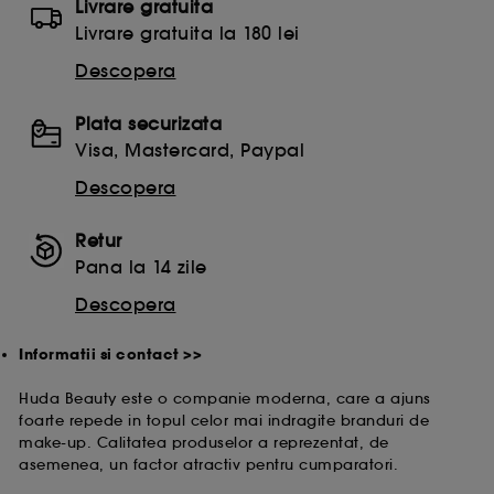
Livrare gratuita
Livrare gratuita la 180 lei
Descopera
Cu exceptia cookie-urilor tehnice, plasarea si citirea
celorlalte necesita acordul tau. Poti sa iti personalizezi
alegerile privind plasarea acestor cookies folosind
Plata securizata
optiunea "Schimba preferintele" de mai jos, sau poti
Visa, Mastercard, Paypal
apasa butonul de "Accepta toate" sau "Respinge
toate". Poti alege sa iti modifici preferintele oricand.
Descopera
Daca doresti mai multe informatii despre cookie-urile
folosite, click
aici
.
Retur
Pana la 14 zile
Descopera
Informatii si contact >>
Huda Beauty este o companie moderna, care a ajuns
foarte repede in topul celor mai indragite branduri de
make-up. Calitatea produselor a reprezentat, de
asemenea, un factor atractiv pentru cumparatori.