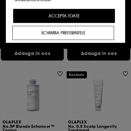
OLAPLEX
OLAPLEX
tehnica a site-ului si nu pot fi dezactivate.
No.4 Bond Maintenance®
No.4C Bond Maintenance®
sampon
Sampon purificator
ACCEPTA TOATE
Cookie-urile de personalizare :
ne permit sa iti
364
5888
oferim o experienta personalizata, prin
91,00 Lei
177,00 Lei
recomandarea de produse, servicii si continut
91,00 Lei
/
100ml
70,80 Lei
/
100ml
SCHIMBA PREFERINTELE
care ti se potriveste cel mai bine, cat si sa iti
oerim oferte promotionale special create profilului
tau.
Adauga in cos
Adauga in cos
Cookie-urile publicitate si de retele de socializare
:
acestea sunt folosite pentru a-ti oferi continut
care ar putea sa-ti placa, prin reclame, inclusiv pe
site-urile partenere si retelele de socializare, in
Exclusiv
baza site-urilor pe care le-ai vizitat, istoricul tau de
navigare si interactiunile tale online.
Cookie-uri de masurarea a audientei :
ne permite
sa obtinem date statistice privind numarul de
vizitatori de pe site-ul nostru si obiceiurile lor de
navigare pentru a imbunatati performanta site-
ului.
OLAPLEX
OLAPLEX
No.5P Blonde Enhancer™
No. 0.5 Scalp Longevity
Cookie-uri pentru securizarea platilor online :
ne
Toning
Treatment