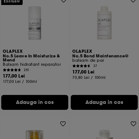
Exclusiv
OLAPLEX
OLAPLEX
No.5 Leave In Moisturize &
No.5 Bond Maintenance®
Mend
balsam de par
Balsam hidratant reparator
37
281
177,00 Lei
177,00 Lei
70,80 Lei
/
100ml
177,00 Lei
/
100ml
Adauga in cos
Adauga in cos