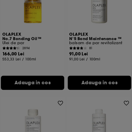
OLAPLEX
OLAPLEX
No.7 Bonding Oil™
N°5 Bond Maintenance ™
Ulei de par
balsam de par revitalizant
2894
81
166,00 Lei
91,00 Lei
553,33 Lei
/
100ml
91,00 Lei
/
100ml
Adauga in cos
Adauga in cos