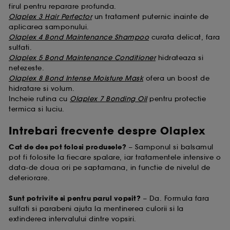
firul pentru reparare profunda.
Olaplex 3 Hair Perfector
un tratament puternic inainte de
aplicarea samponului.
Olaplex 4 Bond Maintenance Shampoo
curata delicat, fara
sulfati.
Olaplex 5 Bond Maintenance Conditioner
hidrateaza si
netezeste.
Olaplex 8 Bond Intense Moisture Mask
ofera un boost de
hidratare si volum.
Incheie rutina cu
Olaplex 7 Bonding Oil
pentru protectie
termica si luciu.
Intrebari frecvente despre Olaplex
Cat de des pot folosi produsele?
– Samponul si balsamul
pot fi folosite la fiecare spalare, iar tratamentele intensive o
data-de doua ori pe saptamana, in functie de nivelul de
deteriorare.
Sunt potrivite si pentru parul vopsit?
– Da. Formula fara
sulfati si parabeni ajuta la mentinerea culorii si la
extinderea intervalului dintre vopsiri.