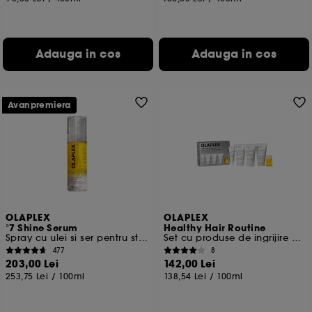
Adauga in cos
Adauga in cos
Avanpremiera
OLAPLEX
OLAPLEX
°7 Shine Serum
Healthy Hair Routine
Spray cu ulei si ser pentru stralucirea parului
Set cu produse de ingrijire mini pentru par
477
8
203,00 Lei
142,00 Lei
253,75 Lei
/
100ml
138,54 Lei
/
100ml