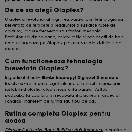
puternic, neted si stralucitor inca de la primele utilizari.
De ce sa alegi Olaplex?
Olaplex a revolutionat ingrijirea parului prin tehnologia sa
brevetata de refacere a legaturilor disulfidice rupte de
caldura, vopsire frecventa sau factori mecanici.
Profesionistii din saloane, celebritatile si pasionatii de hair-
care se bazeaza pe Olaplex pentru rezultate vizibile si de
durata.
Cum functioneaza tehnologia
brevetata Olaplex?
Ingredientul activ
Bis-Aminopropyl Diglycol Dimaleate
localizeaza si repara legaturile rupte la nivel microscopic,
restabilind elasticitatea si rezistenta parului. Astfel,
podoaba ta capilara isi recapata stralucirea si aspectul
sanatos, indiferent de rutina sau tipul de par.
Rutina completa Olaplex pentru
acasa
Olaplex 0 Intensive Bond Building Hair Treatment
pregateste