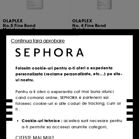
OLAPLEX
OLAPLEX
No.5 Fine Bond
No. 4 Fine Bond
Maintenance®
Maintenance
balsam de par
sampon
3
3
Continua fara aprobare
91,00 Lei
91,00 Lei
De la
De la
91,00 Lei
/
100ml
70,80 Lei
/
100ml
2 variante disponibile
2 variante disponibile
Folosim cookie-uri pentru a-ti oferi o experienta
Adauga in cos
Adauga in cos
personalizata (reclame perzonalizate, etc...) pe site-
ul nostru.
Pentru a-ti oferi o experienta cat mai buna atunci
cand comanzi online, SEPHORA si partenerii sai
folosesc cookie-uri si alte coduri de tracking, cum ar
fi :
Cookie-uri tehnice :
acestea sunt necesare pentru
a-ti permite sa accesezi anumite categorii,
produse si servicii, cat si pentru securitatea site-
CITESTE MAI MULT
ului. Acestea sunt esentiale pentru operarea