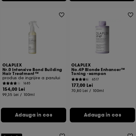
OLAPLEX
OLAPLEX
Nr.0 Intensive Bond Building
No.4P Blonde Enhancer™
Hair Treatment™
Toning -sampon
produs de ingrijire a parului
6517
1685
177,00 Lei
154,00 Lei
70,80 Lei
/
100ml
99,35 Lei
/
100ml
Adauga in cos
Adauga in cos