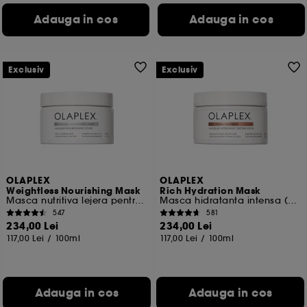
Adauga in cos
Adauga in cos
Exclusiv
Exclusiv
OLAPLEX
OLAPLEX
Weightless Nourishing Mask
Rich Hydration Mask
Masca nutritiva lejera pentru par fin spre mediu
Masca hidratanta intensa (par mediu spre gros sau uscat)
547
581
234,00 Lei
234,00 Lei
117,00 Lei
/
100ml
117,00 Lei
/
100ml
Adauga in cos
Adauga in cos