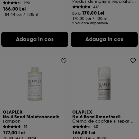
Produs de ingrijire reparator pentru par
990
447
166,00 Lei
170,00 Lei
De la
184,44 Lei
/
100ml
170,00 Lei
/
100ml
2 variante disponibile
Adauga in cos
Adauga in cos
OLAPLEX
OLAPLEX
No.4 Bond Maintenance®
No.6 Bond Smoother®
sampon
Crema de coafare si reparatoare, fara clatire
51
147
177,00 Lei
166,00 Lei
70,80 Lei
/
100ml
166,00 Lei
/
100ml