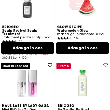
BRIOGEO
GLOW RECIPE
Scalp Revival Scalp
Watermelon Glow
Treatment
masca-gel hidratanta si calmanta
Tratament pentru scalp uscat
536
50
40,00 Lei
106,50 Lei
Adauga in cos
Adauga in cos
121,21 Lei
/
100g
Cel mai mic pret:
194,00 Lei
-45.1%
380,36 Lei
/
100ml
Doar la Sephora
Promo
HAUS LABS BY LADY GAGA
BRIOGEO
Mini PhD Lip Oil Duo
Be Gentle, Be Kind