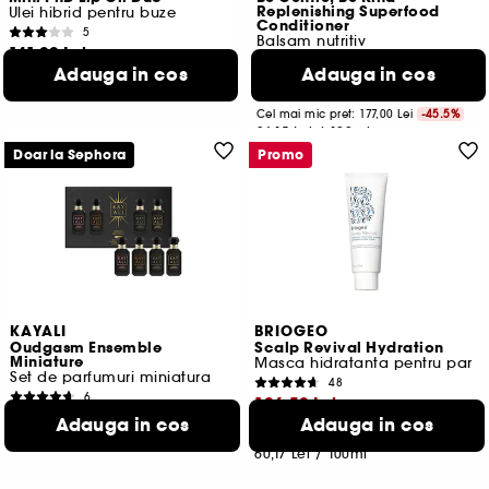
Replenishing Superfood
Ulei hibrid pentru buze
Conditioner
5
Balsam nutritiv
141,00 Lei
3
Adauga in cos
Adauga in cos
2.820,00 Lei
/
100g
96,50 Lei
Cel mai mic pret:
177,00 Lei
-45.5%
26,15 Lei
/
100ml
Doar la Sephora
Promo
KAYALI
BRIOGEO
Oudgasm Ensemble
Scalp Revival Hydration
Miniature
Masca hidratanta pentru par
Set de parfumuri miniatura
48
6
106,50 Lei
697,00 Lei
Adauga in cos
Adauga in cos
1.742,50 Lei
/
100ml
Cel mai mic pret:
194,00 Lei
-45.1%
60,17 Lei
/
100ml