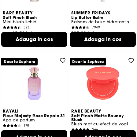
RARE BEAUTY
SUMMER FRIDAYS
Soft Pinch Blush
Lip Butter Balm
Mini blush lichid
Balsam de buze hidratant și hrănitor
523
7949
65,50 Lei
135,00 Lei
De la
Adauga in cos
Adauga in cos
3.156,25 Lei
/
100ml
900,00 Lei
/
100g
6 variante disponibile
13 variante disponibile
Doar la Sephora
Doar la Sephora
KAYALI
RARE BEAUTY
Fleur Majesty Rose Royale 31
Soft Pinch Matte Bouncy
Blush
Apa de parfum
Blush mat cu efect de voal
170
366
172,00 Lei
De la
163,00 Lei
1.720,00 Lei
/
100ml