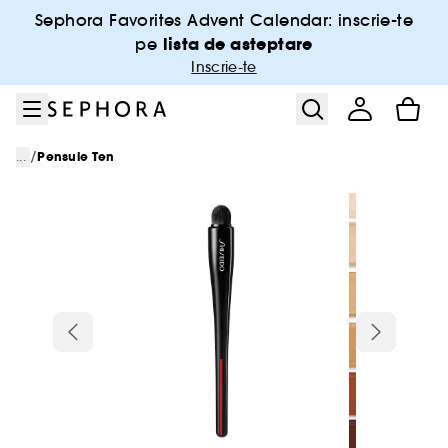
Salt la meniu
Salt la continutul principal
Salt la subsol
Sephora Favorites Advent Calendar: inscrie-te
lista de asteptare
pe
Inscrie-te
/
...
Pensule Ten