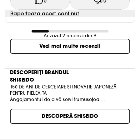
0
0
Raporteaza acest continut
Ai vazut 2 recenzii din 9
Vezi mai multe recenzii
DESCOPERIȚI BRANDUL
SHISEIDO
150 DE ANI DE CERCETARE ȘI INOVAȚIE JAPONEZĂ
PENTRU PIELEA TA
Angajamentul de a vă servi frumusețea.
Înființată în 1872 în Tokyo, Shiseido a fost prima
farmacie de tip occidental din Japonia. Misiunea sa
DESCOPERĂ SHISEIDO
a fost de a oferi produse de îngrijire a pielii, machiaj
și parfumuri de o eficacitate și siguranță de
neegalat.
150 de ani mai târziu, Shiseido continuă să fuzioneze