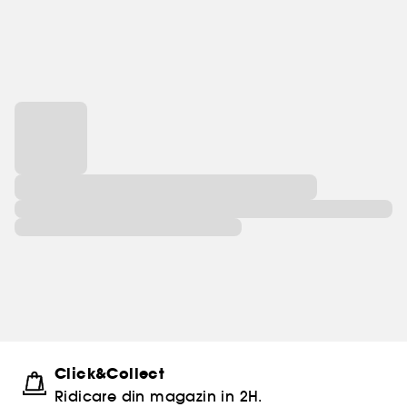
inovațiile orientale și occidentale pentru a dezvălui
frumusețea interioară și exterioară a femeilor din
întreaga lume.
Descoperiți o frumusețe sănătoasă și vibrantă
datorită celor mai avansate tehnologii, precum și a
senzorialității incomparabile inspirate de tradiția
japoneză.
Click&Collect
Ridicare din magazin in 2H.