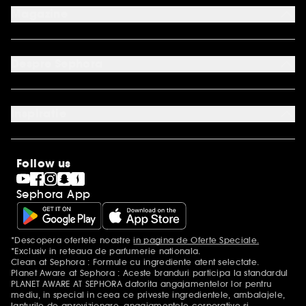
ANPC SOL
Magazine
FAQ
Modalitati de plata acceptate
Conditii de livrare
Contact
Retur produse
Contul meu
Despre Sephora
Servicii online
Protectia Consumatorilor - A.N.P.C.
Regulament Cupon Loialitate
Descopera Sephora
Regulament Sephora Collection Concurs Gold
Cariere
Regulament YSL Party
Inspiratie
International
Angajamentele noastre
Premiul Sephora
Informatii legale
Sephora Blog
Follow us
Clean at Sephora
Black Friday la Sephora
Sephora App
Singles' Day la Sephora
Sitemap
*Descopera ofertele noastre
in pagina de Oferte Speciale.
Mentiuni aditionale
*Exclusiv in reteaua de parfumerie nationala.
Clean at Sephora : Formule cu ingrediente atent selectate.
Planet Aware at Sephora : Aceste branduri participa la standardul
PLANET AWARE AT SEPHORA datorita angajamentelor lor pentru
mediu, in special in ceea ce priveste ingredientele, ambalajele,
lanturile de aprovizionare, angajamentele corporative si