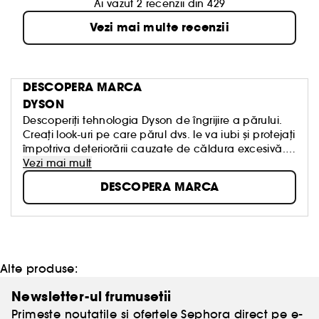
Ai vazut 2 recenzii din 429
Vezi mai multe recenzii
DESCOPERA MARCA
DYSON
Descoperiți tehnologia Dyson de îngrijire a părului.
Creați look-uri pe care părul dvs. le va iubi și protejați
împotriva deteriorării cauzate de căldura excesivă.
Cu un accent mai mare pe control și mai puțină
Vezi mai mult
dependență de căldură.
DESCOPERA MARCA
Alte produse:
Newsletter-ul frumusetii
Primeste noutatile si ofertele Sephora direct pe e-