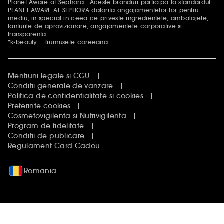
Planet Aware at Sephora : Aceste branduri participa la standardul
PLANET AWARE AT SEPHORA datorita angajamentelor lor pentru
mediu, in special in ceea ce priveste ingredientele, ambalajele,
lanturile de aprovizionare, angajamentele corporative si
transparenta.
*k-beauty = frumusete coreeana
Mentiuni legale si CGU
Conditii generale de vanzare
Politica de confidentialitate si cookies
Preferinte cookies
Cosmetovigilenta si Nutrivigilenta
Program de fidelitate
Conditii de publicare
Regulament Card Cadou
Romania