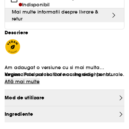
Indisponibil
Mai multe informatii despre livrare &
retur
Descriere
Am adaugat o versiune cu si mai multa
Vegan :
luminozitate patchurilor noastre dragi pentru
Produse realizate cu ingrediente naturale.
ochi! Acesti plasturi revigoreaza instantaneu
Află mai multe
privirea si ofera o hidratare maxima a zonei
delicate a ochilor. Privirea este luminata si
Mod de utilizare
reimprospatata instantanu. Plasturii energizanti
de hidrogel contin vitamina C, lemn dulce si
Ingrediente
ginseng pentru revitalizarea privirii si minimizarea
aspectului cearcanelor. Beneficii: - O privire