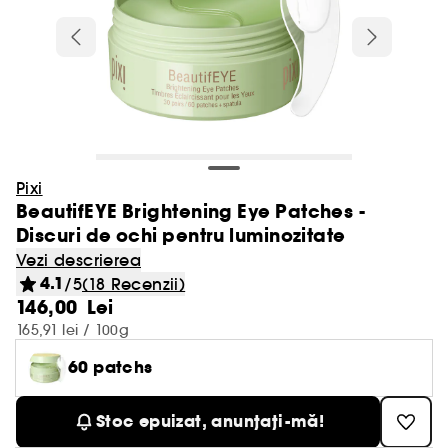
Toner
Makeup
Phlur
PDRN
Yves Saint Laurent
Sephora Collection
Korean SPF
Authentic Beauty Concept
Vezi tot
Vezi tot
Vezi tot
Vezi tot
Machiaj
Branduri populare
Branduri populare
Baie & dus
Sampon & Balsam
Reduceri la haircare
Mists
Parfumuri de nisa
Hot on Social Media
Charlotte Tilbury
Seruri & Mists
Par
Merit Beauty
Heartleaf
Tom Ford
Sol de Janeiro
SPF Doar la Sephora
Goa Organics
Makeup & SPF
Aestura
Scrub si exfoliant corp
Color Wow
Rare Beauty
Vezi tot
Vezi tot
Vezi tot
Vezi tot
Vezi tot
Pensule & accesorii
Ten
Parfumuri femei
Demachiere fata
In trend
Ingrijire corp barbati
Accesorii
Reduceri de pana la 30%
Skincare & SPF
Crema hidratanta
Parfum
Medicube
Centella Asiatica
DIOR
Rituals
Makeup Waterproof
Anua
Crema hidratanta
Gisou
Fenty Beauty
Buze
Charlotte Tilbury
Laneige
Gel de dus
Sampon
Exfoliant
Corp & Baie
Authentic Beauty Concept
Vezi tot
Vezi tot
Vezi tot
Vezi tot
Vezi tot
Vezi tot
Vezi tot
Baie & Corp
Demachiante
Parfumuri barbati
Tipul de tratament
Nevoi
Nevoi
Reduceri de pana la 40%
Produse pentru par
Extract de orez
Beauty of Joseon
Lapte de corp
Moroccanoil
Yves Saint Laurent
Sprancene
Rare Beauty
The Ordinary
Cuburi de baie
Balsam
SPF
Goa Organics
Pensule
Fond De Ten
Apa de parfum
Lotiuni tonice
Clean girl makeup
Deodorant barbati
Elastice de par
Pixi
Ginseng
Vezi tot
Vezi tot
Vezi tot
Vezi tot
Vezi tot
Vezi tot
Ingrijire ten
Ochi
Note olfactive
Masti
Solare
Styling
Reduceri de pana la 50%
Travel size
Biodance
Ingrijire bust & decolteu
BeautifEYE Brightening Eye Patches -
Tarte
Seturi de machiaj
Fenty Beauty
Summer Fridays
Sapun
Masca de par
Masti
Accesorii machiaj
Anticearcane & corectoare
Apa de toaleta
Lotiuni de curatare
High Tech Beauty
Gel de dus & Sapun barbati
Perie de par
Discuri de ochi pentru luminozitate
Baie & Dus
Demachiante fata
Apa de toaleta
Crema de zi
Slabit & Fermitate
Anti-cadere
Dr.Jart+
Ulei hranitor
Vezi tot
Vezi tot
Vezi tot
Vezi tot
Vezi tot
Vezi tot
Beauty Summer Vibes
Ingrijirea parului
Buze
Seturi parfum
Solare
Wellness
Par barbati
Kayali
Vezi descrierea
Unghii
Sapun solid
Tratament leave-in
Accesorii skincare
Baza de machiaj & fixare
Ingrijire parfumata pentru corp
Apa micelara
Produse multitasker
Ingrijire hidratanta
Placa & ondulator de par
4.1
/5
(18 Recenzii)
Ingrijire corp
Ulei demachiant
Apa de parfum
Crema de noapte
Anti-vergeturi
Hidratare
Erborian
Crema de maini
Seruri
Paleta pentru ochi
Parfum floral
Masti crema
Protectie solara corp
Spray
Benefit
146,00 Lei
Cream Lip Stain Shade Finder
Serum & Ulei
Vezi tot
Vezi tot
Vezi tot
Vezi tot
Vezi tot
Vezi tot
Vezi tot
Palete machiaj
Wellness
Tip de par
Look de festival cu Sephora Collection
Accesorii
Accesorii pentru corp
Accesorii pentru corp
Pudra bronzanta
Extract de parfum
Demachiante
Uscator de par
165,91 lei / 100g
Accesorii pentru corp
Apa de colonie
Ser pentru fata
Hidratant & Hranitor
Volum
Glow Recipe
Deodorant
Crema de zi
Mascara
Parfum condimentat
Masti tesatura
Autobronzant corp
Crema
Best Skin Ever Shade Finder
Par vopsit
Beach Vibes
Sampon
Ruj de buze
Seturi parfum femei
Protectie solara
Igiena intima
Pudra densificatoare
Accesorii pentru par
Pudra libera
Parfum pentru par
Turban uscare par
60 patchs
Vezi tot
Vezi tot
Vezi tot
Sprancene
Tratamente
Parfum reincarcabil
Igiena dentara
Clean at Sephora Haircare
Seturi
Deodorant barbati
Contur de ochi
Scalp uscat
Innisfree
Spray pentru corp
Crema de noapte
Fard de pleoape
Parfum lemnos
Crema dupa plaja
Ceara
Sampon uscat
Festival Vibes
Balsam de par
Gloss
Seturi parfum barbati
Autobronzant ten
Brush Finder
Pudra matifianta
Spray parfumat
Paleta ochi
Parfum pentru casa
Par cret si ondulat
Gel de dus & sapun barbati
Scrub & exfoliant
Protectie solara
Stoc epuizat, anunțați-mă!
Vezi tot
Vezi tot
Unghii
Cosmetice barbati
Laneige
Ingrijire picioare
Pentru casa
Haircare Quiz
Crema de ochi
Eyeliner
Parfum fresh
Parfum de par
Post-Sun Vibes
Masca de par
Balsam de buze
Dupa plaja