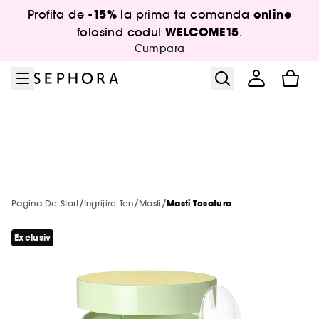
Salt la meniu
Salt la continutul principal
Salt la subsol
-15%
online
Profita de
la prima ta comanda
Reduceri promotionale
Sephora Collection
New & Trending
Korean Beauty
Summer Vibes
Baie & Corp
Ingrijire ten
Parfumuri
Branduri
Machiaj
Oferte
Par
WELCOME15
folosind codul
.
Cumpara
Vizualizeaza tot
Vizualizeaza tot
Vizualizeaza tot
Vizualizeaza tot
Vizualizeaza tot
Vizualizeaza tot
Vizualizeaza tot
Vizualizeaza tot
Vizualizeaza tot
Vizualizeaza tot
Vizualizeaza tot
Vizualizeaza tot
Toate noutatile
Horoscopul parului tau
Produse doar la Sephora
Summer Shop
Korean Makeup
Toate produsele
Brush Finder
Noutati
Sephora Collection Hydrate Quiz
Noutati
De la A la Z
Card Cadou
Vezi tot
Vezi tot
Produse SPF
Branduri noi
Reduceri la Sephora Collection
Korean Skincare
Descopera brandul
Noutati
Best Sellers
Noutati
Best Sellers
Noutati
Premiul Sephora
-15% la prima comanda online
Machiaj
Stralucire pentru semnele de aer
Vezi tot
Vezi tot
Korean Beauty
Cele mai populare branduri
Reduceri la makeup
Aftersun
Produse holy grail
Noile produse de baie & corp
Best Sellers
Doar la Sephora
Best Sellers
Doar la Sephora
Best Sellers
Frumusete la preturi incredibile
Parfumuri
Detox pentru semnele de pamant
/
/
/
Pagina De Start
Ingrijire Ten
Masti
Masti Tesatura
SPF pentru ten
Westman Atelier
Vezi tot
Vezi tot
Rutina de skincare
Doar la Sephora
Branduri noi
Reduceri la parfumuri
Autobronzant pentru ten
Hydrate quiz
Produse travel size
Parfumuri travel size
Doar la Sephora
Produse travel size
Doar la Sephora
Ingrijire ten
Volum pentru semnele de foc
Exclusiv
SPF 30
Phlur
Korean Makeup
Sephora Collection
Vezi tot
Vezi tot
Vezi tot
Ingrediente populare
Branduri populare
Branduri populare
Reduceri la skincare
Autobronzant pentru corp
Noutati
Doar la Sephora
Produse travel size
Best Sellers
Produse travel size
Par
Hidratare pentru zodiile de apa
SPF 50
Paula's Choice
Korean Skincare
Huda Beauty
Double Cleansing
Skincare
Westman Atelier
Vezi tot
Vezi tot
Vezi tot
Makeup
Branduri
Ingrijire corp
Branduri populare
Reduceri la bodycare
Best Sellers
Korean Makeup
Parfumuri unisex
Korean Skincare
Minis&more
SPF pentru corp
Merit Beauty
DIOR