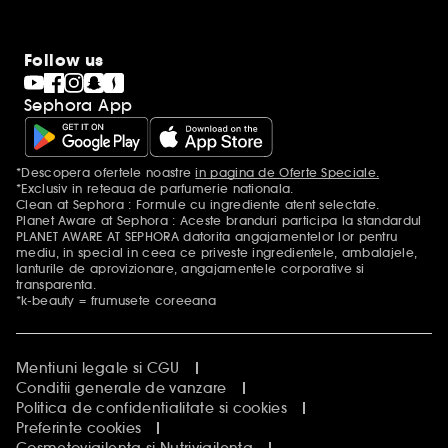
Follow us
Sephora App
*Descopera ofertele noastre
in pagina de Oferte Speciale.
Mentiuni aditionale
*Exclusiv in reteaua de parfumerie nationala.
Clean at Sephora : Formule cu ingrediente atent selectate.
Planet Aware at Sephora : Aceste branduri participa la standardul
PLANET AWARE AT SEPHORA datorita angajamentelor lor pentru
mediu, in special in ceea ce priveste ingredientele, ambalajele,
lanturile de aprovizionare, angajamentele corporative si
transparenta.
*k-beauty = frumusete coreeana
Mentiuni legale si CGU
Conditii generale de vanzare
Politica de confidentialitate si cookies
Preferinte cookies