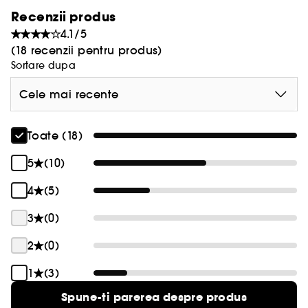
luminoasa instantaneu; - Ofera hidratare
Recenzii produs
maxima; - Revigorante. Ingredientele cheie: -
4.1/5
Vitamina C; - Lemn dulce; - Ginseng. Celebre
(18 recenzii pentru produs)
pentru: - Luminozitate si energizare; - Revitalizare.
Sortare dupa
Cele mai recente
Toate (18)
5
(10)
4
(5)
3
(0)
2
(0)
1
(3)
Spune-ti parerea despre produs