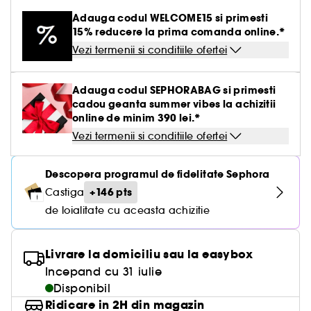
Creme BB & CC
Parfumuri solide
Paleta pentru ten
Par uscat & deteriorat
Gel & aftershave barbierit
Ingrijirea buzelor
Definire par cret & ondulat
Creion & pudra sprancene
Tratamente antirid
Medicube
Adauga codul WELCOME15 si primesti
Ingrijirea buzelor
Creion de ochi & khol
Parfum oriental-arabesc
Vezi tot
Vezi tot
Pensule buretei
Barbierit
Clean at Sephora Body Care
Seturi ingrijire par
Tratament leave-in
Creion de buze
15% reducere la prima comanda online.*
Fard de obraz
Par vopsit sau suvite
Ingrijire gene & sprancene
Netezire
Gel & mascara sprancene
Hidratare
Yepoda
Demachiante
Baza pentru pleoape
Parfum aromatic
Vezi termenii si conditiile ofertei
Lac de unghii
Seturi ingrijire barbati
Seturi
Baza pentru buze & volum
Vezi tot
Accesorii machiaj
Iluminator
Seturi ingrijire
Seturi Baie & corp
Par fin fara volum
Tratamente antimatreata
Set sprancene
Crema matifianta
Produse antirid
Gene false
Tratamente unghii
Tratamente antirid
Ritualul de ingrijire a parului
Adauga codul SEPHORABAG si primesti
Kit pensule machiaj
Conturing
Par blond & decolorat
Vezi tot
Par vopsit
Seturi machiaj
Clean at Sephora Ingrijire
cadou geanta summer vibes la achizitii
Tratament impotriva imperfectiunilor
Lift & Firm
Dizolvant
Hidratare & anti-oboseala
online de minim 390 lei.*
Pensule ten
Crema nuantata
Par normal
Ondulator gene
Tratament roseata ten
Vezi termenii si conditiile ofertei
Colorful skincare
Clean at Sephora Machiaj
Tratamente anticearcan
Buretei machiaj
Palete pentru ten
Par gras
Ascutitoare creioane
Piele sensibila
Gomaj & exfoliere
Descopera programul de fidelitate Sephora
Pensule pleoape
Par tern lispit de stralucire
Pile de unghii
+146 pts
Castiga
Lifting & fermitate
de loialitate cu aceasta achizitie
Pensule sprancene
Depigmentare
Livrare la domiciliu sau la easybox
Cosmetice ten cu pori dilatati
Incepand cu 31 iulie
Tratamente stralucire & anti-oboseala
Disponibil
Ridicare in 2H din magazin