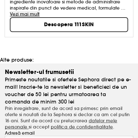
ingrediente inovatoare si metode de administrare
inspirate din punct de vedere medical, formulate de
Dr. Yannis Alexandrides.
Vezi mai mult
Descopera 111SKIN
Alte produse:
Newsletter-ul frumusetii
Primeste noutatile si ofertele Sephora direct pe e-
mail! Inscrie-te la newsletter si beneficiezi de un
voucher de 50 lei pentru urmatoarea ta
comanda de minim 300 lei
Prin inregistrare, sunt de acord sa primesc prin email
oferte si noutati de la Sephora si declar ca am cel putin
16 ani. Sunt de acord cu prelucrarea
datelor mele
personale
si accept
politica de confidentialitate
.
Adresă email