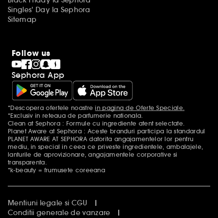
Black Friday la Sephora
Singles' Day la Sephora
Sitemap
Follow us
Sephora App
*Descopera ofertele noastre
in pagina de Oferte Speciale.
Mentiuni aditionale
*Exclusiv in reteaua de parfumerie nationala.
Clean at Sephora : Formule cu ingrediente atent selectate.
Planet Aware at Sephora : Aceste branduri participa la standardul
PLANET AWARE AT SEPHORA datorita angajamentelor lor pentru
mediu, in special in ceea ce priveste ingredientele, ambalajele,
lanturile de aprovizionare, angajamentele corporative si
transparenta.
*k-beauty = frumusete coreeana
Mentiuni legale si CGU
Conditii generale de vanzare