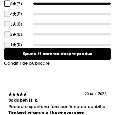
5
(7)
4
(0)
3
(0)
2
(0)
1
(0)
Spune-ti parerea despre produs
Conditii de publicare
20 iun. 2026
Sodabeh H. k.
Recenzie spontana fara confirmarea achizitiei
The best vitamin c I have ever seen