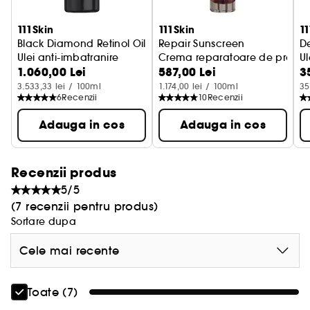
111Skin
111Skin
11
Solutia pe care o astepta tenul tau tern si
Black Diamond Retinol Oil
Repair Sunscreen
D
neuniform
Ulei anti-imbatranire
Crema reparatoare de protect
Ul
1.060,00 Lei
587,00 Lei
3
3.533,33 lei / 100ml
1.174,00 lei / 100ml
35
6
Recenzii
10
Recenzii
Adauga in cos
Adauga in cos
Recenzii produs
5/5
(7 recenzii pentru produs)
Sortare dupa
Cele mai recente
Toate (7)