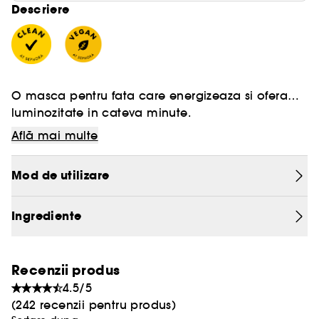
Descriere
O masca pentru fata care energizeaza si ofera
luminozitate in cateva minute.
Află mai multe
- Reduce aspectul petelor
Mod de utilizare
- Netezeste textura pielii
- Reduce aspectul porilor, liniilor fine si ridurilor
Ingrediente
- Hidrateaza pielea
Recenzii produs
Mai multe informatii despre Clean at Sephora
4.5/5
[AICI]
(242 recenzii pentru produs)