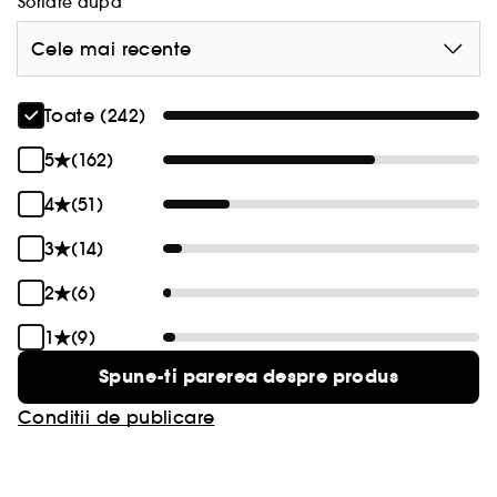
Sortare dupa
Vegan :
Produse realizate cu ingrediente naturale.
Cele mai recente
Toate (242)
5
(162)
4
(51)
3
(14)
2
(6)
1
(9)
Spune-ti parerea despre produs
Conditii de publicare