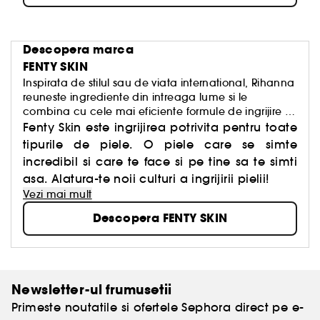
Descopera marca
FENTY SKIN
Inspirata de stilul sau de viata international, Rihanna
reuneste ingrediente din intreaga lume si le
combina cu cele mai eficiente formule de ingrijire a
pielii, precum acidul hialuronic si niacinamidele, cu
Fenty Skin este ingrijirea potrivita pentru toate
rezultate dovedite stiintific.
tipurile de piele. O piele care se simte
incredibil si care te face si pe tine sa te simti
asa. Alatura-te noii culturi a ingrijirii pielii!
Vezi mai mult
Descopera FENTY SKIN
Newsletter-ul frumusetii
Primeste noutatile si ofertele Sephora direct pe e-