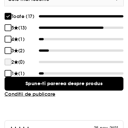
Toate (17)
5
(13)
4
(1)
3
(2)
2
(0)
1
(1)
Spune-ti parerea despre produs
Conditii de publicare