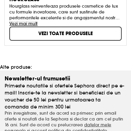
Hourglass reinventeaza produsele cosmetice de lux
cu formule inovatoare, care sunt sustinute de
performantele excelente si de angajamentul nostru
ferm cu privire la bunastarea animalelor.
Vezi mai mult
VEZI TOATE PRODUSELE
Alte produse:
Newsletter-ul frumusetii
Primeste noutatile si ofertele Sephora direct pe e-
mail! Inscrie-te la newsletter si beneficiezi de un
voucher de 50 lei pentru urmatoarea ta
comanda de minim 300 lei
Prin inregistrare, sunt de acord sa primesc prin email
oferte si noutati de la Sephora si declar ca am cel putin
16 ani. Sunt de acord cu prelucrarea
datelor mele
personale
si accept
politica de confidentialitate
.