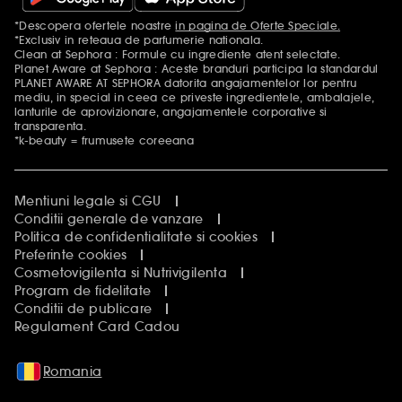
*Descopera ofertele noastre
in pagina de Oferte Speciale.
Mentiuni aditionale
*Exclusiv in reteaua de parfumerie nationala.
Clean at Sephora : Formule cu ingrediente atent selectate.
Planet Aware at Sephora : Aceste branduri participa la standardul
PLANET AWARE AT SEPHORA datorita angajamentelor lor pentru
mediu, in special in ceea ce priveste ingredientele, ambalajele,
lanturile de aprovizionare, angajamentele corporative si
transparenta.
*k-beauty = frumusete coreeana
Mentiuni legale si CGU
Conditii generale de vanzare
Politica de confidentialitate si cookies
Preferinte cookies
Cosmetovigilenta si Nutrivigilenta
Program de fidelitate
Conditii de publicare
Regulament Card Cadou
Romania