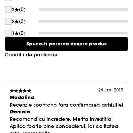
3
(0)
2
(0)
1
(0)
Spune-ti parerea despre produs
Conditii de publicare
24 ian. 2019
Madalina
Recenzie spontana fara confirmarea achizitiei
Geniala
Recomand cu incredere. Merita investitia!
Aplica foarte bine concealerul, iar calitatea