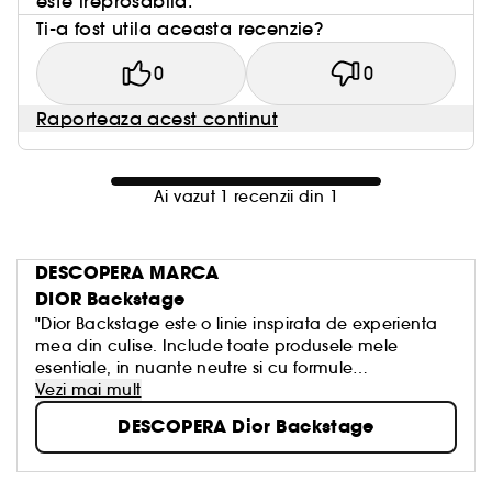
este ireprosabila.
Ti-a fost utila aceasta recenzie?
0
0
Raporteaza acest continut
Ai vazut 1 recenzii din 1
DESCOPERA MARCA
DIOR Backstage
"Dior Backstage este o linie inspirata de experienta
mea din culise. Include toate produsele mele
esentiale, in nuante neutre si cu formule
profesionale, adaptabile, potrivite fiecarui tip de
Vezi mai mult
ten."
DESCOPERA Dior Backstage
PETER PHILIPS, Director de Imagine si Creatie Dior