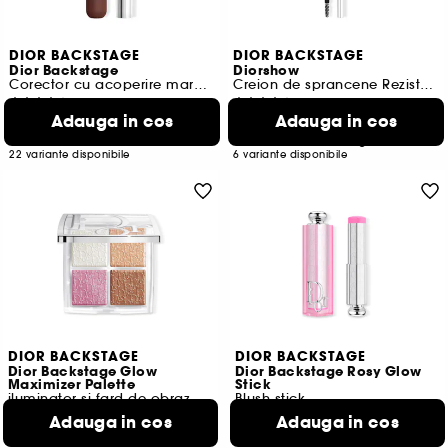
DIOR BACKSTAGE
DIOR BACKSTAGE
Dior Backstage
Diorshow
Corector cu acoperire mare pentru fata si corp
Creion de sprancene Rezistent la apa
321
4
Adauga in cos
Adauga in cos
124,50 Lei
198,00 Lei
De la
1.131,82 Lei
/
100ml
220.000,00 Lei
/
100g
22 variante disponibile
6 variante disponibile
DIOR BACKSTAGE
DIOR BACKSTAGE
Dior Backstage Glow
Dior Backstage Rosy Glow
Maximizer Palette
Stick
iluminator și fard de obraz
Blush stick
109
49
Adauga in cos
Adauga in cos
320,00 Lei
254,00 Lei