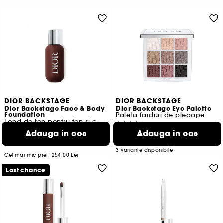
DIOR BACKSTAGE
DIOR BACKSTAGE
Dior Backstage Face & Body
Dior Backstage Eye Palette
Foundation
Paleta farduri de pleoape
Fond de ten pentru ten si corp
134
254
Adauga in cos
Adauga in cos
315,00 Lei
202,50 Lei
De la
3.150,00 Lei
/
100g
3 variante disponibile
Cel mai mic pret:
254,00 Lei
405,00 Lei
/
100ml
Last chance
20 variante disponibile