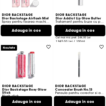
DIOR BACKSTAGE
DIOR BACKSTAGE
Dior Backstage Airflash Mist
Dior Addict Lip Glow Butter
Spray pentru fixarea machiajului
Tratament pentru buze cu peptide si ceramide
386
5
Adauga in cos
Adauga in cos
224,00 Lei
194,50 Lei
De la
224,00 Lei
/
100ml
Cel mai mic pret:
244,00 Lei
1.945,00 Lei
/
100ml
8 variante disponibile
Noutate
DIOR BACKSTAGE
DIOR BACKSTAGE
Dior Backstage Rosy Glow
Concealer Brush No.13
Stick
Pensula pentru corector si anticearcan
Blush stick
1
2
Adauga in cos
Adauga in cos
157,50 Lei
254,00 Lei