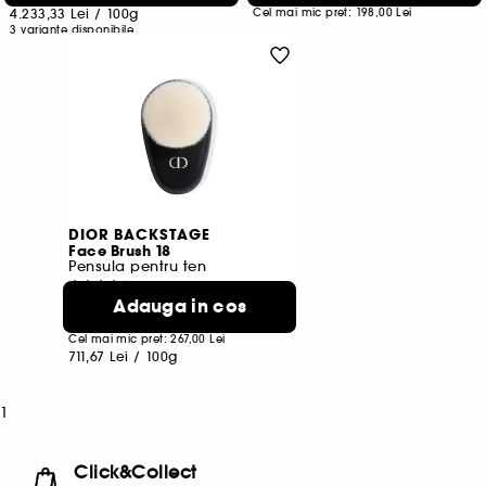
4.233,33 Lei
/
100g
Cel mai mic pret:
198,00 Lei
3 variante disponibile
DIOR BACKSTAGE
Face Brush 18
Pensula pentru ten
58
Adauga in cos
213,50 Lei
Cel mai mic pret:
267,00 Lei
711,67 Lei
/
100g
1
Click&Collect