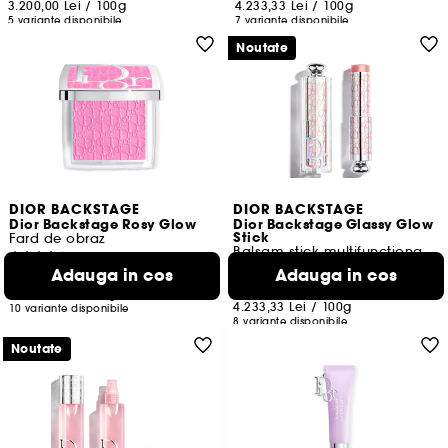
3.200,00 Lei
/
100g
4.233,33 Lei
/
100g
5 variante disponibile
7 variante disponibile
Noutate
DIOR BACKSTAGE
DIOR BACKSTAGE
Dior Backstage Rosy Glow
Dior Backstage Glassy Glow
Stick
Fard de obraz
Balsam stick multifuncțional, iluminator
11
34
Adauga in cos
Adauga in cos
239,00 Lei
254,00 Lei
5.311,11 Lei
/
100g
4.233,33 Lei
/
100g
10 variante disponibile
8 variante disponibile
Noutate