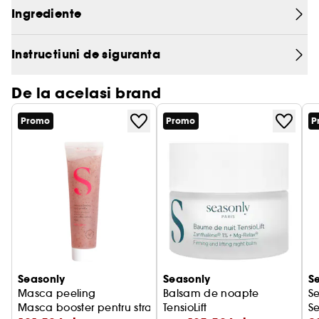
Ingrediente
Instructiuni de siguranta
De la acelasi brand
Promo
Promo
P
Seasonly
Seasonly
S
Masca peeling
Balsam de noapte
Se
Masca booster pentru stralucire
TensioLift
Se