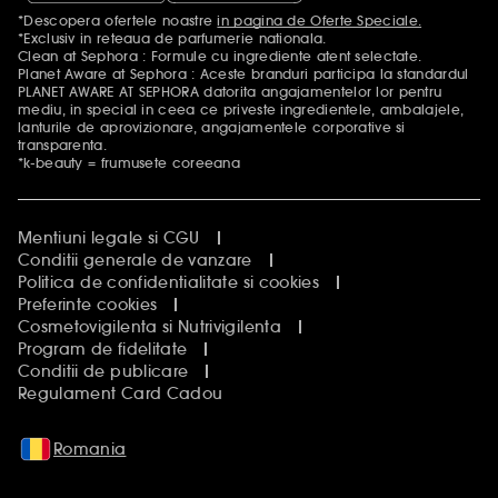
*Descopera ofertele noastre
in pagina de Oferte Speciale.
Mentiuni aditionale
*Exclusiv in reteaua de parfumerie nationala.
Clean at Sephora : Formule cu ingrediente atent selectate.
Planet Aware at Sephora : Aceste branduri participa la standardul
PLANET AWARE AT SEPHORA datorita angajamentelor lor pentru
mediu, in special in ceea ce priveste ingredientele, ambalajele,
lanturile de aprovizionare, angajamentele corporative si
transparenta.
*k-beauty = frumusete coreeana
Mentiuni legale si CGU
Conditii generale de vanzare
Politica de confidentialitate si cookies
Preferinte cookies
Cosmetovigilenta si Nutrivigilenta
Program de fidelitate
Conditii de publicare
Regulament Card Cadou
Romania