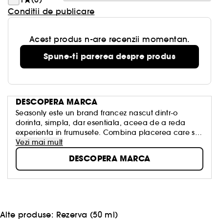
Conditii de publicare
Acest produs n-are recenzii momentan.
Spune-ti parerea despre produs
DESCOPERA MARCA
Seasonly este un brand francez nascut dintr-o
dorinta, simpla, dar esentiala, aceea de a reda
experienta in frumusete. Combina placerea care se
simte cu eficienta care se vede, intr-adevar.
Vezi mai mult
DESCOPERA MARCA
Alte produse:
Rezerva (50 ml)