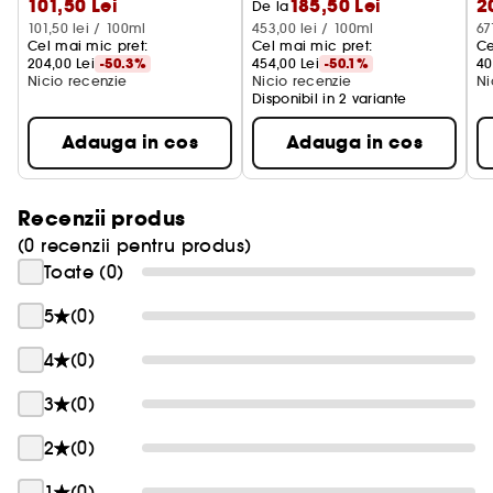
101,50 Lei
185,50 Lei
2
redarea fermitatii si trasaturi 
De la
101,50 lei / 100ml
453,00 lei / 100ml
67
Cel mai mic pret: 
Cel mai mic pret: 
Ce
204,00 Lei
-50.3%
454,00 Lei
-50.1%
40
Nicio recenzie
Nicio recenzie
Ni
Disponibil in 2 variante
Adauga in cos
Adauga in cos
Recenzii produs
(0 recenzii pentru produs)
Toate (0)
5
(0)
4
(0)
3
(0)
2
(0)
1
(0)