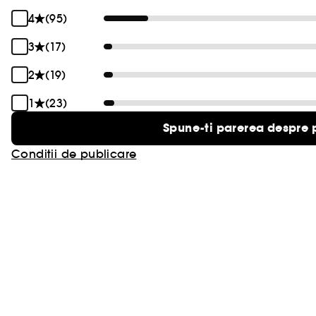
4
(95)
3
(17)
2
(19)
1
(23)
Spune-ti parerea despre 
Conditii de publicare