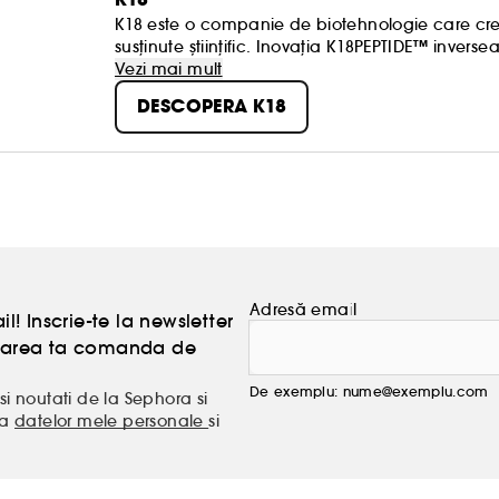
K18 este o companie de biotehnologie care creea
susținute științific. Inovația K18PEPTIDE™ invers
vopsirii, acțiunilor chimice și căldurii. Născut în s
Vezi mai mult
alimentează creativitatea fără a trebui să-și facă
DESCOPERA K18
Adresă email
l! Inscrie-te la newsletter
atoarea ta comanda de
De exemplu: nume@exemplu.com
si noutati de la Sephora si
ea
datelor mele personale
si