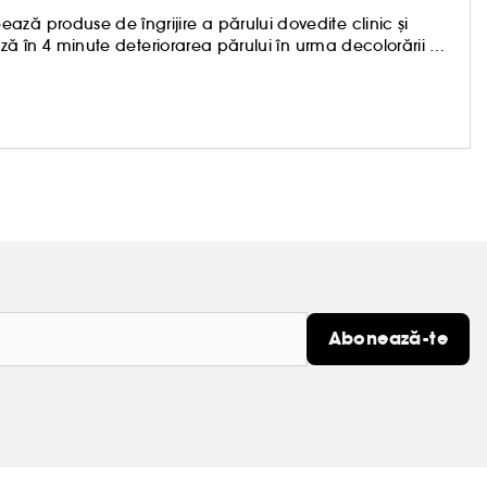
ză produse de îngrijire a părului dovedite clinic și
ează în 4 minute deteriorarea părului în urma decolorării +
alon, hairstiliștii și coafezele pentru toate tipurile de păr își
 griji pentru deteriorare.
Abonează-te