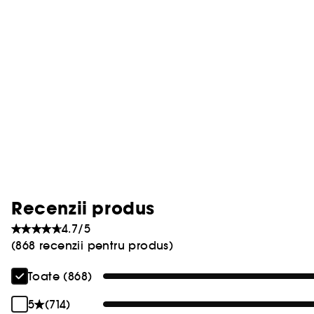
Recenzii produs
4.7/5
(868 recenzii pentru produs)
Toate (868)
5
(714)