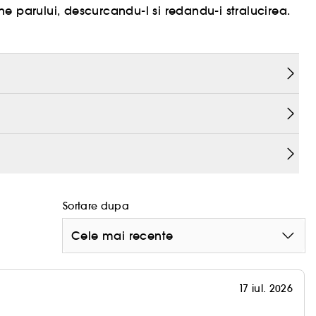
e parului, descurcandu-l si redandu-i stralucirea.
]
 mentine sanatos
 stralucire
e formeaza pelicule
anatos, hranindu-l si revitalizandu-l cu blandete.
 excesiva a cuticulelor in timpul spalarii si
mp culoarea si ameliorand stralucirea. De asemenea,
umuleaza in timp, ingreunand parul.
Sortare dupa
Cele mai recente
17 iul. 2026