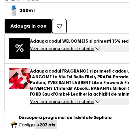
250ml
Adauga in cos
Adauga codul WELCOME15 si primesti 15% red
Vezi termenii si conditiile ofertei
Adauga codul FRAGRANCE si primesti cadou u
LANCOME La Vie Est Belle Elixir, PRADA Parado
Parfum, YVES SAINT LAURENT Libre Flowers & 
GIVENCHY L'Interdit Absolu, RABANNE Million 
FORD Eau d'Ombré Leather la achizitii de minim
Vezi termenii si conditiile ofertei
Descopera programul de fidelitate Sephora
+207 pts
Castiga