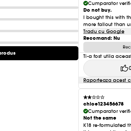
Cumparator verifi
Do not buy.
I bought this with t
more fallout than usu
Tradu cu Google
Recomand: Nu
Rec
produs
Ti-a fost utila acea
Raporteaza acest c
chloe123456678
Cumparator verifi
Not the same
K18 re-formulated t