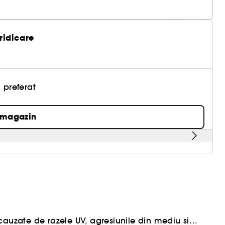
 ridicare
 preferat
 magazin
cauzate de razele UV, agresiunile din mediu si