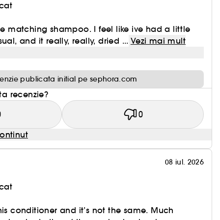
cat
he matching shampoo. I feel like ive had a little
al, and it really, really, dried ...
Vezi mai mult
enzie publicata initial pe sephora.com
sta recenzie?
0
0
ontinut
08 iul. 2026
cat
his conditioner and it’s not the same. Much