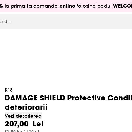
5%
online
WELCO
la prima ta comanda
folosind codul
K18
DAMAGE SHIELD Protective Conditi
deteriorarii
Vezi descrierea
207,00 Lei
82,80 lei / 100ml