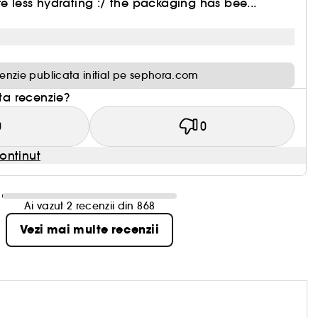
re less hydrating :/ the packaging has bee...
enzie publicata initial pe sephora.com
sta recenzie?
0
0
ontinut
Ai vazut 2 recenzii din 868
Vezi mai multe recenzii