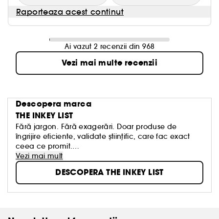
Raporteaza acest continut
Ai vazut 2 recenzii din 968
Vezi mai multe recenzii
Descopera marca
THE INKEY LIST
Fără jargon. Fără exagerări. Doar produse de
îngrijire eficiente, validate științific, care fac exact
ceea ce promit.
The INKEY List vă arată ceea ce are cu adevărat
Vezi mai mult
nevoie pielea dvs., nu ceea ce este la modă. Fie că
DESCOPERA THE INKEY LIST
sunteți începător în îngrijirea pielii sau deja expert cu
o rutină bine stabilită, INKEY vă este întotdeauna
alături, cu inovație, educație și rezultate dovedite
clinic. Și toate acestea la un preț rezonabil.