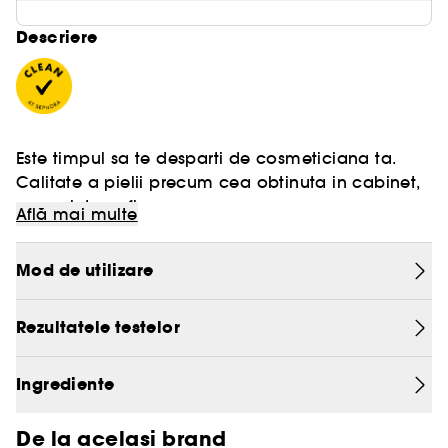
Descriere
Este timpul sa te desparti de cosmeticiana ta.
Calitate a pielii precum cea obtinuta in cabinet,
acum intr-un flacon; ​
Află mai multe
Iti prezentam Exosome Hydro-Glow Complex,
Mod de utilizare
pentru intinerirea totala a pielii in numai 14 zile*
100 % isI VAD PIELEA MAI RADIOASA SI ESTE
Rezultatele testelor
DOVEDIT CLINIC*​
Ingrediente
Acest ser revolutionar introduce tehnologia
Exosome de prima clasa direct in rutina ta,
De la acelasi brand
oferind aceleasi efecte precum cele ale unui