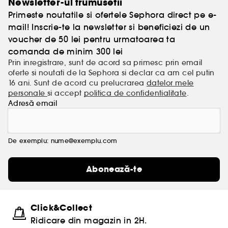
Newsletter-ul frumusetii
INKEY. Fără vorbe goale, doar o piele mai frumoasă.
Primeste noutatile si ofertele Sephora direct pe e-
mail! Inscrie-te la newsletter si beneficiezi de un
voucher de 50 lei pentru urmatoarea ta
comanda de minim 300 lei
Prin inregistrare, sunt de acord sa primesc prin email
oferte si noutati de la Sephora si declar ca am cel putin
16 ani. Sunt de acord cu prelucrarea
datelor mele
personale
si accept
politica de confidentialitate
.
Adresă email
De exemplu: nume@exemplu.com
Abonează-te
Click&Collect
Ridicare din magazin in 2H.