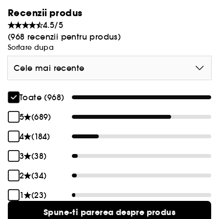
Recenzii produs
4.5/5
(968 recenzii pentru produs)
Sortare dupa
Cele mai recente
Toate (968)
5
(689)
4
(184)
3
(38)
2
(34)
1
(23)
Spune-ti parerea despre produs