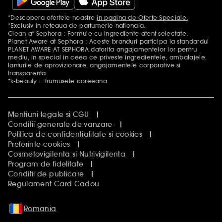
*Descopera ofertele noastre
in pagina de Oferte Speciale.
Mentiuni aditionale
*Exclusiv in reteaua de parfumerie nationala.
Clean at Sephora : Formule cu ingrediente atent selectate.
Planet Aware at Sephora : Aceste branduri participa la standardul
PLANET AWARE AT SEPHORA datorita angajamentelor lor pentru
mediu, in special in ceea ce priveste ingredientele, ambalajele,
lanturile de aprovizionare, angajamentele corporative si
transparenta.
*k-beauty = frumusete coreeana
Mentiuni legale si CGU
Conditii generale de vanzare
Politica de confidentialitate si cookies
Preferinte cookies
Cosmetovigilenta si Nutrivigilenta
Program de fidelitate
Conditii de publicare
Regulament Card Cadou
Romania