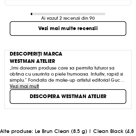
Ai vazut 2 recenzii din 90
Vezi mai multe recenzii
DESCOPERIȚI MARCA
WESTMAN ATELIER
„Imi doream produse care sa permita tuturor sa
obtina cu usurinta o piele frumoasa. Intuitiv, rapid si
simplu.” Fondata de make-up artistul editorial Gucci
Westman, marca de produse cosmetice Westman
Vezi mai mult
Atelier combina pigmenti de inalta performanta,
DESCOPERA WESTMAN ATELIER
ingrediente active nutritive pentru ingrijirea pielii si
formule sigure. Rezultatul este un concept nou care
permite oricarei persoane sa-si creeze cu usurinta o
piele de o frumusete uimitoare, placuta atat la
atingere, cat si la vedere.
Alte produse:
Le Brun Clean (8.5 g)
|
Clean Black (4,8