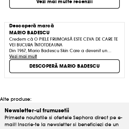
Vezi mai multe recenzii
Descoperă marcă
MARIO BADESCU
Credem că O PIELE FRUMOASĂ ESTE CEVA DE CARE TE
VEI BUCURA ÎNTOTDEAUNA
Din 1967, Mario Badescu Skin Care a devenit un
nume emblematic, cunoscut pentru produsele
Vezi mai mult
pentru îngrijirea personalizată a tenului, la fel de
DESCOPERĂ MARIO BADESCU
unice ca și tine. Îmbinăm principiile chimiei
cosmetice cu expertiza estetică, pentru a crea rutine
de îngrijire care dau rezultate. Filosofia noastră este
simplă: produse de îngrijire eficientă pentru toți și
aproape patru generații dovedesc că facem
lucrurile bine!
Alte produse:
Newsletter-ul frumusetii
Primeste noutatile si ofertele Sephora direct pe e-
mail! Inscrie-te la newsletter si beneficiezi de un