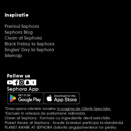
Inspiratie
Premiul Sephora
Sephora Blog
Clean at Sephora
Black Friday la Sephora
Singles' Day la Sephora
Sitemap
Follow us
Sephora App
*Descopera ofertele noastre
in pagina de Oferte Speciale.
Mentiuni aditionale
*Exclusiv in reteaua de parfumerie nationala.
Clean at Sephora : Formule cu ingrediente atent selectate.
Planet Aware at Sephora : Aceste branduri participa la standardul
PLANET AWARE AT SEPHORA datorita angajamentelor lor pentru