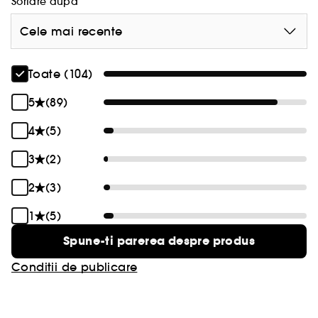
Sortare dupa
Cele mai recente
Toate (104)
5
(89)
4
(5)
3
(2)
2
(3)
1
(5)
Spune-ti parerea despre produs
Conditii de publicare