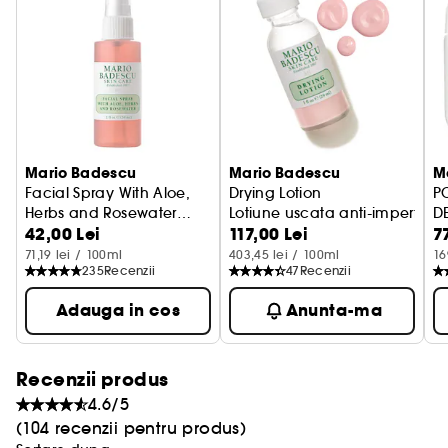
Mario Badescu
Mario Badescu
M
Facial Spray With Aloe,
Drying Lotion
P
Herbs and Rosewater
Lotiune uscata anti-imperfecti
D
42,00 Lei
117,00 Lei
7
Travel Size
Mini spray facial
71,19 lei / 100ml
403,45 lei / 100ml
16
235
Recenzii
47
Recenzii
Adauga in cos
Anunta-ma
Recenzii produs
4.6/5
(104 recenzii pentru produs)