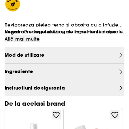
Revigoreaza pielea terna si obosita cu o infuzie
Vegan :
de extracte vegetale bogate in nutrienti si ape
Produse realizate cu ingrediente naturale.
esentiale de castravete si menta. Acest spray
Află mai multe
facial ofera un cocktail racoritor de hidratare in
timp ce ceaiul verde protejeaza impotriva
Mod de utilizare
radicalilor liberi responsabili de imbatranirea
pielii. Lasa pielea revitalizata si revigorata.
Ingrediente
Instructiuni de siguranta
De la acelasi brand