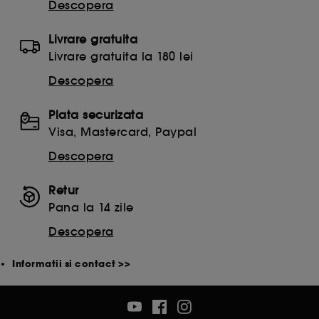
celorlalte necesita acordul tau. Poti sa iti personalizezi
Descopera
alegerile privind plasarea acestor cookies folosind
optiunea "Schimba preferintele" de mai jos, sau poti
Livrare gratuita
apasa butonul de "Accepta toate" sau "Respinge
Livrare gratuita la 180 lei
toate". Poti alege sa iti modifici preferintele oricand.
Daca doresti mai multe informatii despre cookie-urile
Descopera
folosite, click
aici
.
Plata securizata
Visa, Mastercard, Paypal
Descopera
Retur
Pana la 14 zile
Descopera
Informatii si contact >>