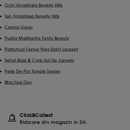
Ochi Anastasia Beverly Hills
Cookie-uri de masurarea a audientei :
ne permite
sa obtinem date statistice privind numarul de
Ten Anastasia Beverly Hills
vizitatori de pe site-ul nostru si obiceiurile lor de
navigare pentru a imbunatati performanta site-
Crema Gisou
ului.
Pudra Matifianta Fenty Beauty
Cookie-uri pentru securizarea platilor online :
ne
permit sa evitam platile frauduloase si furtul de
Parfumuri Femei Yves Saint Laurent
identitate.
Seturi Baie & Corp Sol De Janeiro
Perie De Par Tangle Teezer
De asemenea, Google colecteaza si partajeaza cu
noi anumite informatii si toate functionalitatile si
Machiaj Dior
serviciile Google disponible pe site-ul nostru sunt
reglementate de Politica de confidentialitate Google.
Pentru mai multe informatii despre drepturile
dummeavoastra so optiunile de configurare consultati
pagina
https://business.safety.google/privacy/
Click&Collect
Ridicare din magazin in 2H.
Cu exceptia cookie-urilor tehnice, plasarea si citirea