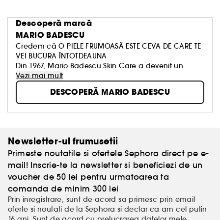
Descoperă marcă
MARIO BADESCU
Credem că O PIELE FRUMOASĂ ESTE CEVA DE CARE TE
VEI BUCURA ÎNTOTDEAUNA
Din 1967, Mario Badescu Skin Care a devenit un
nume emblematic, cunoscut pentru produsele
Vezi mai mult
pentru îngrijirea personalizată a tenului, la fel de
DESCOPERĂ MARIO BADESCU
unice ca și tine. Îmbinăm principiile chimiei
cosmetice cu expertiza estetică, pentru a crea rutine
de îngrijire care dau rezultate. Filosofia noastră este
simplă: produse de îngrijire eficientă pentru toți și
aproape patru generații dovedesc că facem
Newsletter-ul frumusetii
lucrurile bine!
Primeste noutatile si ofertele Sephora direct pe e-
mail! Inscrie-te la newsletter si beneficiezi de un
voucher de 50 lei pentru urmatoarea ta
comanda de minim 300 lei
Prin inregistrare, sunt de acord sa primesc prin email
oferte si noutati de la Sephora si declar ca am cel putin
16 ani. Sunt de acord cu prelucrarea
datelor mele