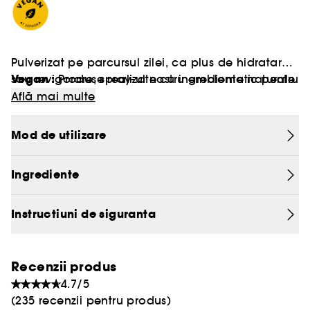
Pulverizat pe parcursul zilei, ca plus de hidratare
Vegan :
sau revigorare, spray-ul nostru emblematic pentru
Produse realizate cu ingrediente naturale.
fata ajuta la revigorarea pielii deshidratate si la
Află mai multe
restabilirea stralucirii oriunde si oricand. Un
amestec de aloe vera si extracte de trandafir,
Mod de utilizare
gardenie si cimbru hidrateaza tenul si
energizeaza pielea pentru un rezultat radios.
Ingrediente
Instructiuni de siguranta
Recenzii produs
4.7/5
(235 recenzii pentru produs)