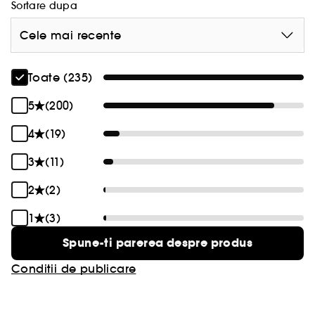
Sortare dupa
Cele mai recente
Toate (235)
5
(200)
4
(19)
3
(11)
2
(2)
1
(3)
Spune-ti parerea despre produs
Conditii de publicare