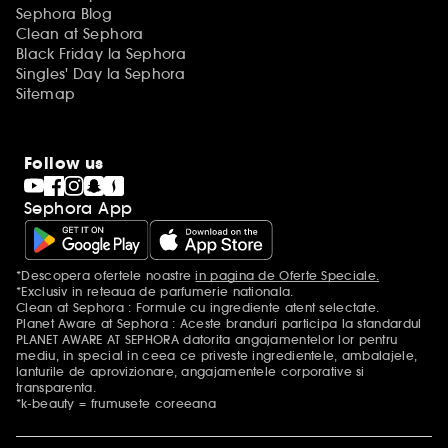
Sephora Blog
Clean at Sephora
Black Friday la Sephora
Singles' Day la Sephora
Sitemap
Follow us
Sephora App
*Descopera ofertele noastre
in pagina de Oferte Speciale.
Mentiuni aditionale
*Exclusiv in reteaua de parfumerie nationala.
Clean at Sephora : Formule cu ingrediente atent selectate.
Planet Aware at Sephora : Aceste branduri participa la standardul
PLANET AWARE AT SEPHORA datorita angajamentelor lor pentru
mediu, in special in ceea ce priveste ingredientele, ambalajele,
lanturile de aprovizionare, angajamentele corporative si
transparenta.
*k-beauty = frumusete coreeana