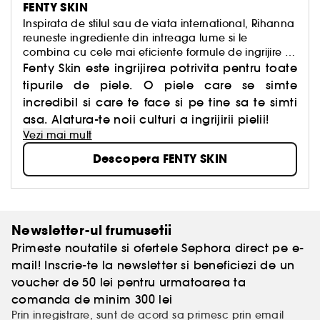
FENTY SKIN
Inspirata de stilul sau de viata international, Rihanna
reuneste ingrediente din intreaga lume si le
combina cu cele mai eficiente formule de ingrijire a
pielii, precum acidul hialuronic si niacinamidele, cu
Fenty Skin este ingrijirea potrivita pentru toate
rezultate dovedite stiintific.
tipurile de piele. O piele care se simte
incredibil si care te face si pe tine sa te simti
asa. Alatura-te noii culturi a ingrijirii pielii!
Vezi mai mult
Descopera FENTY SKIN
Newsletter-ul frumusetii
Primeste noutatile si ofertele Sephora direct pe e-
mail! Inscrie-te la newsletter si beneficiezi de un
voucher de 50 lei pentru urmatoarea ta
comanda de minim 300 lei
Prin inregistrare, sunt de acord sa primesc prin email