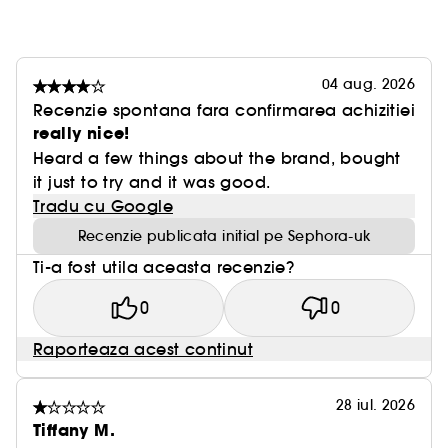
✔ Arbore japonez de stafide: Ajută la detoxifiere
✔ Ceai verde + smochină: Bogate în antioxidanți;
protejează împotriva factorilor externi
04 aug. 2026
Noncomedogenic (nu blochează porii). Pentru
Recenzie spontana fara confirmarea achizitiei
toate tipurile de piele. Vegan + fără gluten.
really nice!
Heard a few things about the brand, bought
Ambalajul exterior este realizat din material FSC și
it just to try and it was good.
este reciclabil în funcție de regiune.
Tradu cu Google
Recenzie publicata initial pe Sephora-uk
MINI TOTAL CLEANS'R REMOVE-IT-ALL CLEANSER
Ti-a fost utila aceasta recenzie?
Tubul este realizat din 40% material reciclat (PCR)
și este reciclabil în funcție de regiune.
0
0
După utilizare, taie tubul, scoate (și folosește!)
restul produsului, clătește tubul, apoi separă
Raporteaza acest continut
capacul de tub și reciclează-le pe ambele.
28 iul. 2026
MINI FAT WATER PORE-REFINING TONER SERUM
Tiffany M.
Flaconul și capacul sunt reciclabile în funcție de