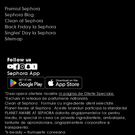
Premiul Sephora
Sephora Blog
Clean at Sephora
Black Friday la Sephora
Singles' Day la Sephora
Sitemap
Follow us
Sephora App
*Descopera ofertele noastre
in pagina de Oferte Speciale.
Mentiuni aditionale
*Exclusiv in reteaua de parfumerie nationala.
Clean at Sephora : Formule cu ingrediente atent selectate.
Planet Aware at Sephora : Aceste branduri participa la standardul
PLANET AWARE AT SEPHORA datorita angajamentelor lor pentru
mediu, in special in ceea ce priveste ingredientele, ambalajele,
lanturile de aprovizionare, angajamentele corporative si
transparenta.
*k-beauty = frumusete coreeana