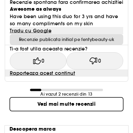
Recenzie spontana fara confirmarea achizitiei
regiune.
Awesome as always
Îndepărtează discul transparent din gâtul
Have been using this duo for 3 yrs and have
flaconului și aruncă-l.
so many compliments on my skin
Separă flaconul și capacul și reciclează-le pe
Tradu cu Google
ambele.
Recenzie publicata initial pe fentybeauty-uk
Ti-a fost utila aceasta recenzie?
0
0
Raporteaza acest continut
Ai vazut 2 recenzii din 13
Vezi mai multe recenzii
Descopera marca