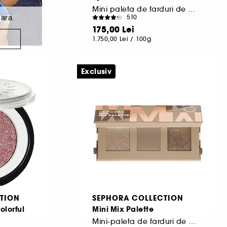
Mini paleta de farduri de pleoape
ara
510
175,00 Lei
A
1.750,00 Lei
/
100g
Exclusiv
TION
SEPHORA COLLECTION
olorful
Mini Mix Palette
Mini-paleta de farduri de ochi