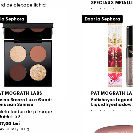
SPECIAUX METALL
rd de pleoape lichid
7
3
 la Sephora
Doar la Sephora
0,50 Lei
28,50 Lei
262,50 Lei
/
100ml
814,29 Lei
/
100g
l mai mic pret
95,00 Lei
46.8%
AT MCGRATH LABS
PAT MCGRATH LA
vine Bronze Luxe Quad:
Fetisheyes Legen
nusian Sunrise
Liquid Eyeshadow
leta farduri de pleoape
Fard de pleoape li
20
25
87,00 Lei
184,00 Lei
De la
442,31 Lei
/
100g
3.032,79 Lei
/
100ml