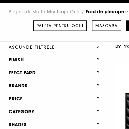
Fard de pleoape
Pagina de start
Machiaj
Ochi
PALETA PENTRU OCHI
MASCARA
129 Pr
ASCUNDE FILTRELE
FINISH
Mat (60)
EFECT FARD
Stralucitor (29)
Copii (1)
BRANDS
Lucios (26)
Metalizat (25)
PRICE
Metalic (23)
CATEGORY
Natural (23)
ANASTASIA BEVERLY HILLS (10)
Machiaj
SHADES
CHARLOTTE TILBURY (17)