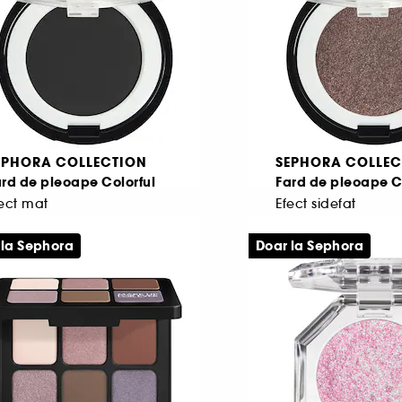
EPHORA COLLECTION
SEPHORA COLLEC
rd de pleoape Colorful
Fard de pleoape C
ect mat
Efect sidefat
41
28
 la Sephora
Doar la Sephora
2,00 Lei
42,00 Lei
200,00 Lei
/
100g
4.200,00 Lei
/
100g