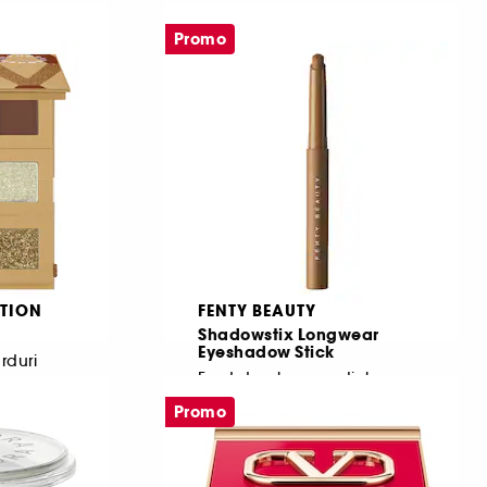
297
Promo
52,00 Lei
1.925,93 Lei
/
100g
TION
FENTY BEAUTY
Shadowstix Longwear
Eyeshadow Stick
rduri
Fard de pleoape stick
35
Promo
100,50 Lei
De la
Cel mai mic pret:
140,00 Lei
-28.2%