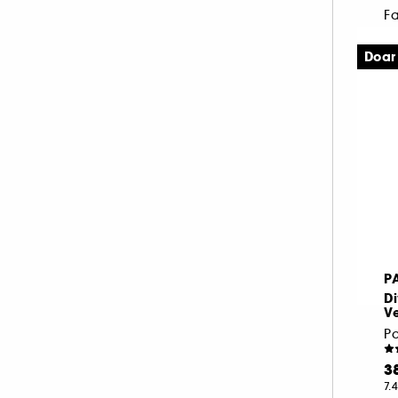
Fa
Doar
5
1.
Ce
-
P
Di
Ve
Pa
3
7.