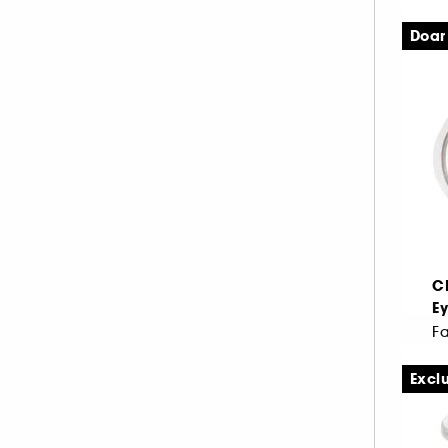
Doar
3
3.
C
E
F
Exclu
1
2.