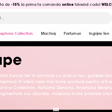
-15%
online
WELC
ita de
la prima ta comanda
folosind codul
Sephora Collection
Machiaj
Parfumuri
Ingrijire Ten
ape
mai frumos fel! In armonie cu look-ul tau, gaseste far
Sephora iti ofera cele mai bune produse pentru a-ti e
ephora Collection, Natasha Denona, Anastasia Beverly 
 pigmentate sau discrete, incearca toate paletele cro