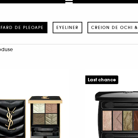
FARD DE PLEOAPE
EYELINER
CREION DE OCHI &
oduse
Last chance