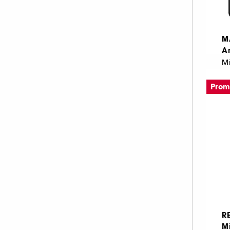
M
Ar
Pro
1
2.
R
M