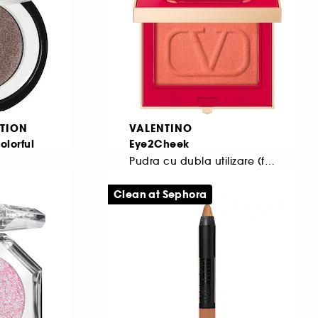
6.281,25 Lei
/
100g
TION
VALENTINO
olorful
Eye2Cheek
Pudra cu dubla utilizare (fard de obraz si fard de ochi)
2
Clean at Sephora
180,50 Lei
De la
Cel mai mic pret:
253,00 Lei
-28.7%
237,50 Lei
/
100g