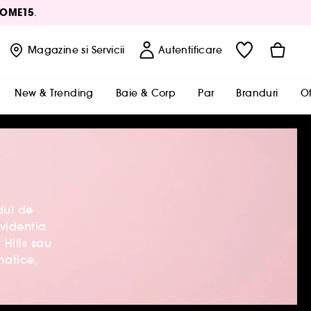
OME15
.
Magazine
si Servicii
Autentificare
New & Trending
Baie & Corp
Par
Branduri
Of
dul de
videntia
Hills sau
matice,