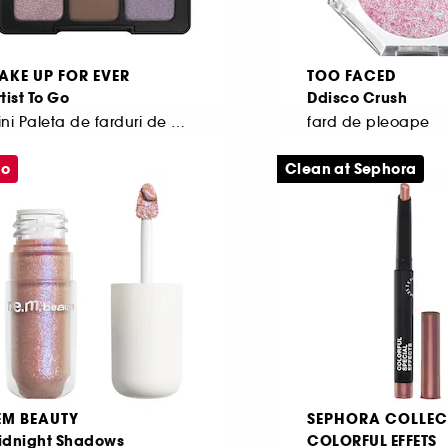
AKE UP FOR EVER
TOO FACED
tist To Go
Ddisco Crush
Mini Paleta de farduri de pleoape
fard de pleoape
33
20
mo
Clean at Sephora
54,00 Lei
181,00 Lei
566,67 Lei
/
100g
12.066,67 Lei
/
100g
EM BEAUTY
SEPHORA COLLEC
idnight Shadows
COLORFUL EFFETS