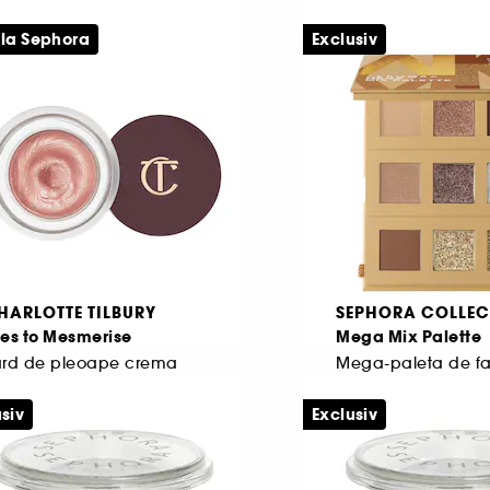
134
28
 la Sephora
Exclusiv
15,00 Lei
42,00 Lei
De la
150,00 Lei
/
100g
4.200,00 Lei
/
100g
HARLOTTE TILBURY
SEPHORA COLLEC
yes to Mesmerise
Mega Mix Palette
ard de pleoape crema
Mega-paleta de fa
48
227
siv
Exclusiv
98,00 Lei
83,00 Lei
828,57 Lei
/
100ml
1.047,98 Lei
/
100g