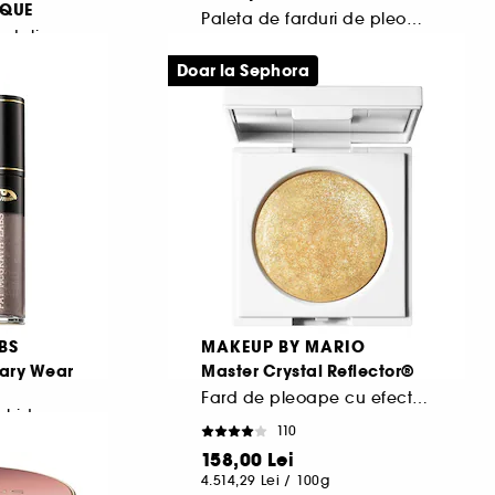
IQUE
Paleta de farduri de pleoape
Fard de pleoape metalizat stick
616
Doar la Sephora
311,00 Lei
5.980,77 Lei
/
100g
BS
MAKEUP BY MARIO
dary Wear
Master Crystal Reflector®
Fard de pleoape cu efect metalic
chid
110
158,00 Lei
4.514,29 Lei
/
100g