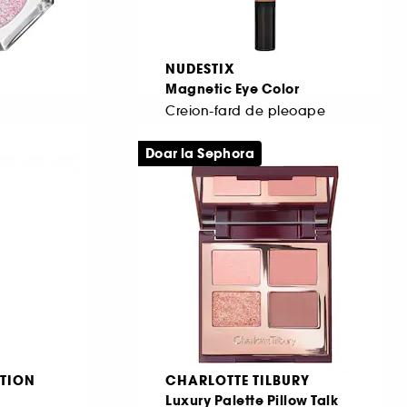
NUDESTIX
Magnetic Eye Color
Creion-fard de pleoape
258
Doar la Sephora
147,00 Lei
De la
5.250,00 Lei
/
100g
TION
CHARLOTTE TILBURY
Luxury Palette Pillow Talk