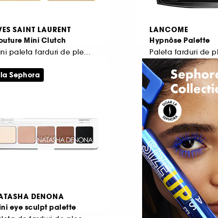
VES SAINT LAURENT
LANCOME
uture Mini Clutch
Hypnôse Palette
Mini paleta farduri de pleoape
Paleta farduri de 
124
2
 la Sephora
412,00 Lei
391,00 Lei
e la
De la
.300,00 Lei
/
100g
5.612,50 Lei
/
100g
ATASHA DENONA
ni eye sculpt palette