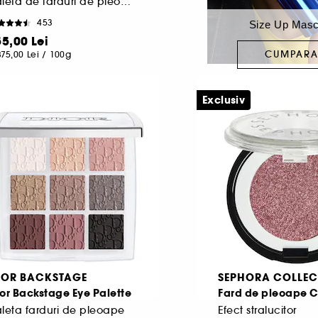
Paleta de farduri de pleoape
453
Size Up Masc
55,00 Lei
CUMPAR
875,00 Lei
/
100g
Exclusiv
IOR BACKSTAGE
SEPHORA COLLEC
or Backstage Eye Palette
Fard de pleoape C
leta farduri de pleoape
Efect stralucitor