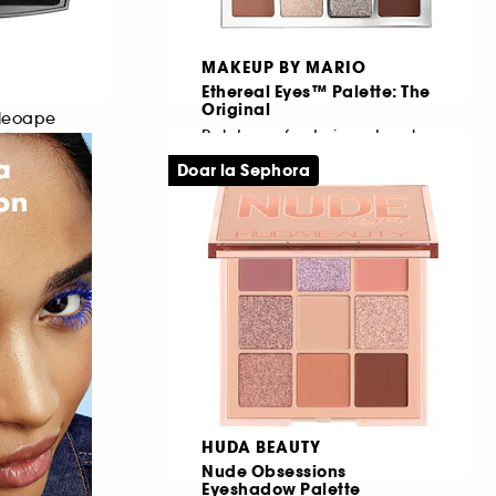
MAKEUP BY MARIO
Ethereal Eyes™ Palette: The
Original
pleoape
Paleta cu farduri pentru pleoape
626
Doar la Sephora
413,00 Lei
3.036,76 Lei
/
100g
HUDA BEAUTY
Nude Obsessions
Eyeshadow Palette