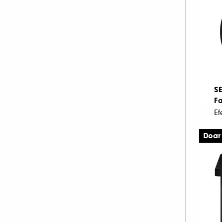
S
Fa
Ef
Doar
4
4.