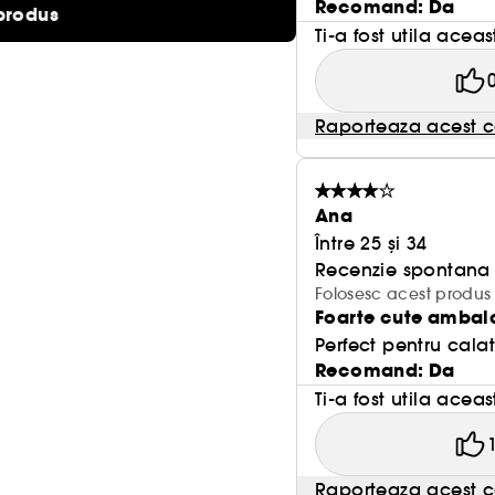
Recomand: Da
produs
Iubitori de calatorii si aventuri, Sagetatorii sunt pe
Ti-a fost utila acea
sa faca alegeri (cum ar fi care animal este mai dra
exemplu). - Capricornul este al zecelea semn al zodiacului. Reprezinta timpul si responsabilitatea.
Capricornul este inzestrat cu o mare putere de conce
Raporteaza acest c
tenacitate: Campionul mondial la inghitirea burgerilor este in zo
unsprezecelea semn al zodiacului. Este simbolul a t
Varsatorul iubeste originalitatea si este capabil sa-
au tatuat pe piept un proverb chinezesc cu litere gotice). - Pestii sunt al doisprezece
Ana
zodiacului. Intotdeauna gata sa ii ajute pe ceilalti
Între 25 și 34
spirituala. Ei sunt condusi de o sete de absolut. Ei
Recenzie spontana f
pentru tine' sexy. Gelurile de curatare pentru maini Merci sunt geluri cosmetice a caror functie este sa
Folosesc acest produs
Foarte cute ambal
curete mainile, nu sa le dezinfecteze: nu sunt antiba
Perfect pentru calat
Recomand: Da
Ti-a fost utila acea
Raporteaza acest c