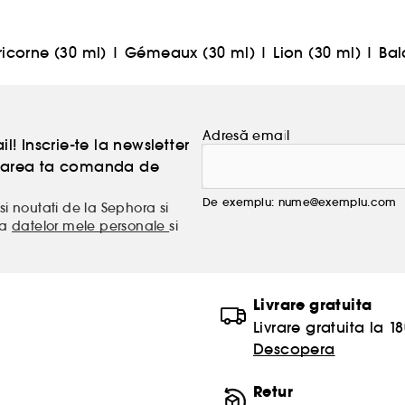
icorne (30 ml)
|
Gémeaux (30 ml)
|
Lion (30 ml)
|
Bal
Adresă email
l! Inscrie-te la newsletter
atoarea ta comanda de
De exemplu: nume@exemplu.com
si noutati de la Sephora si
ea
datelor mele personale
si
Livrare gratuita
Livrare gratuita la 18
Descopera
Retur