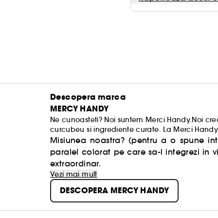
Descopera marca
MERCY HANDY
Ne cunoasteti? Noi suntem Merci Handy.Noi crea
curcubeu si ingrediente curate. La Merci Hand
surprinzatoare, dar ca vietile noastre sunt pre
Misiunea noastra? (pentru a o spune int
culorile.
paralel colorat pe care sa-l integrezi in v
extraordinar.
Vezi mai mult
DESCOPERA MERCY HANDY