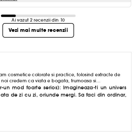
Ai vazut 2 recenzii din 10
Vezi mai multe recenzii
m cosmetice colorate si practice, folosind extracte de
y noi credem ca viata e bogata, frumoasa si
a serioase, ceea ce, uneori, ne impiedica sa vedem toate
r-un mod foarte serios): Imagineaza-ti un univers
iata de zi cu zi, oriunde mergi. Sa faci din ordinar,