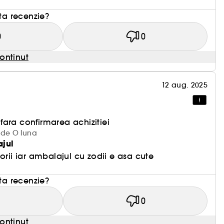
rsoane care cauta divertisment si uneori le este greu
sta recenzie?
gut dintre un koala si un panda rosu, spre
0
0
ntrare, un formidabil spirit de sinteza si o mare
ontinut
dia Capricorn. - Varsatorul este al
ot ceea ce este uman. Pasionat de libertate,
i inteleaga pe altii (cu exceptia persoanelor care
12 aug. 2025
lea semn al
, Pestii tanjesc dupa fuziune emotionala sau
 gasesc expresia 'Am o atractie metafizica mare
ara confirmarea achizitiei
 de O luna
ajul
cteriene.
orii iar ambalajul cu zodii e asa cute
sta recenzie?
1
0
ontinut