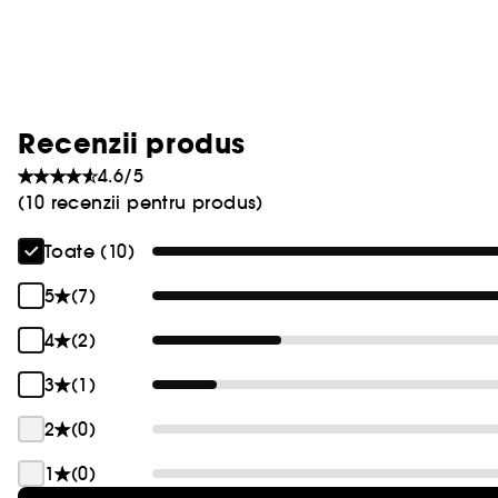
Recenzii produs
4.6/5
(10 recenzii pentru produs)
Toate (10)
5
(7)
4
(2)
3
(1)
2
(0)
1
(0)