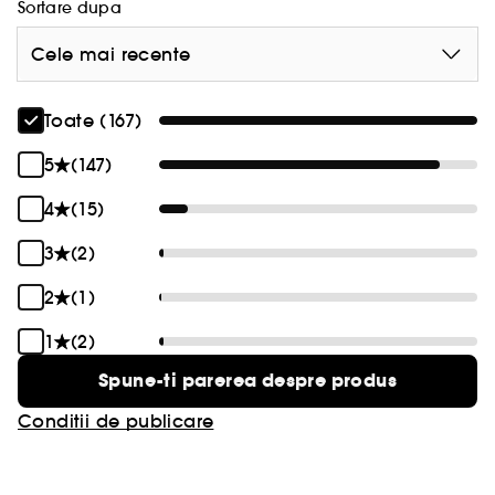
Sortare dupa
Cele mai recente
Toate (167)
5
(147)
4
(15)
3
(2)
2
(1)
1
(2)
Spune-ti parerea despre produs
Conditii de publicare