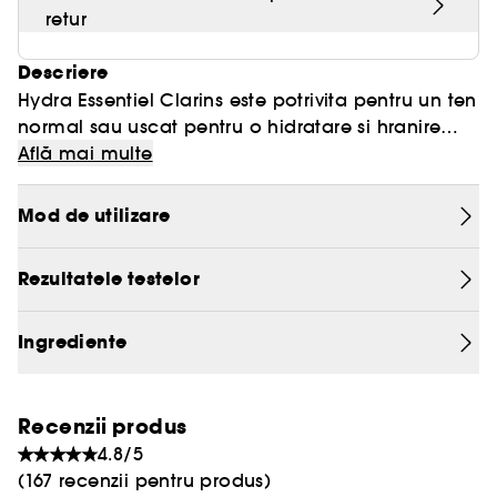
retur
Descriere
Hydra Essentiel Clarins este potrivita pentru un ten
normal sau uscat pentru o hidratare si hranire
intensa. Un amestec puternic de acizi hialuronici
Află mai multe
cu greutate moleculara mare si mica incetineste
pierderea transepidermica de apa, mentinand
Mod de utilizare
pielea hidratata pentru mai mult timp. Extractul
de frunza de viata organica stimuleaza productia
Rezultatele testelor
de acid hialuronic in piele, din profunzime pana
la suprafata. Pielea este hranita si hidratata pe
timpul zilei.
Ingrediente
Recenzii produs
4.8/5
(167 recenzii pentru produs)