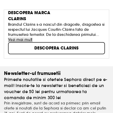
DESCOPERA MARCA
CLARINS
Brandul Clarins s-a nascut din dragoste, dragostea si
respectul lui Jacques Courtin-Clarins fata de
frumusetea femeilor. De la deschiderea primului
Institut Clarins la Paris, in 1954, odata cu lansarea
Vezi mai mult
produselor de ingrijire din gama de top, Clarins
DESCOPERA CLARINS
lucreaza fara incetare pentru a oferi fiecarei femei
tot ce e mai bun din natura, cautand elementele
active pretioase pentru piele.
Newsletter-ul frumusetii
Primeste noutatile si ofertele Sephora direct pe e-
mail! Inscrie-te la newsletter si beneficiezi de un
voucher de 50 lei pentru urmatoarea ta
comanda de minim 300 lei
Prin inregistrare, sunt de acord sa primesc prin email
oferte si noutati de la Sephora si declar ca am cel putin