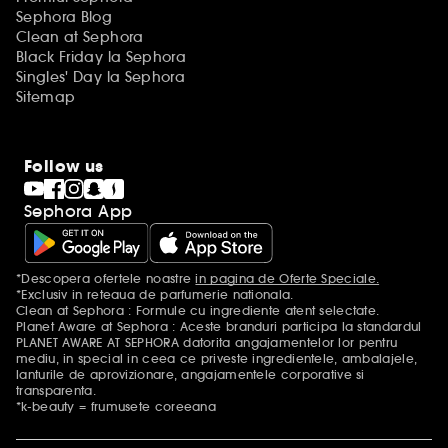
Sephora Blog
Clean at Sephora
Black Friday la Sephora
Singles' Day la Sephora
Sitemap
Follow us
Sephora App
*Descopera ofertele noastre
in pagina de Oferte Speciale.
Mentiuni aditionale
*Exclusiv in reteaua de parfumerie nationala.
Clean at Sephora : Formule cu ingrediente atent selectate.
Planet Aware at Sephora : Aceste branduri participa la standardul
PLANET AWARE AT SEPHORA datorita angajamentelor lor pentru
mediu, in special in ceea ce priveste ingredientele, ambalajele,
lanturile de aprovizionare, angajamentele corporative si
transparenta.
*k-beauty = frumusete coreeana