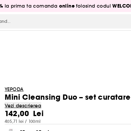
5%
online
WELCO
la prima ta comanda
folosind codul
YEPODA
Mini Cleansing Duo – set curatar
Vezi descrierea
142,00 Lei
405,71 lei / 100ml