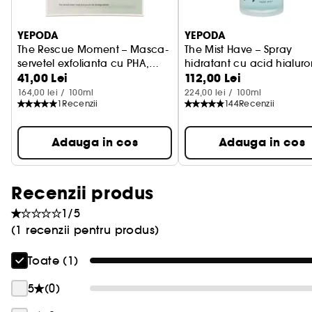
YEPODA
YEPODA
The Rescue Moment – Masca-
The Mist Have – Spray
servetel exfolianta cu PHA,
hidratant cu acid hialuron
41,00 Lei
112,00 Lei
AHA si alge
lavanda
164,00 lei / 100ml
224,00 lei / 100ml
1
Recenzii
144
Recenzii
Adauga in cos
Adauga in cos
Recenzii produs
1/5
(1 recenzii pentru produs)
Toate (1)
5
(0)