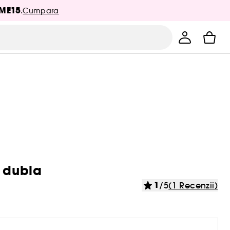
ME15
.
Cumpara
e dubla
1
/5
(1 Recenzii)