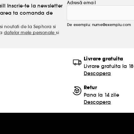
Adresă email
l! Inscrie-te la newsletter
atoarea ta comanda de
De exemplu: nume@exemplu.com
si noutati de la Sephora si
ea
datelor mele personale
si
Livrare gratuita
Livrare gratuita la 18
Descopera
Retur
Pana la 14 zile
Descopera