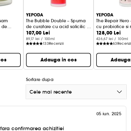
YEPODA
YEPODA
The Bubble Double – Spuma
The Repair Hero 
i de
de curatare cu acid salicilic si
cu probiotice si
107,00 Lei
128,00 Lei
cos
rodie
89,17 lei / 100ml
426,67 lei / 100ml
133
Recenzii
63
Recenzi
cos
Adauga in cos
Adauga 
Sortare dupa
Cele mai recente
05 iun. 2025
ara confirmarea achizitiei