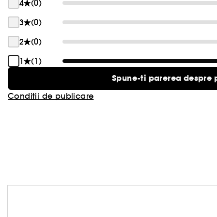
4
(0)
3
(0)
2
(0)
1
(1)
Spune-ti parerea despre 
Conditii de publicare