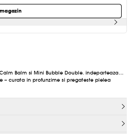
 magazin
Calm Balm si Mini Bubble Double. indeparteaza
le – curata in profunzime si pregateste pielea
]
ntru o ingrijire reusita a pielii. The Calm Balm
de protectie solara, in timp ce The Bubble
oda in doua etape iti curata in profunzime si iti