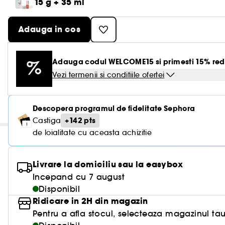
15 g + 35 ml
Adauga in cos
Adauga codul WELCOME15 si primesti 15% red
Vezi termenii si conditiile ofertei
Descopera programul de fidelitate Sephora
+142 pts
Castiga
de loialitate cu aceasta achizitie
Livrare la domiciliu sau la easybox
Incepand cu 7 august
Disponibil
Ridicare in 2H din magazin
Pentru a afla stocul, selecteaza magazinul tau