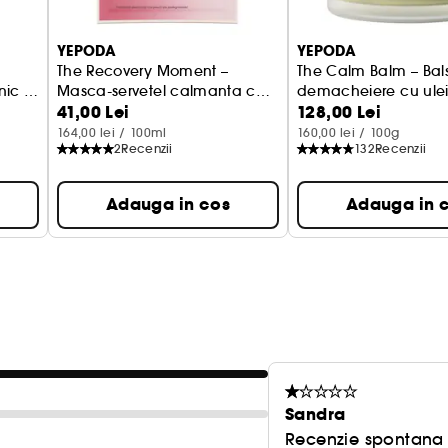
YEPODA
YEPODA
The Recovery Moment –
The Calm Balm – Balsam
ic si
Masca-servetel calmanta cu
demacheiere cu ule
41,00 Lei
128,00 Lei
niacinamide
masline si ulei de co
164,00 lei / 100ml
160,00 lei / 100g
2
Recenzii
132
Recenzii
Adauga in cos
Adauga in 
Sandra
Recenzie spontana f