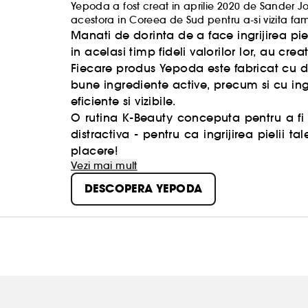
Yepoda a fost creat in aprilie 2020 de Sander Jo
acestora in Coreea de Sud pentru a-si vizita fam
cereau sa aduca produse K-Beauty.
Manati de dorinta de a face ingrijirea p
in acelasi timp fideli valorilor lor, au cre
Fiecare produs Yepoda este fabricat cu 
bune ingrediente active, precum si cu ing
eficiente si vizibile.
O rutina K-Beauty conceputa pentru a fi 
distractiva - pentru ca ingrijirea pielii t
placere!
Vezi mai mult
DESCOPERA YEPODA