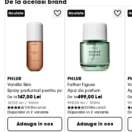
De la acelasi brand
FAMILIA OLFACTIVA:
mosc floral
Noutate
Noutate
N
Note de varf: mosc de piele, nectar de
bergamota, iasomie pura
Note de mijloc: ciclamen proaspat, flori de neroli,
flori de portocal
Note de baza: ulei din lemn de santal australian,
lemn galben, mosc alb
PHLUR
PHLUR
P
Vanilla Skin
Father Figure
Va
Spray parfumat pentru par si corp
Apa de parfum
A
147,00 Lei
499,00 Lei
De la
De la
De
167,05 lei / 100ml
998,00 lei / 100ml
99
1181
Recenzii
200
Recenzii
Disponibil in 2 variante
Disponibil in 2 variante
Di
Adauga in cos
Adauga in cos