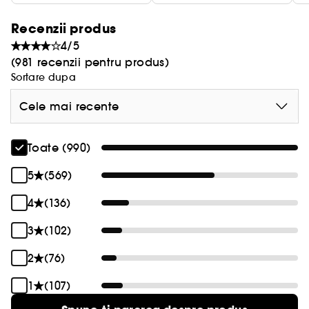
Recenzii produs
4/5
(981 recenzii pentru produs)
Sortare dupa
Cele mai recente
Toate (990)
5
(569)
4
(136)
3
(102)
2
(76)
1
(107)