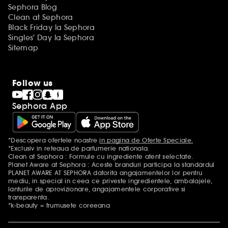
Sephora Blog
Clean at Sephora
Black Friday la Sephora
Singles' Day la Sephora
Sitemap
Follow us
Sephora App
*Descopera ofertele noastre
in pagina de Oferte Speciale.
Mentiuni aditionale
*Exclusiv in reteaua de parfumerie nationala.
Clean at Sephora : Formule cu ingrediente atent selectate.
Planet Aware at Sephora : Aceste branduri participa la standardul
PLANET AWARE AT SEPHORA datorita angajamentelor lor pentru
mediu, in special in ceea ce priveste ingredientele, ambalajele,
lanturile de aprovizionare, angajamentele corporative si
transparenta.
*k-beauty = frumusete coreeana