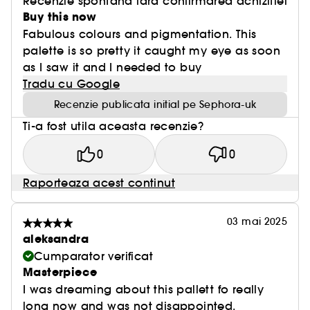
Recenzie spontana fara confirmarea achizitiei
Buy this now
Fabulous colours and pigmentation. This
palette is so pretty it caught my eye as soon
as I saw it and I needed to buy
Tradu cu Google
Recenzie publicata initial pe Sephora-uk
Ti-a fost utila aceasta recenzie?
0
0
Raporteaza acest continut
03 mai 2025
aleksandra
Cumparator verificat
Masterpiece
I was dreaming about this pallett fo really
long now and was not disappointed.