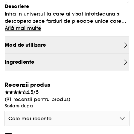
Descriere
Intra in universul la care ai visat intotdeauna si
descopera zece farduri de pleoape unice care
dezvaluie 6 finish-uri pentru o arta infinita.
Lanseaza-te intr-o calatorie avangardista datorita
Află mai multe
acestor 10 nuante cosmice, de la nude-uri
luminoase la nuante roz si coral, pana la nuante
Mod de utilizare
de bronz auriu cu atingeri de verde sau albastru.
Paleta este alcatuita din nuante mate si
Ingrediente
catifelate, nuante irizate de zana si nuante
metalice captivante. Intra intr-o noua dimensiune
a frumusetii si pierde-te in adevaratul extaz.
Recenzii produs
4.5/5
(91 recenzii pentru produs)
Sortare dupa
Cele mai recente