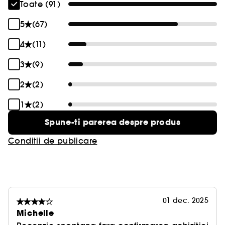
Toate (91)
5
(67)
4
(11)
3
(9)
2
(2)
1
(2)
Spune-ti parerea despre produs
Conditii de publicare
01 dec. 2025
Michelle