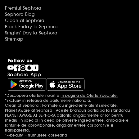
Premiul Sephora
Sephora Blog
Clean at Sephora
Black Friday la Sephora
Singles' Day la Sephora
Sitemap
Follow us
Sephora App
*Descopera ofertele noastre
in pagina de Oferte Speciale.
Mentiuni aditionale
*Exclusiv in reteaua de parfumerie nationala.
Clean at Sephora : Formule cu ingrediente atent selectate.
Planet Aware at Sephora : Aceste branduri participa la standardul
PLANET AWARE AT SEPHORA datorita angajamentelor lor pentru
mediu, in special in ceea ce priveste ingredientele, ambalajele,
lanturile de aprovizionare, angajamentele corporative si
transparenta.
*k-beauty = frumusete coreeana