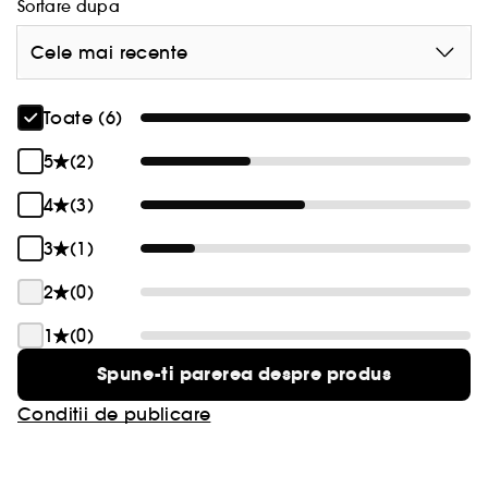
Sortare dupa
Cele mai recente
Toate (6)
5
(2)
4
(3)
3
(1)
2
(0)
1
(0)
Spune-ti parerea despre produs
Conditii de publicare