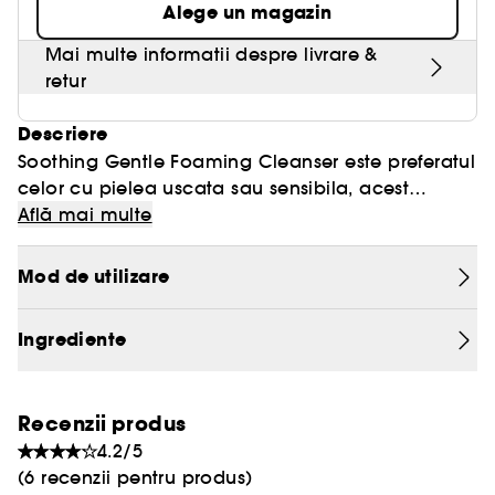
Alege un magazin
Mai multe informatii despre livrare &
retur
Descriere
Soothing Gentle Foaming Cleanser este preferatul
celor cu pielea uscata sau sensibila, acest
produs de curatare este imbogatit cu complexul
Află mai multe
delicat de la Domaine Clarins (gentiana galbena
organica si melisa organica), precum si cu
Mod de utilizare
extract de musetel organic pentru a calma
pielea si extract de unt de shea pentru a ajuta la
Ingrediente
prevenirea senzatiilor de disconfort. Curata pielea
si indeparteaza delicat machiajul. Datorita
tensioactivilor blanzi, curata in timp ce ajuta la
Recenzii produs
pastrarea echilibrului microbiotei pielii.
4.2/5
(6 recenzii pentru produs)