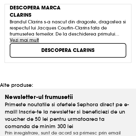
DESCOPERA MARCA
CLARINS
Brandul Clarins s-a nascut din dragoste, dragostea si
respectul lui Jacques Courtin-Clarins fata de
frumusetea femeilor. De la deschiderea primului
Institut Clarins la Paris, in 1954, odata cu lansarea
Vezi mai mult
produselor de ingrijire din gama de top, Clarins
DESCOPERA CLARINS
lucreaza fara incetare pentru a oferi fiecarei femei
tot ce e mai bun din natura, cautand elementele
active pretioase pentru piele.
Alte produse:
Newsletter-ul frumusetii
Primeste noutatile si ofertele Sephora direct pe e-
mail! Inscrie-te la newsletter si beneficiezi de un
voucher de 50 lei pentru urmatoarea ta
comanda de minim 300 lei
Prin inregistrare, sunt de acord sa primesc prin email