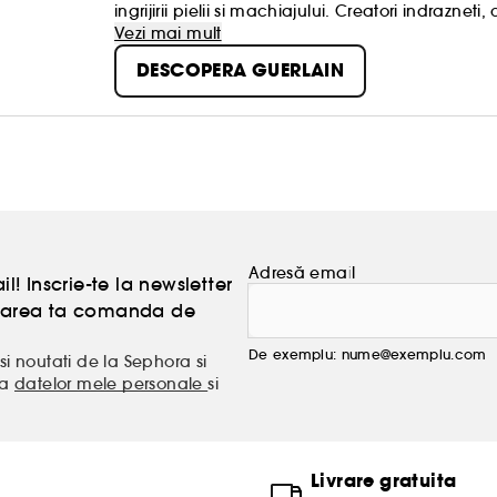
ingrijirii pielii si machiajului. Creatori indrazn
reprezinta semnatura proprie.
Vezi mai mult
Echipele noastre, „exploratori prin natura”, imbi
DESCOPERA GUERLAIN
frumusetii clientilor nostri, in numele frumusetii 
Adresă email
l! Inscrie-te la newsletter
atoarea ta comanda de
De exemplu: nume@exemplu.com
si noutati de la Sephora si
ea
datelor mele personale
si
Livrare gratuita