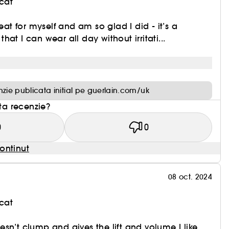
cat
reat for myself and am so glad I did - it’s a
at I can wear all day without irritati...
zie publicata initial pe guerlain.com/uk
sta recenzie?
0
0
ontinut
08 oct. 2024
cat
sn’t clump and gives the lift and volume I like.