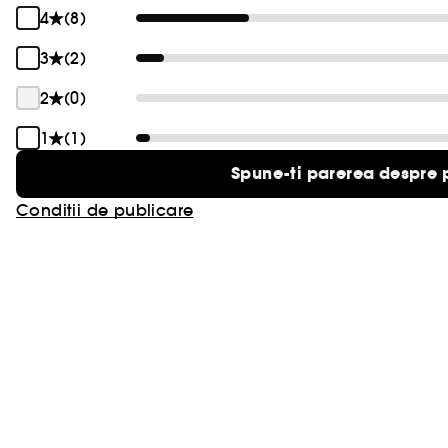
4
(8)
3
(2)
2
(0)
1
(1)
Spune-ti parerea despre 
Conditii de publicare