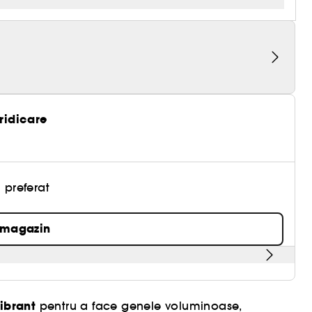
 ridicare
 preferat
 magazin
vibrant
pentru a face genele voluminoase,