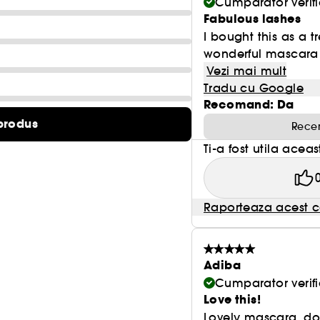
Cumparator verifi
Fabulous lashes
I bought this as a t
wonderful mascara th
Vezi mai mult
Tradu cu Google
Recomand: Da
produs
Recen
Ti-a fost utila acea
Raporteaza acest c
Adiba
Cumparator verifi
Love this!
Lovely mascara, doe