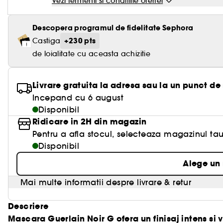
Vezi termenii si conditiile ofertei
Descopera programul de fidelitate Sephora
+230 pts
Castiga
de loialitate cu aceasta achizitie
Livrare gratuita la adresa sau la un punct de
Incepand cu 6 august
Disponibil
Ridicare in 2H din magazin
Pentru a afla stocul, selecteaza magazinul tau
Disponibil
Alege un
Mai multe informatii despre livrare & retur
Descriere
Mascara Guerlain Noir G ofera un finisaj intens si 