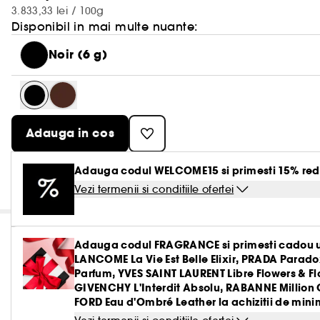
3.833,33 lei / 100g
Disponibil in mai multe nuante:
Noir (6 g)
Adauga in cos
Adauga codul WELCOME15 si primesti 15% red
Vezi termenii si conditiile ofertei
Adauga codul FRAGRANCE si primesti cadou u
LANCOME La Vie Est Belle Elixir, PRADA Parado
Parfum, YVES SAINT LAURENT Libre Flowers & 
GIVENCHY L'Interdit Absolu, RABANNE Million 
FORD Eau d'Ombré Leather la achizitii de minim