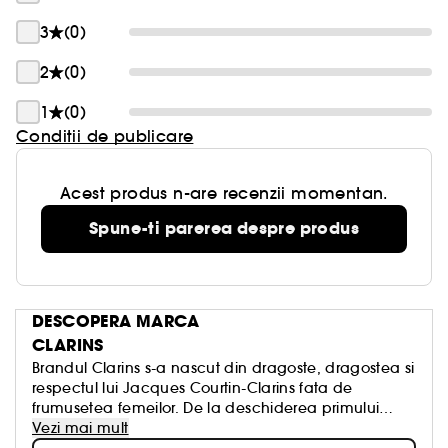
3
(0)
2
(0)
1
(0)
Conditii de publicare
Acest produs n-are recenzii momentan.
Spune-ti parerea despre produs
DESCOPERA MARCA
CLARINS
Brandul Clarins s-a nascut din dragoste, dragostea si
respectul lui Jacques Courtin-Clarins fata de
frumusetea femeilor. De la deschiderea primului
Institut Clarins la Paris, in 1954, odata cu lansarea
Vezi mai mult