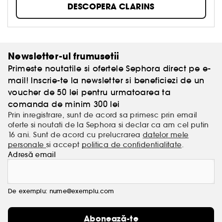
produselor de ingrijire din gama de top, Clarins
DESCOPERA CLARINS
lucreaza fara incetare pentru a oferi fiecarei femei
tot ce e mai bun din natura, cautand elementele
active pretioase pentru piele.
Newsletter-ul frumusetii
Primeste noutatile si ofertele Sephora direct pe e-
mail! Inscrie-te la newsletter si beneficiezi de un
voucher de 50 lei pentru urmatoarea ta
comanda de minim 300 lei
Prin inregistrare, sunt de acord sa primesc prin email
oferte si noutati de la Sephora si declar ca am cel putin
16 ani. Sunt de acord cu prelucrarea
datelor mele
personale
si accept
politica de confidentialitate
.
Adresă email
De exemplu: nume@exemplu.com
Abonează-te