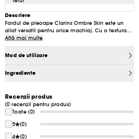
retur
Descriere
Fardul de pleoape Clarins Ombre Skin este un
aliat versatil pentru orice machiaj. Cu o textura
fina si pigmentata, permite o aplicare uniforma si
Află mai multe
construibila, permitand umbrirea pleoapelor
dupa preferinte. Adaugand adancime si
Mod de utilizare
stralucire, acest fard aduce o dimensiune noua si
subtila oricarui fond de ten.
Ingrediente
Recenzii produs
(0 recenzii pentru produs)
Toate (0)
5
(0)
4
(0)