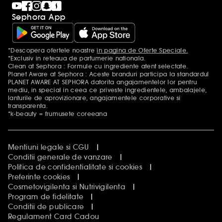
Sephora App
*Descopera ofertele noastre
in pagina de Oferte Speciale.
Mentiuni aditionale
*Exclusiv in reteaua de parfumerie nationala.
Clean at Sephora : Formule cu ingrediente atent selectate.
Planet Aware at Sephora : Aceste branduri participa la standardul
PLANET AWARE AT SEPHORA datorita angajamentelor lor pentru
mediu, in special in ceea ce priveste ingredientele, ambalajele,
lanturile de aprovizionare, angajamentele corporative si
transparenta.
*k-beauty = frumusete coreeana
Mentiuni legale si CGU
Conditii generale de vanzare
Politica de confidentialitate si cookies
Preferinte cookies
Cosmetovigilenta si Nutrivigilenta
Program de fidelitate
Conditii de publicare
Regulament Card Cadou