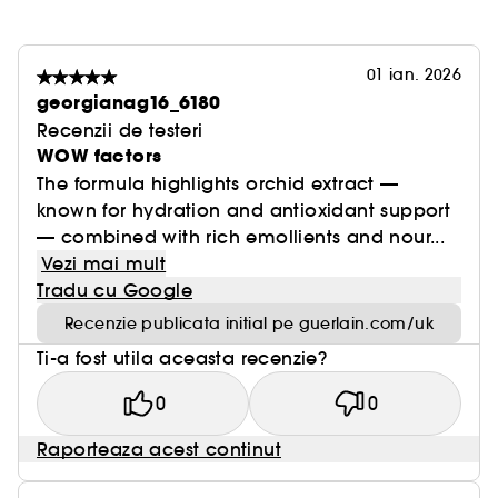
⁴Evaluare clinică realizată de un dermatolog, 40
de femei, 2 aplicări pe zi, 6 luni + Autoevaluare,
01 ian. 2026
222 de femei, 2 aplicări pe zi, 1 lună.
georgianag16_6180
Recenzii de testeri
WOW factors
The formula highlights orchid extract —
known for hydration and antioxidant support
— combined with rich emollients and nour...
Vezi mai mult
Tradu cu Google
Recenzie publicata initial pe guerlain.com/uk
Ti-a fost utila aceasta recenzie?
0
0
Raporteaza acest continut