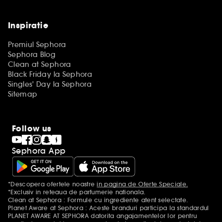
Inspiratie
Premiul Sephora
Sephora Blog
Clean at Sephora
Black Friday la Sephora
Singles' Day la Sephora
Sitemap
Follow us
Sephora App
*Descopera ofertele noastre
in pagina de Oferte Speciale.
Mentiuni aditionale
*Exclusiv in reteaua de parfumerie nationala.
Clean at Sephora : Formule cu ingrediente atent selectate.
Planet Aware at Sephora : Aceste branduri participa la standardul
PLANET AWARE AT SEPHORA datorita angajamentelor lor pentru