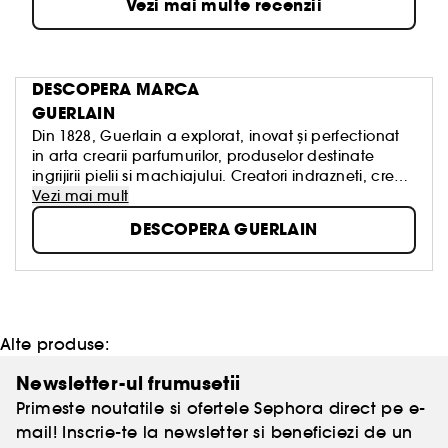
Vezi mai multe recenzii
DESCOPERA MARCA
GUERLAIN
Din 1828, Guerlain a explorat, inovat și perfectionat
in arta crearii parfumurilor, produselor destinate
ingrijirii pielii si machiajului. Creatori indrazneti, creatii
legendare, know-how atemporal. Cultura frumusetii
Vezi mai mult
reprezinta semnatura proprie.
DESCOPERA GUERLAIN
Echipele noastre, „exploratori prin natura”, imbina in
fiecare zi luxul si dezvoltarea durabila. In numele
frumusetii clientilor nostri, in numele frumusetii
creatiilor noastre, in numele frumusetii planetei.
Alte produse:
Newsletter-ul frumusetii
Primeste noutatile si ofertele Sephora direct pe e-
mail! Inscrie-te la newsletter si beneficiezi de un