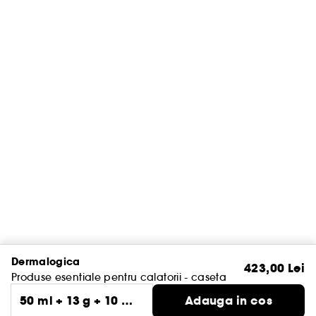
Dermalogica
423,00 Lei
Produse esentiale pentru calatorii - caseta
50 ml + 13 g + 10 ml
Adauga in cos