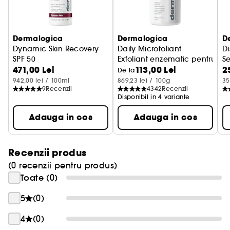
Dermalogica
Dermalogica
D
Dynamic Skin Recovery
Daily Microfoliant
Di
SPF 50
Exfoliant enzematic pentru fat
Se
471,00 Lei
113,00 Lei
2
Crema hidratanta cu protectie
De la
942,00 lei / 100ml
869,23 lei / 100g
35
9
Recenzii
4342
Recenzii
Disponibil in 4 variante
Adauga in cos
Adauga in cos
Recenzii produs
(0 recenzii pentru produs)
Toate (0)
5
(0)
4
(0)