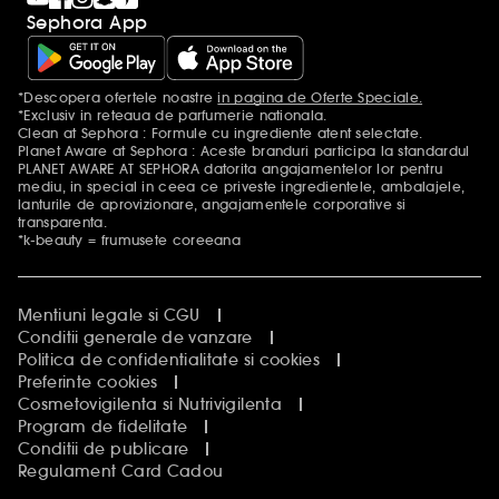
Sephora App
*Descopera ofertele noastre
in pagina de Oferte Speciale.
Mentiuni aditionale
*Exclusiv in reteaua de parfumerie nationala.
Clean at Sephora : Formule cu ingrediente atent selectate.
Planet Aware at Sephora : Aceste branduri participa la standardul
PLANET AWARE AT SEPHORA datorita angajamentelor lor pentru
mediu, in special in ceea ce priveste ingredientele, ambalajele,
lanturile de aprovizionare, angajamentele corporative si
transparenta.
*k-beauty = frumusete coreeana
Mentiuni legale si CGU
Conditii generale de vanzare
Politica de confidentialitate si cookies
Preferinte cookies
Cosmetovigilenta si Nutrivigilenta
Program de fidelitate
Conditii de publicare
Regulament Card Cadou