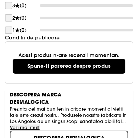
3
(0)
2
(0)
1
(0)
Conditii de publicare
Acest produs n-are recenzii momentan.
Spune-ti parerea despre produs
DESCOPERA MARCA
DERMALOGICA
Prezinta cel mai bun ten in oricare moment al vietii
tale este crezul nostru. Produsele noastre fabricate in
Los Angeles au un singur scop: sanatatea pielii tale,
fara ritualuri inutile, fara cure miraculoase, fara
Vezi mai mult
promisiuni false. Prin urmare, am creat produse care
DESCOPERA DERMALOGICA