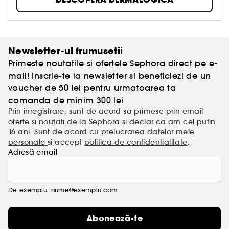
beneficiaza de cele mai bune ingrediente din
natura si tehnologie. Acesta este motivul pentru care
Dermalogica este alegerea nr. 1 a institutelor de
infrumusetare din lume!
Newsletter-ul frumusetii
Primeste noutatile si ofertele Sephora direct pe e-
mail! Inscrie-te la newsletter si beneficiezi de un
voucher de 50 lei pentru urmatoarea ta
comanda de minim 300 lei
Prin inregistrare, sunt de acord sa primesc prin email
oferte si noutati de la Sephora si declar ca am cel putin
16 ani. Sunt de acord cu prelucrarea
datelor mele
personale
si accept
politica de confidentialitate
.
Adresă email
De exemplu: nume@exemplu.com
Abonează-te