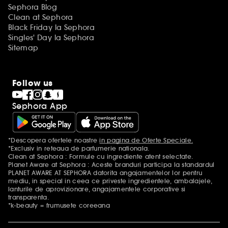
Sephora Blog
Clean at Sephora
Black Friday la Sephora
Singles' Day la Sephora
Sitemap
Follow us
Sephora App
*Descopera ofertele noastre
in pagina de Oferte Speciale.
Mentiuni aditionale
*Exclusiv in reteaua de parfumerie nationala.
Clean at Sephora : Formule cu ingrediente atent selectate.
Planet Aware at Sephora : Aceste branduri participa la standardul
PLANET AWARE AT SEPHORA datorita angajamentelor lor pentru
mediu, in special in ceea ce priveste ingredientele, ambalajele,
lanturile de aprovizionare, angajamentele corporative si
transparenta.
*k-beauty = frumusete coreeana