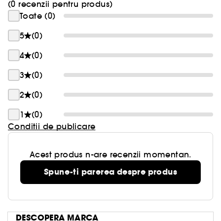
Vegan :
Produse realizate cu ingrediente naturale.
(0 recenzii pentru produs)
Toate (0)
5
(0)
4
(0)
3
(0)
2
(0)
1
(0)
Conditii de publicare
Acest produs n-are recenzii momentan.
Spune-ti parerea despre produs
DESCOPERA MARCA