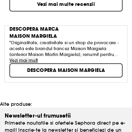
Vezi mai multe recenzii
DESCOPERA MARCA
MAISON MARGIELA
"Originalitate, creativitate si un strop de provocare -
acesta este brandul francez Maison Margiela
(anterior Maison Martin Margiela), renumit pentru
stilul neconventional, colectia REPLICA si parfumurile
Vezi mai mult
inconfundabile.
DESCOPERA MAISON MARGIELA
In anul 1988, creatorul de moda Martin Margiela a
fondat la Paris casa de haute couture care-i poarta
numele. Brandul Maison Margiela se remarca prin
concepte netraditionale despre moda si despre
parfumuri, interpretate ca opere de arta. O atentie
deosebita merita colectia REPLICA, din anul 1994,
Alte produse:
care prezinta imbracaminte si reproduceri ale unor
accesorii din intreaga lume, lucrate manual. Fiecare
Newsletter-ul frumusetii
piesa are o eticheta care ii descrie povestea si
Primeste noutatile si ofertele Sephora direct pe e-
materialul. In 2012, acestei colectii unice i-au fost
mail! Inscrie-te la newsletter si beneficiezi de un
adaugate parfumuri de lux.