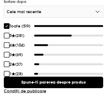
Sortare dupa
Cele mai recente
Toate (519)
5
(281)
4
(104)
3
(69)
2
(37)
1
(28)
Spune-ti parerea despre produs
Conditii de publicare