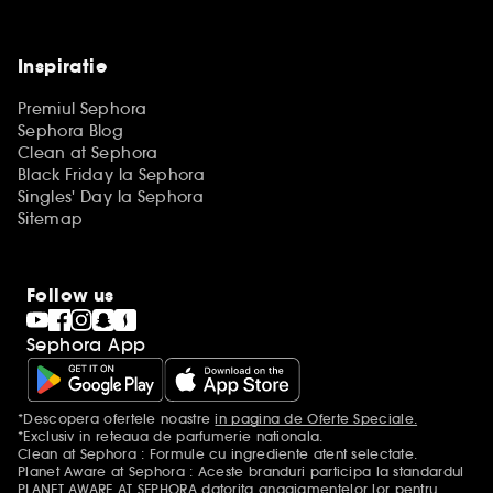
Inspiratie
Premiul Sephora
Sephora Blog
Clean at Sephora
Black Friday la Sephora
Singles' Day la Sephora
Sitemap
Follow us
Sephora App
*Descopera ofertele noastre
in pagina de Oferte Speciale.
Mentiuni aditionale
*Exclusiv in reteaua de parfumerie nationala.
Clean at Sephora : Formule cu ingrediente atent selectate.
Planet Aware at Sephora : Aceste branduri participa la standardul
PLANET AWARE AT SEPHORA datorita angajamentelor lor pentru