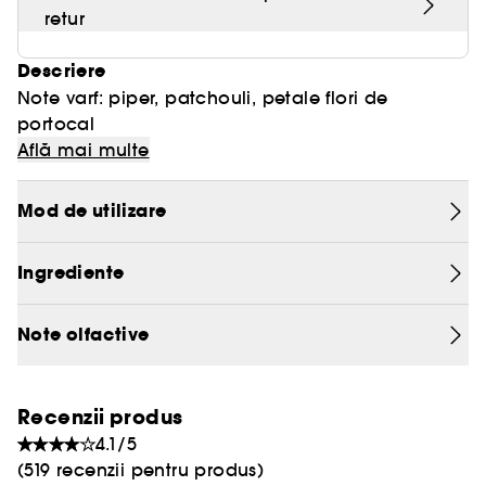
retur
Descriere
Note varf: piper, patchouli, petale flori de
portocal
Note inima: benzoin, tonka, rogoz
Află mai multe
Note baza: lemn de cedru, vanilie, vetiver
Mod de utilizare
Grupe de parfumuri: aromatice
Ingrediente
Note olfactive
Recenzii produs
4.1/5
(519 recenzii pentru produs)