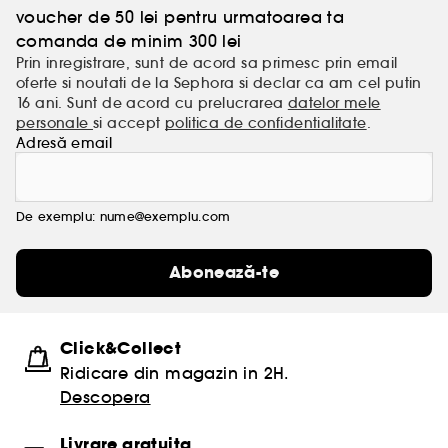
voucher de 50 lei pentru urmatoarea ta
Cum miros amintirile? Va raspund parfumurile
REPLICA, create in colaborare cu cei mai buni
comanda de minim 300 lei
parfumieri din lume. Parfumurile Maison Margiela
Prin inregistrare, sunt de acord sa primesc prin email
sunt create pentru a evoca momente frumoase.
oferte si noutati de la Sephora si declar ca am cel putin
Parfumati-va si va veti aminti."
16 ani. Sunt de acord cu prelucrarea
datelor mele
personale
si accept
politica de confidentialitate
.
Adresă email
De exemplu: nume@exemplu.com
Abonează-te
Click&Collect
Ridicare din magazin in 2H.
Descopera
Livrare gratuita