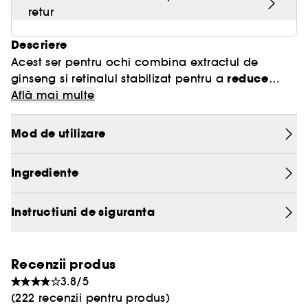
retur
Descriere
Acest ser pentru ochi combina extractul de
reduce
ginseng si retinalul stabilizat pentru a
ridurile
Află mai multe
si a stimula elastcitatea pielii, oferind un
aspect mai neted si mai tanar cu o formula
delicata, dar puternica.
Mod de utilizare
Ingrediente
Instructiuni de siguranta
Recenzii produs
3.8/5
(222 recenzii pentru produs)