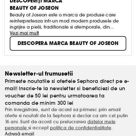
DESCOPERIȚI MARCA
BEAUTY OF JOSEON
Beauty of Joseon este o marca de produse care
reinterpreteaza intr-un mod modern produsele de
ingrijire a pielii, traditionale si atemporale, din
Coreea, folosind ingrediente naturale. Aceasta
Vezi mai mult
asociaza Hanbang (medicina traditionala coreeana
DESCOPERA MARCA BEAUTY OF JOSEON
pe baza de plante) cu ingrediente eficiente si
moderne, pentru a crea produse care rafineaza
pielea, redandu-i aspectul sanatos si radios.
Newsletter-ul frumusetii
Primeste noutatile si ofertele Sephora direct pe e-
mail! Inscrie-te la newsletter si beneficiezi de un
voucher de 50 lei pentru urmatoarea ta
comanda de minim 300 lei
Prin inregistrare, sunt de acord sa primesc prin email
oferte si noutati de la Sephora si declar ca am cel putin
16 ani. Sunt de acord cu prelucrarea
datelor mele
personale
si accept
politica de confidentialitate
.
Adresă email