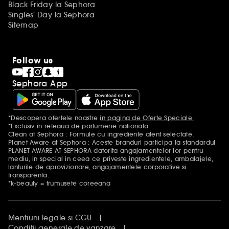
Black Friday la Sephora
Singles' Day la Sephora
Sitemap
Follow us
Sephora App
*Descopera ofertele noastre
in pagina de Oferte Speciale.
Mentiuni aditionale
*Exclusiv in reteaua de parfumerie nationala.
Clean at Sephora : Formule cu ingrediente atent selectate.
Planet Aware at Sephora : Aceste branduri participa la standardul
PLANET AWARE AT SEPHORA datorita angajamentelor lor pentru
mediu, in special in ceea ce priveste ingredientele, ambalajele,
lanturile de aprovizionare, angajamentele corporative si
transparenta.
*k-beauty = frumusete coreeana
Mentiuni legale si CGU
Conditii generale de vanzare