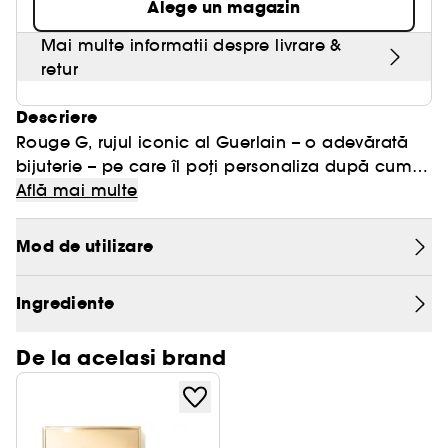
Alege un magazin
Mai multe informatii despre livrare &
retur
Descriere
Rouge G, rujul iconic al Guerlain – o adevărată
bijuterie – pe care îl poți personaliza după cum
dorești, revine într-o nouă versiune cu proprietăți
Află mai multe
de îngrijire puternice. Este disponibil într-o gamă
largă de nuanțe intense și de lungă durată, în
Mod de utilizare
două finisaje: satinat și mat catifelat. Formula,
bazată în proporție de 89% pe ingrediente de
Ingrediente
îngrijire a pielii¹, a fost îmbogățită cu ceară
naturală și oleo-extract de crin cu proprietăți de
De la acelasi brand
uniformizare și regenerare, oferind o senzație de
confort² excepțională.
Noua generație de Rouge G combină o textură