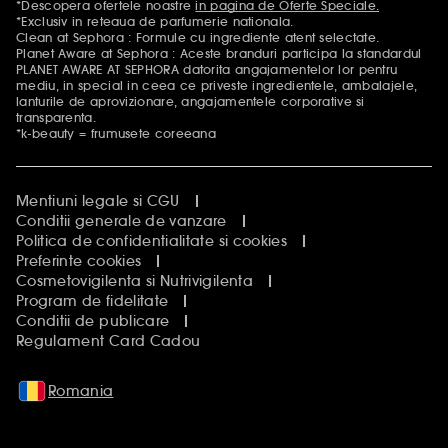
*Descopera ofertele noastre
in pagina de Oferte Speciale.
Mentiuni aditionale
*Exclusiv in reteaua de parfumerie nationala.
Clean at Sephora : Formule cu ingrediente atent selectate.
Planet Aware at Sephora : Aceste branduri participa la standardul
PLANET AWARE AT SEPHORA datorita angajamentelor lor pentru
mediu, in special in ceea ce priveste ingredientele, ambalajele,
lanturile de aprovizionare, angajamentele corporative si
transparenta.
*k-beauty = frumusete coreeana
Mentiuni legale si CGU
Conditii generale de vanzare
Politica de confidentialitate si cookies
Preferinte cookies
Cosmetovigilenta si Nutrivigilenta
Program de fidelitate
Conditii de publicare
Regulament Card Cadou
Romania