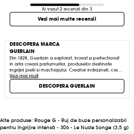
Ai vazut 2 recenzii din 3
Vezi mai multe recenzii
DESCOPERA MARCA
GUERLAIN
Din 1828, Guerlain a explorat, inovat și perfectionat
in arta crearii parfumurilor, produselor destinate
ingrijirii pielii si machiajului. Creatori indrazneti, creatii
legendare, know-how atemporal. Cultura frumusetii
Vezi mai mult
reprezinta semnatura proprie.
DESCOPERA GUERLAIN
Echipele noastre, „exploratori prin natura”, imbina in
fiecare zi luxul si dezvoltarea durabila. In numele
frumusetii clientilor nostri, in numele frumusetii
creatiilor noastre, in numele frumusetii planetei.
Alte produse:
Rouge G - Ruj de buze personalizabil
pentru îngrijire intensă - 306 - Le Nude Songe (3,5 g)