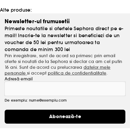
pielea sa poata reveni la starea sa cea mai fericita
si sanatoasa.
Alte produse:
Newsletter-ul frumusetii
Primeste noutatile si ofertele Sephora direct pe e-
mail! Inscrie-te la newsletter si beneficiezi de un
voucher de 50 lei pentru urmatoarea ta
comanda de minim 300 lei
Prin inregistrare, sunt de acord sa primesc prin email
oferte si noutati de la Sephora si declar ca am cel putin
16 ani. Sunt de acord cu prelucrarea
datelor mele
personale
si accept
politica de confidentialitate
.
Adresă email
De exemplu: nume@exemplu.com
Abonează-te