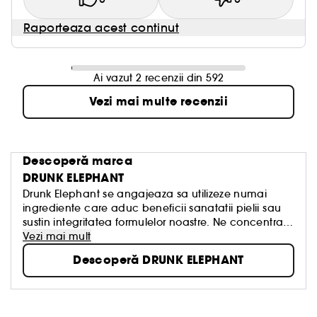
Raporteaza acest continut
Ai vazut 2 recenzii din 592
Vezi mai multe recenzii
Descoperă marca
DRUNK ELEPHANT
Drunk Elephant se angajeaza sa utilizeze numai
ingrediente care aduc beneficii sanatatii pielii sau
sustin integritatea formulelor noastre. Ne concentram
pe niveluri de pH sanatoase, formule pe care pielea
Vezi mai mult
le recunoaste, structuri moleculare mici, care sunt
Descoperă DRUNK ELEPHANT
usor absorbite, si ingrediente active eficiente, care
sustin mantaua acida a pielii. Toate produsele
noastre sunt create pentru a putea fi amestecate—
ceea ce noi numim a face un smoothie—pentru ca