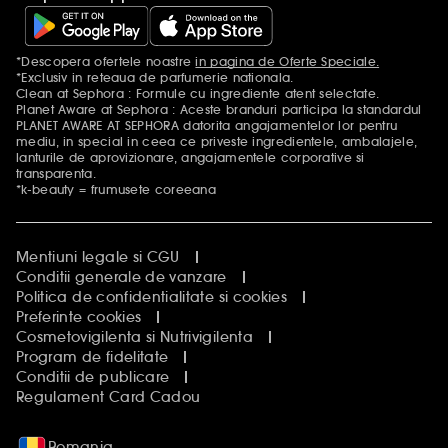
*Descopera ofertele noastre
in pagina de Oferte Speciale.
Mentiuni aditionale
*Exclusiv in reteaua de parfumerie nationala.
Clean at Sephora : Formule cu ingrediente atent selectate.
Planet Aware at Sephora : Aceste branduri participa la standardul
PLANET AWARE AT SEPHORA datorita angajamentelor lor pentru
mediu, in special in ceea ce priveste ingredientele, ambalajele,
lanturile de aprovizionare, angajamentele corporative si
transparenta.
*k-beauty = frumusete coreeana
Mentiuni legale si CGU
Conditii generale de vanzare
Politica de confidentialitate si cookies
Preferinte cookies
Cosmetovigilenta si Nutrivigilenta
Program de fidelitate
Conditii de publicare
Regulament Card Cadou
Romania