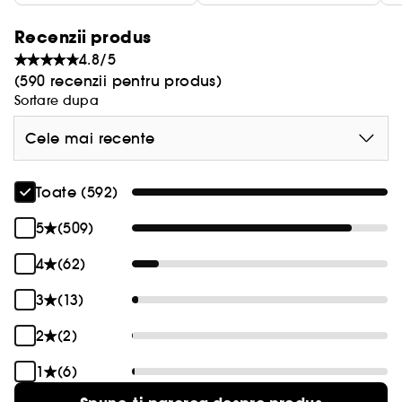
Recenzii produs
4.8/5
Beneficiile acestui ser cu efect redensificator:
(590 recenzii pentru produs)
Sortare dupa
• Hidratare intensa,
Cele mai recente
• Piele reechilibrata,
Toate (592)
• Piele redensificata,
5
(509)
• Efect luminos de glass skin*.
4
(62)
3
(13)
*piele stralucitoare
2
(2)
1
(6)