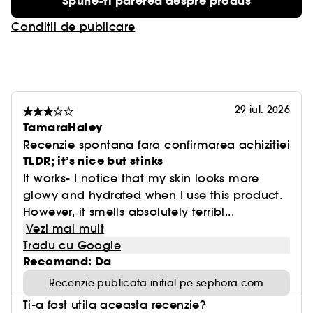
Spune-ti parerea despre produs
1. Regenereaza si mentine hidratarea intensa
Conditii de publicare
pentru un efect redensificator vizibil al tenului.
2. Reimprospateaza pielea, ii confera stralucire
luminozitate cu timpul.
29 iul. 2026
3. Confera elasticitate si intareste bariera
TamaraHaley
cutanata, pentru un ten calmat si mai ferm.
Recenzie spontana fara confirmarea achizitiei
TLDR; it’s nice but stinks
It works- I notice that my skin looks more
glowy and hydrated when I use this product.
However, it smells absolutely terribl...
Vezi mai mult
Tradu cu Google
Recomand: Da
Recenzie publicata initial pe sephora.com
Ti-a fost utila aceasta recenzie?