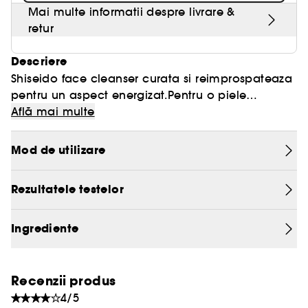
Mai multe informatii despre livrare &
retur
Descriere
Shiseido face cleanser curata si reimprospateaza
pentru un aspect energizat.Pentru o piele
proaspata si neteda. Folositi si ca spuma de
Aplicati in primul pas al rutinei de ingrijire a pielii,
Află mai multe
barbierit.
poate fi folosit sub dus.
Mod de utilizare
Rezultatele testelor
Ingrediente
Recenzii produs
4/5