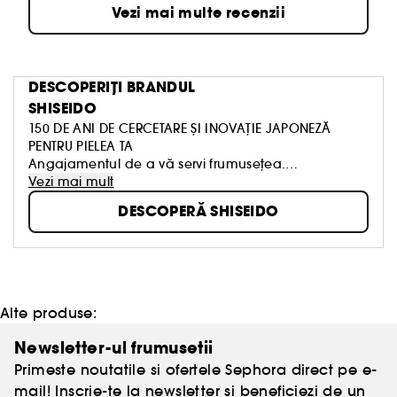
Vezi mai multe recenzii
DESCOPERIȚI BRANDUL
SHISEIDO
150 DE ANI DE CERCETARE ȘI INOVAȚIE JAPONEZĂ
PENTRU PIELEA TA
Angajamentul de a vă servi frumusețea.
Înființată în 1872 în Tokyo, Shiseido a fost prima
Vezi mai mult
farmacie de tip occidental din Japonia. Misiunea sa
DESCOPERĂ SHISEIDO
a fost de a oferi produse de îngrijire a pielii, machiaj
și parfumuri de o eficacitate și siguranță de
neegalat.
150 de ani mai târziu, Shiseido continuă să fuzioneze
inovațiile orientale și occidentale pentru a dezvălui
frumusețea interioară și exterioară a femeilor din
Alte produse:
întreaga lume.
Descoperiți o frumusețe sănătoasă și vibrantă
Newsletter-ul frumusetii
datorită celor mai avansate tehnologii, precum și a
Primeste noutatile si ofertele Sephora direct pe e-
senzorialității incomparabile inspirate de tradiția
mail! Inscrie-te la newsletter si beneficiezi de un
japoneză.