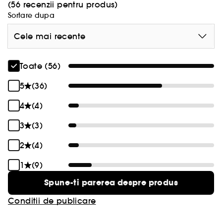
(56 recenzii pentru produs)
Sortare dupa
Cele mai recente
Toate (56)
5
(36)
4
(4)
3
(3)
2
(4)
1
(9)
Spune-ti parerea despre produs
Conditii de publicare