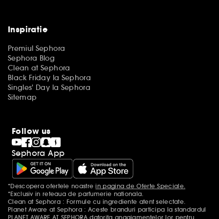
Inspiratie
Premiul Sephora
Sephora Blog
Clean at Sephora
Black Friday la Sephora
Singles' Day la Sephora
Sitemap
Follow us
Sephora App
*Descopera ofertele noastre
in pagina de Oferte Speciale.
Mentiuni aditionale
*Exclusiv in reteaua de parfumerie nationala.
Clean at Sephora : Formule cu ingrediente atent selectate.
Planet Aware at Sephora : Aceste branduri participa la standardul
PLANET AWARE AT SEPHORA datorita angajamentelor lor pentru