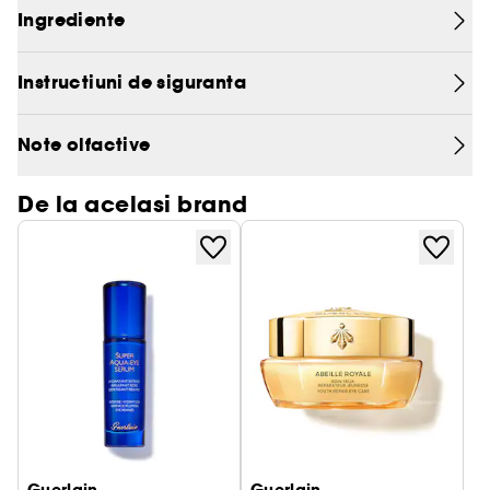
Ingrediente
revitalizata si radianta.
Instructiuni de siguranta
Note olfactive
De la acelasi brand