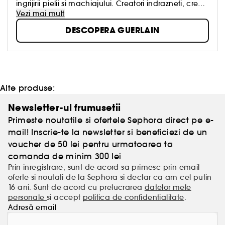
ingrijirii pielii si machiajului. Creatori indrazneti, creatii
legendare, know-how atemporal. Cultura frumusetii
Vezi mai mult
reprezinta semnatura proprie.
DESCOPERA GUERLAIN
Echipele noastre, „exploratori prin natura”, imbina in
fiecare zi luxul si dezvoltarea durabila. In numele
frumusetii clientilor nostri, in numele frumusetii
creatiilor noastre, in numele frumusetii planetei.
Alte produse:
Newsletter-ul frumusetii
Primeste noutatile si ofertele Sephora direct pe e-
mail! Inscrie-te la newsletter si beneficiezi de un
voucher de 50 lei pentru urmatoarea ta
comanda de minim 300 lei
Prin inregistrare, sunt de acord sa primesc prin email
oferte si noutati de la Sephora si declar ca am cel putin
16 ani. Sunt de acord cu prelucrarea
datelor mele
personale
si accept
politica de confidentialitate
.
Adresă email