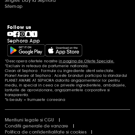
Singles' Day la Sephora
Sitemap
Follow us
Sephora App
*Descopera ofertele noastre
in pagina de Oferte Speciale.
Mentiuni aditionale
*Exclusiv in reteaua de parfumerie nationala.
Clean at Sephora : Formule cu ingrediente atent selectate.
Planet Aware at Sephora : Aceste branduri participa la standardul
PLANET AWARE AT SEPHORA datorita angajamentelor lor pentru
mediu, in special in ceea ce priveste ingredientele, ambalajele,
lanturile de aprovizionare, angajamentele corporative si
transparenta.
*k-beauty = frumusete coreeana
Mentiuni legale si CGU
Conditii generale de vanzare
Politica de confidentialitate si cookies