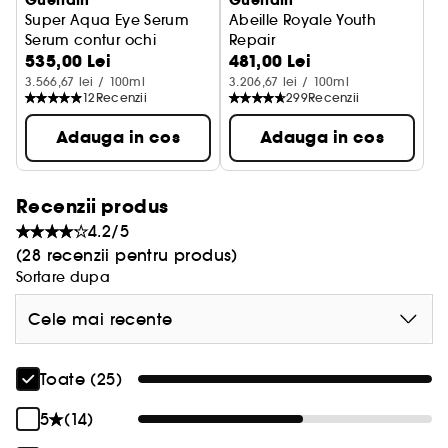
Guerlain
Guerlain
Super Aqua Eye Serum
Abeille Royale Youth
Serum contur ochi
Repair
535,00 Lei
481,00 Lei
Îngrijire pentru Ochi
3.566,67 lei / 100ml
3.206,67 lei / 100ml
12
Recenzii
299
Recenzii
Adauga in cos
Adauga in cos
Recenzii produs
4.2/5
(28 recenzii pentru produs)
Sortare dupa
Cele mai recente
Toate (25)
5
(14)