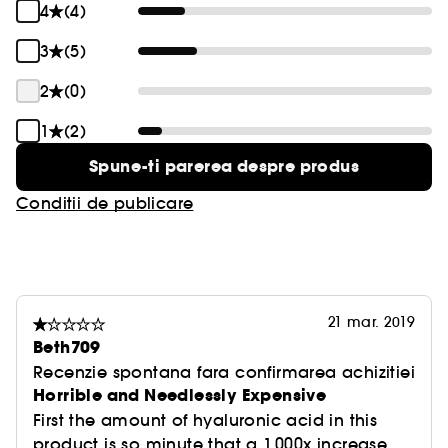
4
(4)
3
(5)
2
(0)
1
(2)
Spune-ti parerea despre produs
Conditii de publicare
21 mar. 2019
Beth709
Recenzie spontana fara confirmarea achizitiei
Horrible and Needlessly Expensive
First the amount of hyaluronic acid in this
product is so minute that a 1,000x increase