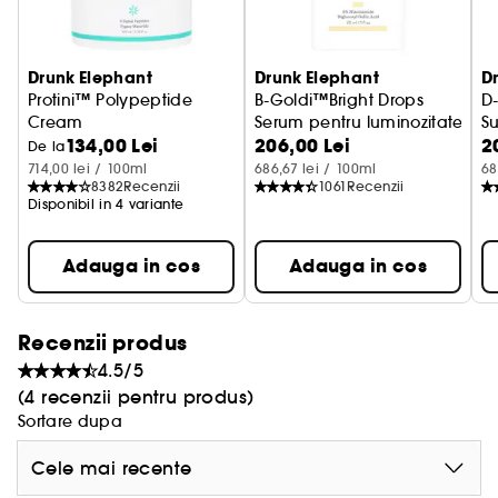
ulei de marula și bogat în polifenoli antioxidanți,
lipide și acizi grași, care hidratează în profunzime
pielea și oferă o protecție puternică a barierei
Drunk Elephant
Drunk Elephant
D
acesteia. Unt de shea: Un unt concentrat derivat
Protini™ Polypeptide
B-Goldi™Bright Drops
D-
din fructul de shea. Untul de shea are în
Cream
Serum pentru luminozitate cu
S
compoziție un complex de trigliceride, care este
134,00 Lei
206,00 Lei
2
Cremă Hidratantă
Pi
De la
responsabil pentru proprietățile sale
714,00 lei / 100ml
686,67 lei / 100ml
68
8382
Recenzii
1061
Recenzii
caracteristice bogate, emoliente și de protejare a
Disponibil in 4 variante
barierei pielii.
Adauga in cos
Adauga in cos
Recenzii produs
4.5/5
(4 recenzii pentru produs)
Sortare dupa
Cele mai recente