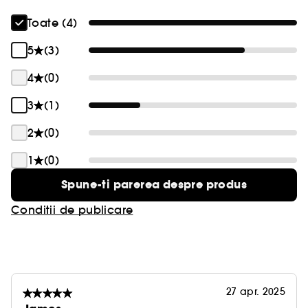
Toate (4)
5
(3)
4
(0)
3
(1)
2
(0)
1
(0)
Spune-ti parerea despre produs
Conditii de publicare
27 apr. 2025