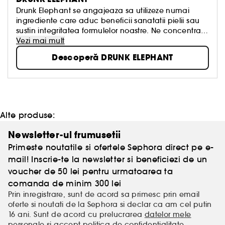
Drunk Elephant se angajeaza sa utilizeze numai
ingrediente care aduc beneficii sanatatii pielii sau
sustin integritatea formulelor noastre. Ne concentram
pe niveluri de pH sanatoase, formule pe care pielea
Vezi mai mult
le recunoaste, structuri moleculare mici, care sunt
Descoperă DRUNK ELEPHANT
usor absorbite, si ingrediente active eficiente, care
sustin mantaua acida a pielii. Toate produsele
noastre sunt create pentru a putea fi amestecate—
ceea ce noi numim a face un smoothie—pentru ca
pielea sa poata reveni la starea sa cea mai fericita
si sanatoasa.
Alte produse:
Newsletter-ul frumusetii
Primeste noutatile si ofertele Sephora direct pe e-
mail! Inscrie-te la newsletter si beneficiezi de un
voucher de 50 lei pentru urmatoarea ta
comanda de minim 300 lei
Prin inregistrare, sunt de acord sa primesc prin email
oferte si noutati de la Sephora si declar ca am cel putin
16 ani. Sunt de acord cu prelucrarea
datelor mele
personale
si accept
politica de confidentialitate
.