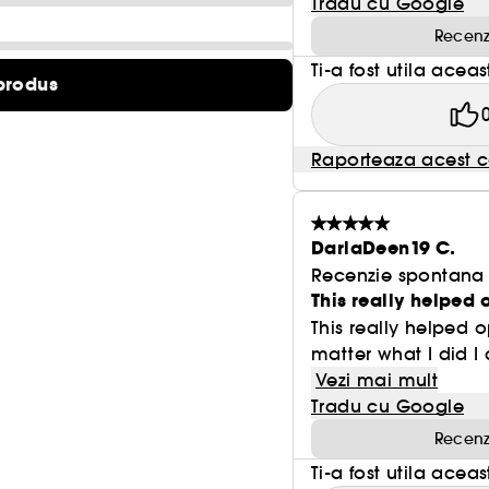
Tradu cu Google
Recenz
Ti-a fost utila acea
produs
Raporteaza acest c
DarlaDeen19 C.
Recenzie spontana f
This really helped
This really helped
matter what I did I 
Vezi mai mult
Tradu cu Google
Recenz
Ti-a fost utila acea