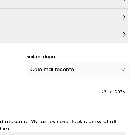
i conturarea, pentru o privire intensa.
ru mai dens si o privire mai intensa
teaza, hranesc si intaresc genele.
ene si maximizarea lungimii si conturului.
 folosind apa calduta - fara frecare si fara
Sortare dupa
Cele mai recente
29 iul. 2026
and mascara. My lashes never look clumsy at all.
hick.