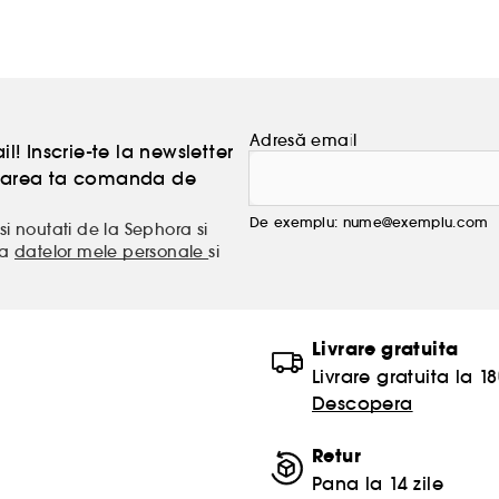
piele si voi ar trebui sa faceti acelasi lucru!
Adresă email
l! Inscrie-te la newsletter
atoarea ta comanda de
De exemplu: nume@exemplu.com
si noutati de la Sephora si
ea
datelor mele personale
si
Livrare gratuita
Livrare gratuita la 18
Descopera
Retur
Pana la 14 zile