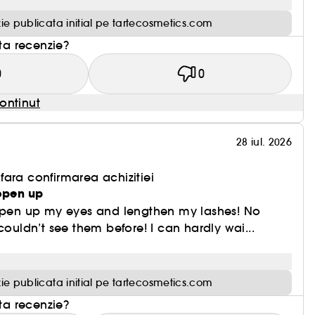
ie publicata initial pe tartecosmetics.com
sta recenzie?
0
0
ontinut
28 iul. 2026
ara confirmarea achizitiei
 open up
 open up my eyes and lengthen my lashes! No
couldn’t see them before! I can hardly wai...
ie publicata initial pe tartecosmetics.com
sta recenzie?