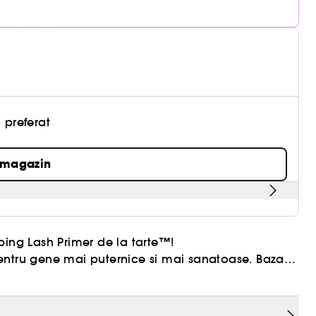
 preferat
 magazin
bing Lash Primer de la tarte™!
entru gene mai puternice si mai sanatoase. Baza
mai lungi, mai dese si mai bine definite.
u a spori eficienta rimelului - bun venit, efect de