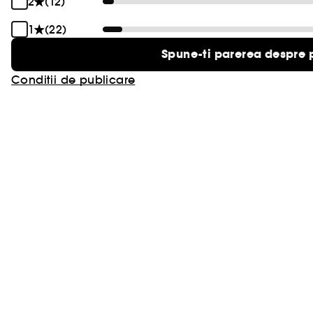
2
(12)
1
(22)
Spune-ti parerea despre 
Conditii de publicare