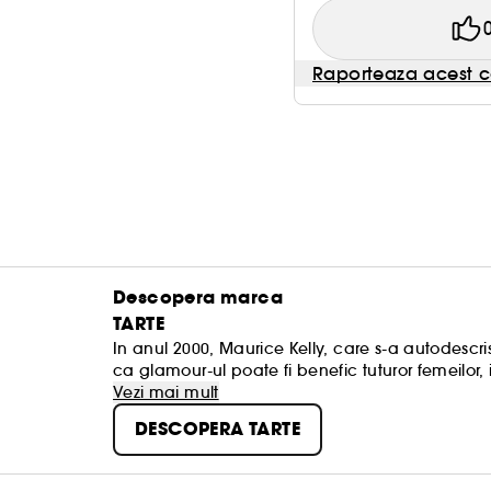
Raporteaza acest c
Descopera marca
TARTE
In anul 2000, Maurice Kelly, care s-a autodescr
ca glamour-ul poate fi benefic tuturor femeilor, 
Suntem pionieri in folosirea produselor naturale d
Vezi mai mult
si ambalajele eco-chic se comercializeaza in pest
DESCOPERA TARTE
de frumusete, influenceri si celebritati. La Tarte, noi credem in eliminarea barierelor de pe taramul
frumusetii si in stergerea stereoripurilor. Noi cre
puterea ingredientelor. Noi nu facem niciun compromis cand vine vorba despre ceea ce punem pe