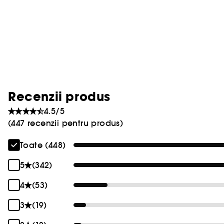
Recenzii produs
4.5/5
(447 recenzii pentru produs)
Toate (448)
5
(342)
4
(53)
3
(19)