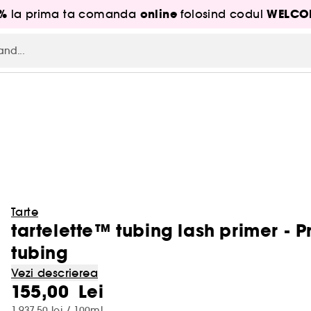
5%
online
WELCO
la prima ta comanda
folosind codul
Tarte
tartelette™ tubing lash primer - 
tubing
Vezi descrierea
155,00 Lei
1.937,50 lei / 100ml