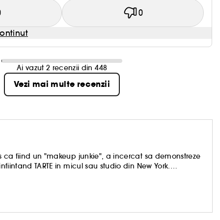
0
0
ontinut
Ai vazut 2 recenzii din 448
Vezi mai multe recenzii
is ca fiind un "makeup junkie", a incercat sa demonstreze
infiintand TARTE in micul sau studio din New York.
e inalta calitate, iar astazi, formulele castigatoare Tarte
e 200 de tari, fiind laudate de catre editorii revistelor
dem in performanta si in naturalete, in creativitate si in