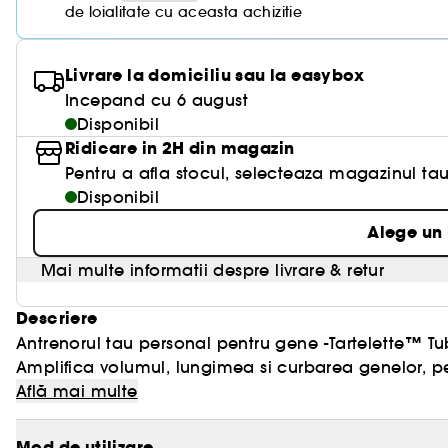
de loialitate cu aceasta achizitie
Livrare la domiciliu sau la easybox
Incepand cu 6 august
Disponibil
Ridicare in 2H din magazin
Pentru a afla stocul, selecteaza magazinul tau
Disponibil
Alege un
Mai multe informatii despre livrare & retur
Descriere
Antrenorul tau personal pentru gene -Tartelette™ Tu
Amplifica volumul, lungimea si curbarea genelor, p
perfecta pentru a-ti rafina rimelul si a obtine gene 
Află mai multe
Aceasta infasoara genele cu tuburi protectoare, pentr
Mod de utilizare