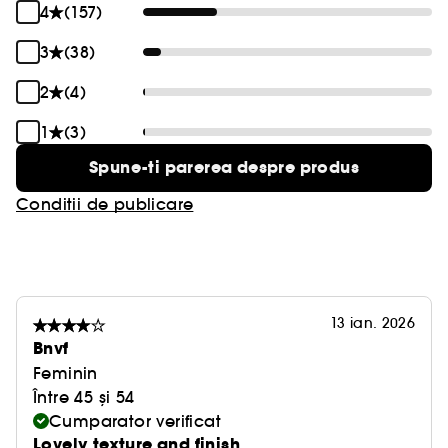
4
(157)
3
(38)
2
(4)
1
(3)
Spune-ti parerea despre produs
Conditii de publicare
13 ian. 2026
Bnvf
Feminin
Între 45 și 54
Cumparator verificat
Lovely texture and finish