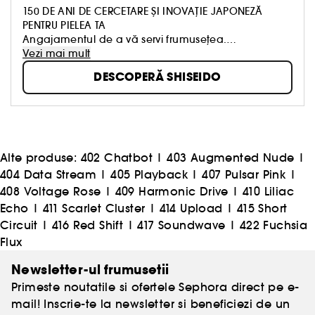
150 DE ANI DE CERCETARE ȘI INOVAȚIE JAPONEZĂ
PENTRU PIELEA TA
Angajamentul de a vă servi frumusețea.
Înființată în 1872 în Tokyo, Shiseido a fost prima
Vezi mai mult
farmacie de tip occidental din Japonia. Misiunea sa
DESCOPERĂ SHISEIDO
a fost de a oferi produse de îngrijire a pielii, machiaj
și parfumuri de o eficacitate și siguranță de
neegalat.
150 de ani mai târziu, Shiseido continuă să fuzioneze
inovațiile orientale și occidentale pentru a dezvălui
frumusețea interioară și exterioară a femeilor din
Alte produse:
402 Chatbot
|
403 Augmented Nude
|
întreaga lume.
404 Data Stream
|
405 Playback
|
407 Pulsar Pink
|
Descoperiți o frumusețe sănătoasă și vibrantă
408 Voltage Rose
|
409 Harmonic Drive
|
410 Liliac
datorită celor mai avansate tehnologii, precum și a
Echo
|
411 Scarlet Cluster
|
414 Upload
|
415 Short
senzorialității incomparabile inspirate de tradiția
japoneză.
Circuit
|
416 Red Shift
|
417 Soundwave
|
422 Fuchsia
Flux
Newsletter-ul frumusetii
Primeste noutatile si ofertele Sephora direct pe e-
mail! Inscrie-te la newsletter si beneficiezi de un