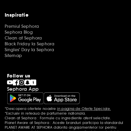
Inspiratie
Premiul Sephora
Sephora Blog
Clean at Sephora
Black Friday la Sephora
Singles' Day la Sephora
Sitemap
Follow us
Sephora App
*Descopera ofertele noastre
in pagina de Oferte Speciale.
Mentiuni aditionale
*Exclusiv in reteaua de parfumerie nationala.
Clean at Sephora : Formule cu ingrediente atent selectate.
Planet Aware at Sephora : Aceste branduri participa la standardul
PLANET AWARE AT SEPHORA datorita angajamentelor lor pentru