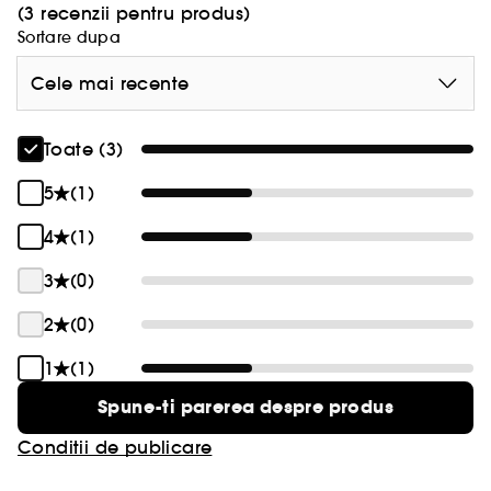
(3 recenzii pentru produs)
Sortare dupa
Cele mai recente
Toate (3)
5
(1)
4
(1)
3
(0)
2
(0)
1
(1)
Spune-ti parerea despre produs
Conditii de publicare