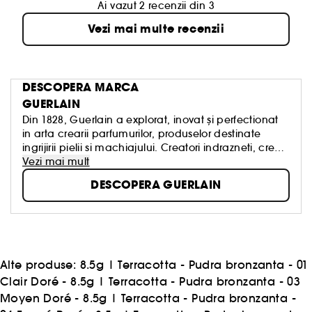
Ai vazut 2 recenzii din 3
Vezi mai multe recenzii
DESCOPERA MARCA
GUERLAIN
Din 1828, Guerlain a explorat, inovat și perfectionat
in arta crearii parfumurilor, produselor destinate
ingrijirii pielii si machiajului. Creatori indrazneti, creatii
legendare, know-how atemporal. Cultura frumusetii
Vezi mai mult
reprezinta semnatura proprie.
DESCOPERA GUERLAIN
Echipele noastre, „exploratori prin natura”, imbina in
fiecare zi luxul si dezvoltarea durabila. In numele
frumusetii clientilor nostri, in numele frumusetii
creatiilor noastre, in numele frumusetii planetei.
Alte produse:
8.5g
|
Terracotta - Pudra bronzanta - 01
Clair Doré - 8.5g
|
Terracotta - Pudra bronzanta - 03
Moyen Doré - 8.5g
|
Terracotta - Pudra bronzanta -