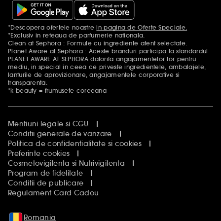
*Descopera ofertele noastre
in pagina de Oferte Speciale.
Mentiuni aditionale
*Exclusiv in reteaua de parfumerie nationala.
Clean at Sephora : Formule cu ingrediente atent selectate.
Planet Aware at Sephora : Aceste branduri participa la standardul
PLANET AWARE AT SEPHORA datorita angajamentelor lor pentru
mediu, in special in ceea ce priveste ingredientele, ambalajele,
lanturile de aprovizionare, angajamentele corporative si
transparenta.
*k-beauty = frumusete coreeana
Mentiuni legale si CGU
Conditii generale de vanzare
Politica de confidentialitate si cookies
Preferinte cookies
Cosmetovigilenta si Nutrivigilenta
Program de fidelitate
Conditii de publicare
Regulament Card Cadou
Romania