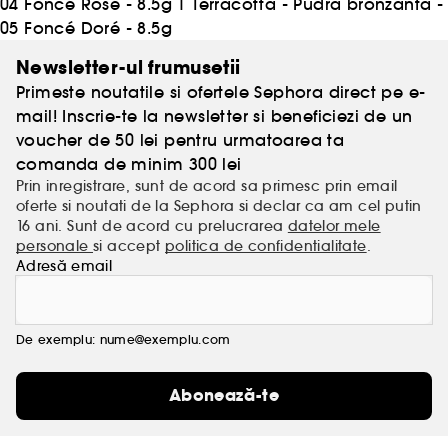
04 Foncé Rosé - 8.5g
|
Terracotta - Pudra bronzanta -
05 Foncé Doré - 8.5g
Newsletter-ul frumusetii
Primeste noutatile si ofertele Sephora direct pe e-
mail! Inscrie-te la newsletter si beneficiezi de un
voucher de 50 lei pentru urmatoarea ta
comanda de minim 300 lei
Prin inregistrare, sunt de acord sa primesc prin email
oferte si noutati de la Sephora si declar ca am cel putin
16 ani. Sunt de acord cu prelucrarea
datelor mele
personale
si accept
politica de confidentialitate
.
Adresă email
De exemplu: nume@exemplu.com
Abonează-te