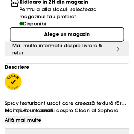
Ridicare in 2H din magazin
Pentru a afla stocul, selecteaza
magazinul tau preferat
Disponibil
Alege un magazin
Mai multe informatii despre livrare &
retur
Descriere
Spray texturizant uscat care creează textură fără
efort și volum aerat.
Mai multe informatii despre Clean at Sephora
[AICI]
Află mai multe