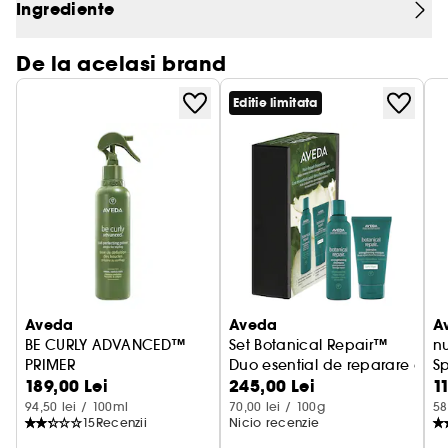
Ingrediente
De la acelasi brand
Editie limitata
Aveda
Aveda
A
BE CURLY ADVANCED™
Set Botanical Repair™
nu
PRIMER
Duo esential de reparare a pa
S
189,00 Lei
245,00 Lei
1
94,50 lei / 100ml
70,00 lei / 100g
58
15
Recenzii
Nicio recenzie