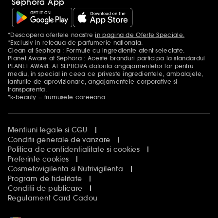
Sephora App
*Descopera ofertele noastre
in pagina de Oferte Speciale.
Mentiuni aditionale
*Exclusiv in reteaua de parfumerie nationala.
Clean at Sephora : Formule cu ingrediente atent selectate.
Planet Aware at Sephora : Aceste branduri participa la standardul
PLANET AWARE AT SEPHORA datorita angajamentelor lor pentru
mediu, in special in ceea ce priveste ingredientele, ambalajele,
lanturile de aprovizionare, angajamentele corporative si
transparenta.
*k-beauty = frumusete coreeana
Mentiuni legale si CGU
Conditii generale de vanzare
Politica de confidentialitate si cookies
Preferinte cookies
Cosmetovigilenta si Nutrivigilenta
Program de fidelitate
Conditii de publicare
Regulament Card Cadou